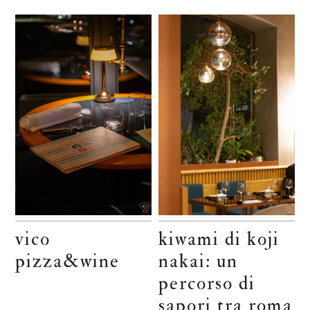
vico
kiwami di koji
pizza&wine
nakai: un
percorso di
sapori tra roma