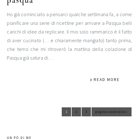
pasqua
Ho già cominciato a pensarci qualche settimana fa, a come
pianificare una serie di ricettine per arrivare a Pasqua belli
carichi di idee da replicare. Il mio solo rammarico è il fatto
di aver cucinato (… e chiaramente mangiato) tanto prima,
che temo che mi ritroverò la mattina della colazione di
Pasqua già satura di…
READ MORE
1
2
3
pagina successiva »
Vai alla pagina
Vai alla pagina
Vai alla pagina
Vai alla
barra
UN PÒ DI ME