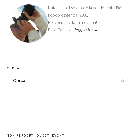
laterale
Nata sotto il segno della vendemmia 1981.
Foodblogger dal 2008.
primaria
Benvenuti nella mia cucina!
Elisa Ceccuzzi
leggi altro →
CERCA
Cerca
nel
sito
NON PERDERTI QUESTI EVENTI