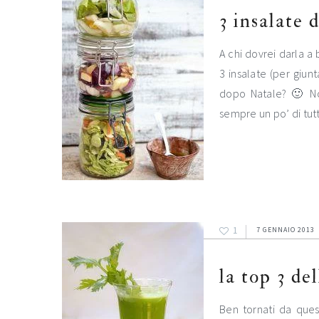
3 insalate 
A chi dovrei darla a
3 insalate (per giu
dopo Natale? 🙂 No
sempre un po’ di tut
1
7 GENNAIO 2013
la top 3 de
Ben tornati da ques