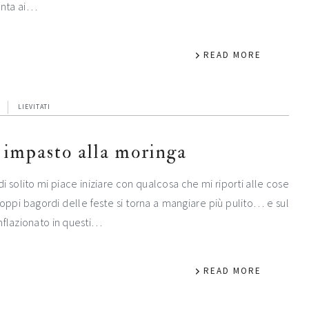
tenta ai…
READ MORE
LIEVITATI
 impasto alla moringa
di solito mi piace iniziare con qualcosa che mi riporti alle cose
roppi bagordi delle feste si torna a mangiare più pulito… e sul
nflazionato in questi…
READ MORE