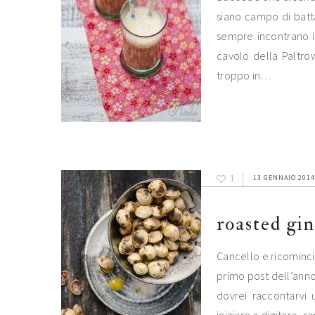
siano campo di batt
sempre incontrano i
cavolo della Paltro
troppo in…
1
13 GENNAIO 2014
roasted gi
Cancello e ricomincio
primo post dell’anno 
dovrei raccontarvi