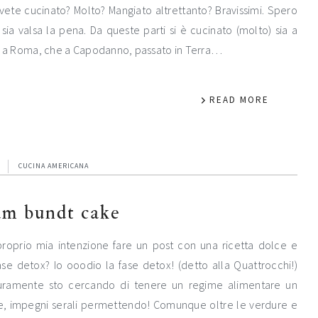
vete cucinato? Molto? Mangiato altrettanto? Bravissimi. Spero
e sia valsa la pena. Da queste parti si è cucinato (molto) sia a
ui a Roma, che a Capodanno, passato in Terra…
READ MORE
CUCINA AMERICANA
eam bundt cake
roprio mia intenzione fare un post con una ricetta dolce e
ase detox? Io ooodio la fase detox! (detto alla Quattrocchi!)
curamente sto cercando di tenere un regime alimentare un
e, impegni serali permettendo! Comunque oltre le verdure e