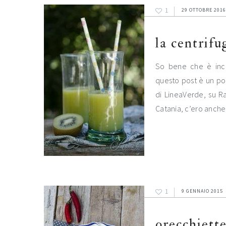
1
29 OTTOBRE 2016
la centrifu
So bene che è inco
questo post è un po
di LineaVerde, su Ra
Catania, c’ero anch
1
9 GENNAIO 2015
orecchiette