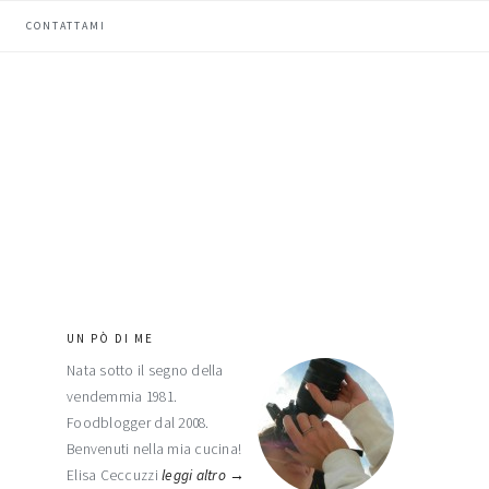
CONTATTAMI
UN PÒ DI ME
barra
Nata sotto il segno della
laterale
vendemmia 1981.
primaria
Foodblogger dal 2008.
Benvenuti nella mia cucina!
Elisa Ceccuzzi
leggi altro →