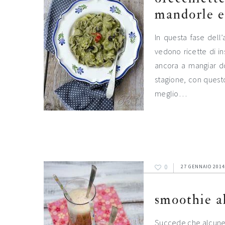
mandorle e
In questa fase dell’
vedono ricette di in
ancora a mangiar do
stagione, con questo
meglio…
0
27 GENNAIO 2014
smoothie al
Succede che alcune c