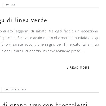
DRINKS
ga di linea verde
nsueto leggermi di sabato. Ma oggi faccio un eccezione,
’ speciale. Se avete avuto modo di vedere la puntata di oggi
iUno vi sarete acconti che in giro per il mercato Italia in via
e io con Chiara Giallonardo. Insieme abbiamo preso…
READ MORE
CUCINA PUGLIESE
 di grano arso con broccoletti,