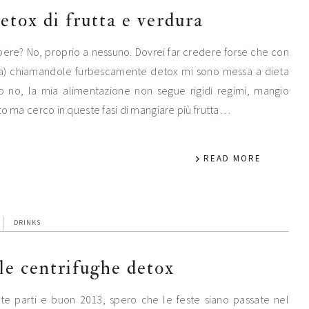
detox di frutta e verdura
 bere? No, proprio a nessuno. Dovrei far credere forse che con
nta) chiamandole furbescamente detox mi sono messa a dieta
 no, la mia alimentazione non segue rigidi regimi, mangio
to ma cerco in queste fasi di mangiare più frutta…
READ MORE
DRINKS
lle centrifughe detox
te parti e buon 2013, spero che le feste siano passate nel