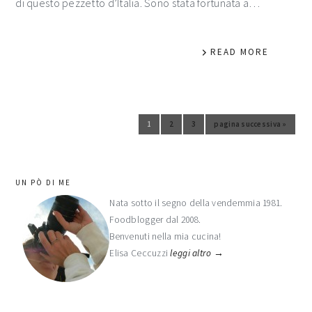
di questo pezzetto d’Italia. Sono stata fortunata a…
READ MORE
1
2
3
pagina successiva »
Vai alla pagina
Vai alla pagina
Vai alla pagina
Vai alla
barra
UN PÒ DI ME
laterale
Nata sotto il segno della vendemmia 1981.
Foodblogger dal 2008.
primaria
Benvenuti nella mia cucina!
Elisa Ceccuzzi
leggi altro →