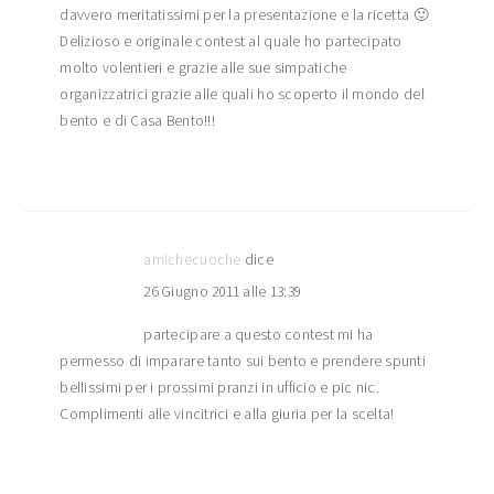
davvero meritatissimi per la presentazione e la ricetta 🙂
Delizioso e originale contest al quale ho partecipato
molto volentieri e grazie alle sue simpatiche
organizzatrici grazie alle quali ho scoperto il mondo del
bento e di Casa Bento!!!
amichecuoche
dice
26 Giugno 2011 alle 13:39
partecipare a questo contest mi ha
permesso di imparare tanto sui bento e prendere spunti
bellissimi per i prossimi pranzi in ufficio e pic nic.
Complimenti alle vincitrici e alla giuria per la scelta!