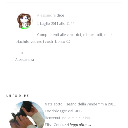
Alessandra
dice
1 Luglio 2011 alle 11:44
Complimenti alle vincitrici, e bravi tutti, mi e’
piaciuto vedere i vostri bento 🙂
ciao
Alessandra
barra
UN PÒ DI ME
laterale
Nata sotto il segno della vendemmia 1981.
Foodblogger dal 2008.
primaria
Benvenuti nella mia cucina!
Elisa Ceccuzzi
leggi altro →