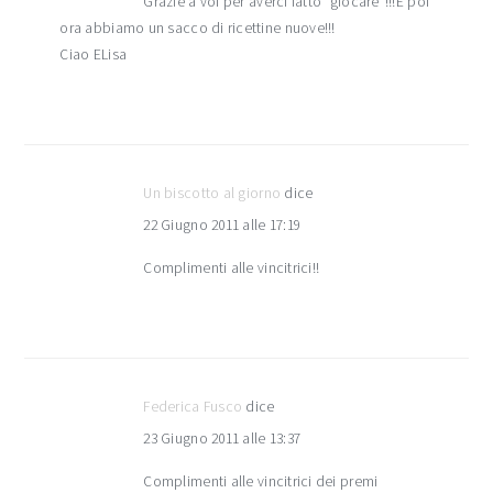
Grazie a voi per averci fatto “giocare”!!!E poi
ora abbiamo un sacco di ricettine nuove!!!
Ciao ELisa
Un biscotto al giorno
dice
22 Giugno 2011 alle 17:19
Complimenti alle vincitrici!!
Federica Fusco
dice
23 Giugno 2011 alle 13:37
Complimenti alle vincitrici dei premi