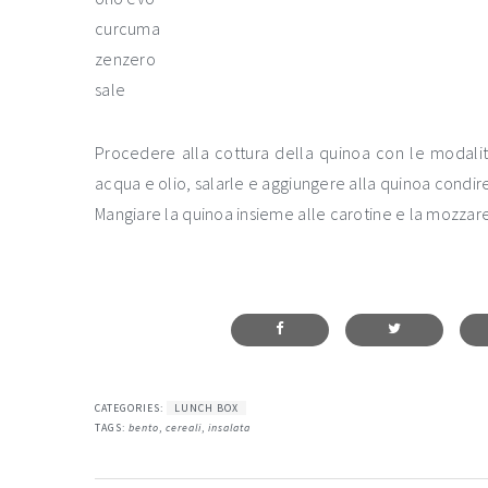
curcuma
zenzero
sale
Procedere alla cottura della quinoa con le modali
acqua e olio, salarle e aggiungere alla quinoa cond
Mangiare la quinoa insieme alle carotine e la mozzare
CATEGORIES:
LUNCH BOX
TAGS:
bento
,
cereali
,
insalata