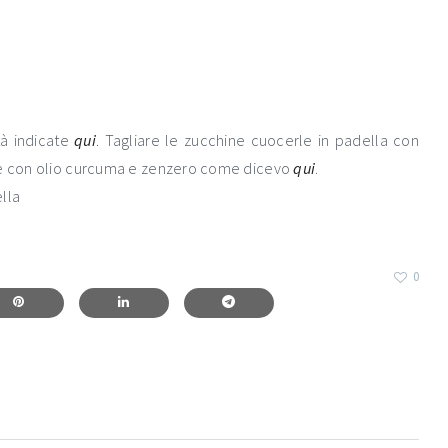
tà indicate
qui
. Tagliare le zucchine cuocerle in padella con
ire con olio curcuma e zenzero come dicevo
qui
.
lla
0