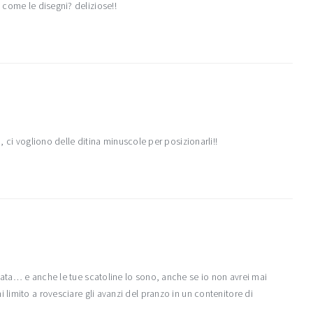
come le disegni? deliziose!!
a, ci vogliono delle ditina minuscole per posizionarli!!
tata… e anche le tue scatoline lo sono, anche se io non avrei mai
limito a rovesciare gli avanzi del pranzo in un contenitore di