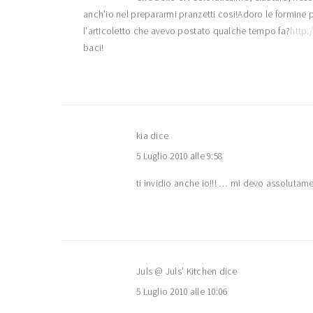
anch'io nel prepararmi pranzetti cosi!Adoro le formine pe
l'articoletto che avevo postato qualche tempo fa?
http:
baci!
kia
dice
5 Luglio 2010 alle 9:58
ti invidio anche io!!! … mi devo assolutam
Juls @ Juls' Kitchen
dice
5 Luglio 2010 alle 10:06