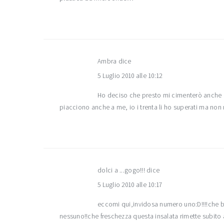
Ambra
dice
5 Luglio 2010 alle 10:12
Ho deciso che presto mi cimenterò anche io…
piacciono anche a me, io i trenta li ho superati ma non
dolci a ...gogo!!!
dice
5 Luglio 2010 alle 10:17
eccomi qui,invidosa numero uno:D!!!!che be
nessuno!!che freschezza questa insalata rimette subit