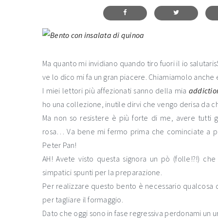
Ma quanto mi invidiano quando tiro fuori il io salutari
ve lo dico mi fa un gran piacere. Chiamiamolo anche e
I miei lettori più affezionati sanno della mia
addictio
ho una collezione, inutile dirvi che vengo derisa da chi
Ma non so resistere è più forte di me, avere tutti 
rosa… Va bene mi fermo prima che cominciate a pe
Peter Pan!
AH! Avete visto questa signora un pò (folle!?!) ch
simpatici spunti per la preparazione.
Per realizzare questo bento è necessario qualcosa d
per tagliare il formaggio.
Dato che oggi sono in fase regressiva perdonami un 