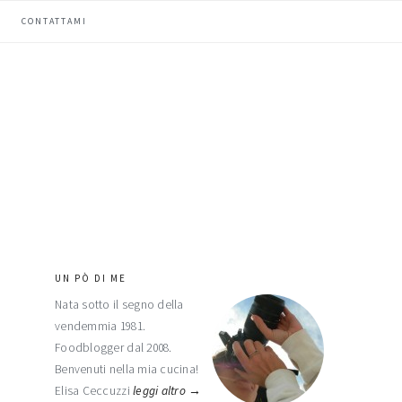
CONTATTAMI
UN PÒ DI ME
barra
Nata sotto il segno della
laterale
vendemmia 1981.
primaria
Foodblogger dal 2008.
Benvenuti nella mia cucina!
Elisa Ceccuzzi
leggi altro →