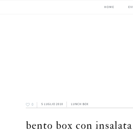
Passa
Passa
Passa
HOME
EV
alla
al
alla
navigazione
contenuto
barra
primaria
principale
laterale
primaria
0
5 LUGLIO 2010
LUNCH BOX
bento box con insalata