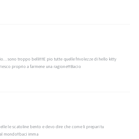
sono troppo belli!!!!E pio tutte quelle frivolezze di hello kitty
 riesco proprio a farmene una ragione!!!Bacio
lle le scatoline bento e devo dire che come li prepari tu
o al mondo!!baci imma