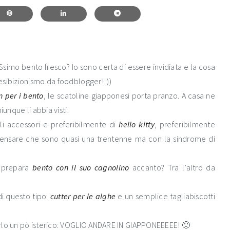
sSsimo bento fresco? Io sono certa di essere invidiata e la cosa
sibizionismo da foodblogger! :))
n per i bento
, le scatoline giapponesi porta pranzo. A casa ne
unque li abbia visti.
gli accessori e preferibilmente di
hello kitty
, preferibilmente
nsare che sono quasi una trentenne ma con la sindrome di
e prepara
bento con il suo cagnolino
accanto? Tra l’altro da
i questo tipo:
cutter per le alghe
e un semplice tagliabiscotti
urlo un pò isterico: VOGLIO ANDARE IN GIAPPONEEEEE! 🙂