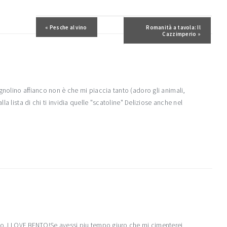
Post precedente:
« Pesche al vino
Post successivo:
Romanità a tavola: Il
Cazzimperio »
gnolino affianco non è che mi piaccia tanto (adoro gli animali,
la lista di chi ti invidia quelle "scatoline" Deliziose anche nel
co..I LOVE BENTO!Se avessi piu tempo giuro che mi cimenterei