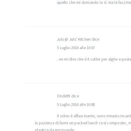
quello che mi domando io è: ma le faccine 
Juls @ Juls' Kitchen
dice
5 Luglio 2010 alle 10:07
..nn mi dire che è il cutter per alghe e past
Onde99
dice
5 Luglio 2010 alle 10:08
Il video è affascinante, sono rimasta incan
la pazienza di farmi un packed lunch così composito, mi 
plastica da microonde…