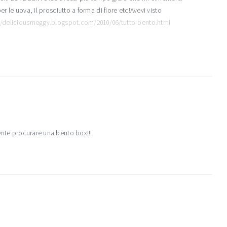
r le uova, il prosciutto a forma di fiore etc!Avevi visto
//deliciousmeggy.blogspot.com/2010/06/tutto-bento.html
ente procurare una bento box!!!