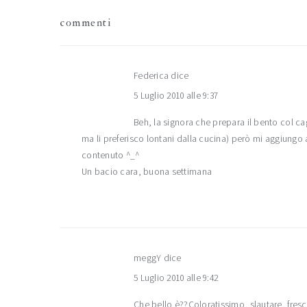
interazioni
commenti
del
lettore
Federica
dice
5 Luglio 2010 alle 9:37
Beh, la signora che prepara il bento col ca
ma li preferisco lontani dalla cucina) però mi aggiungo al
contenuto ^_^
Un bacio cara, buona settimana
meggY
dice
5 Luglio 2010 alle 9:42
Che bello è??Coloratissimo, slautare, fres