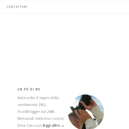
CONTATTAMI
UN PÒ DI ME
barra
Nata sotto il segno della
laterale
vendemmia 1981.
primaria
Foodblogger dal 2008.
Benvenuti nella mia cucina!
Elisa Ceccuzzi
leggi altro →