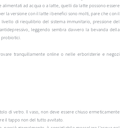
re alimentati ad acqua o a latte, quelli da latte possono essere
er la versione con il latte i benefici sono molti, pare che con il
livello di riequilibrio del sistema immunitario, pressione del
a, antidepressivo, leggendo sembra davvero la bevanda della
 probiotici.
rovare tranquillamente online o nelle erboristerie e negozi
ttolo di vetro. Il vaso, non deve essere chiuso ermeticamente
e il tappo non del tutto avvitato.
ro, perciò giornalmente, è consigliabile mescolare l’acqua nel