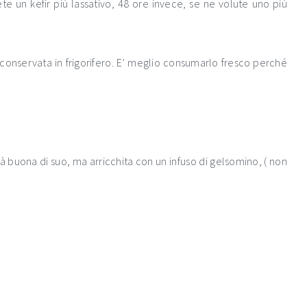
ete un kefir più lassativo, 48 ore invece, se ne volute uno più
conservata in frigorifero. E’ meglio consumarlo fresco perché
già buona di suo, ma arricchita con un infuso di gelsomino, ( non