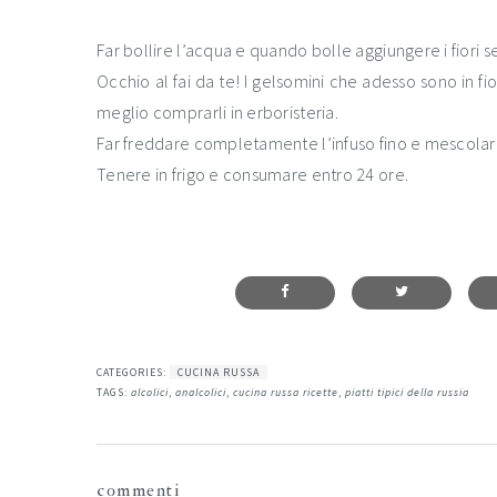
Far bollire l’acqua e quando bolle aggiungere i fiori s
Occhio al fai da te! I gelsomini che adesso sono in fio
meglio comprarli in erboristeria.
Far freddare completamente l’infuso fino e mescolare al 
Tenere in frigo e consumare entro 24 ore.
CATEGORIES:
CUCINA RUSSA
TAGS:
alcolici
,
analcolici
,
cucina russa ricette
,
piatti tipici della russia
interazioni
commenti