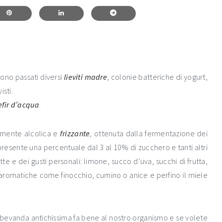
 sono passati diversi
lieviti madre
, colonie batteriche di yogurt,
isti.
efir d’acqua
.
ermente alcolica e
frizzante
, ottenuta dalla fermentazione dei
 presente una percentuale dal 3 al 10% di zucchero e tanti altri
e e dei gusti personali: limone, succo d’uva, succhi di frutta,
 aromatiche come finocchio, cumino o anice e perfino il miele
bevanda antichissima fa bene al nostro organismo e se volete