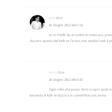
del
lettore
gaia
dice
18 Giugno 2012 alle 7:53
ecco il kefir da accudire mi mancava, pas
davvero questa del kefir nn l’avevo mai sentita! vedi è p
imma
dice
18 Giugno 2012 alle 8:01
Ogni volta che passo da te scopro qualcosa
bevanda al kafir le stuzzica e come!!!!!bacioni,imma