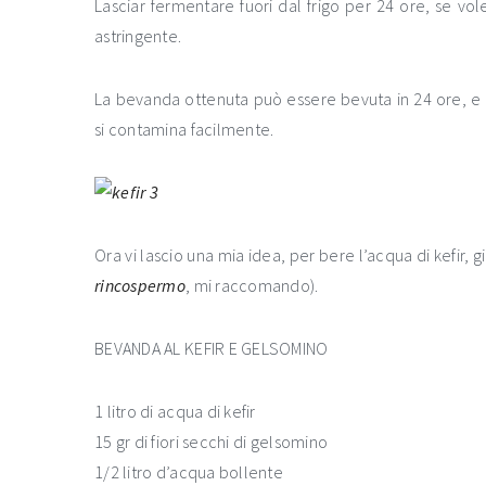
Lasciar fermentare fuori dal frigo per 24 ore, se vol
astringente.
La bevanda ottenuta può essere bevuta in 24 ore, e 
si contamina facilmente.
Ora vi lascio una mia idea, per bere l’acqua di kefir, 
rincospermo
, mi raccomando).
BEVANDA AL KEFIR E GELSOMINO
1 litro di acqua di kefir
15 gr di fiori secchi di gelsomino
1/2 litro d’acqua bollente