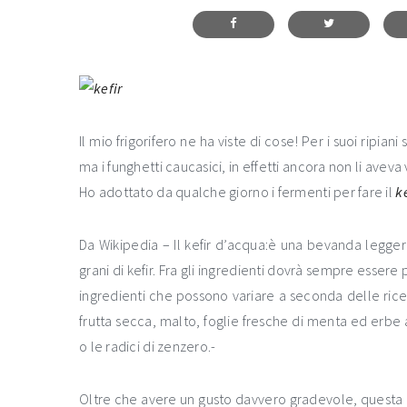
Il mio frigorifero ne ha viste di cose! Per i suoi ripiani
ma i funghetti caucasici, in effetti ancora non li aveva v
Ho adottato da qualche giorno i fermenti per fare il
k
Da Wikipedia – Il kefir d’acqua:è una bevanda legg
grani di kefir. Fra gli ingredienti dovrà sempre essere
ingredienti che possono variare a seconda delle ricett
frutta secca, malto, foglie fresche di menta ed erbe
o le radici di zenzero.-
Oltre che avere un gusto davvero gradevole, questa 