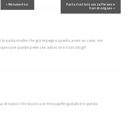
Post precedente:
« Metamorfosi
Post successivo:
Pasta risottata con zafferano e
fiori di origano »
si la pasta madre che già impegna quanto avere un cane, ma
roprio per queste perle che adoro te e il tuo blog!!!
 di nuovo che stuzzica le mie papille gustative e questa