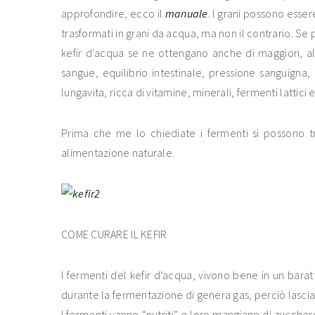
approfondire, ecco il
manuale
. I grani possono esse
trasformati in grani da acqua, ma non il contrario. Se p
kefir d’acqua se ne ottengano anche di maggiori, al 
sangue, equilibrio intestinale, pressione sanguign
lungavita, ricca di vitamine, minerali, fermenti lattici e
Prima che me lo chiediate i fermenti si possono t
alimentazione naturale.
COME CURARE IL KEFIR
I fermenti del kefir d’acqua, vivono bene in un bara
durante la fermentazione di genera gas, perciò lasciar
I fermenti vanno “nutriti” e loro mangiano di zucche