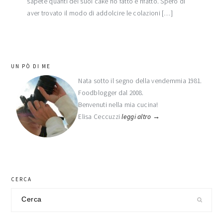
sapete quanti dei suoi cake ho fatto e rifatto. Spero di
aver trovato il modo di addolcire le colazioni […]
barra
UN PÒ DI ME
laterale
Nata sotto il segno della vendemmia 1981.
Foodblogger dal 2008.
primaria
Benvenuti nella mia cucina!
Elisa Ceccuzzi
leggi altro →
CERCA
Cerca
nel
sito