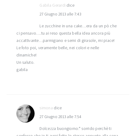
Gabila Gerardi
dice
27 Giugno 2013 alle 7:43
Le zucchine in una cake…era da un pò che
ci pensavo….tu ai reso questa bella idea ancora più
accattivante…parmigiano e semi di girasole, mi piace!
Le foto poi, veramente belle, nei colori e nelle
dinamiche!
Un saluto.
gabila
simona
dice
27 Giugno 2013 alle 7:54
Dolcezza buongiorno:* sorrido perchè ti
confesso che io ti avrei fatto lo stesso appunto alla cena