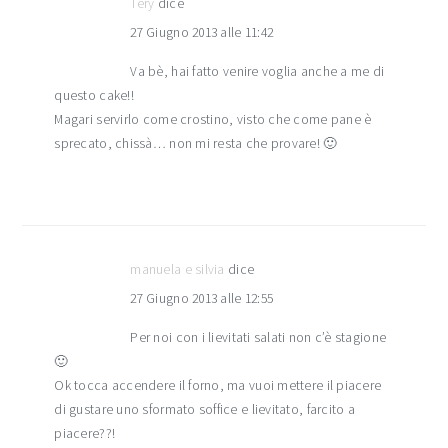
Tery
dice
27 Giugno 2013 alle 11:42
Va bè, hai fatto venire voglia anche a me di
questo cake!!
Magari servirlo come crostino, visto che come pane è
sprecato, chissà… non mi resta che provare! 🙂
manuela e silvia
dice
27 Giugno 2013 alle 12:55
Per noi con i lievitati salati non c’è stagione
🙂
Ok tocca accendere il forno, ma vuoi mettere il piacere
di gustare uno sformato soffice e lievitato, farcito a
piacere??!