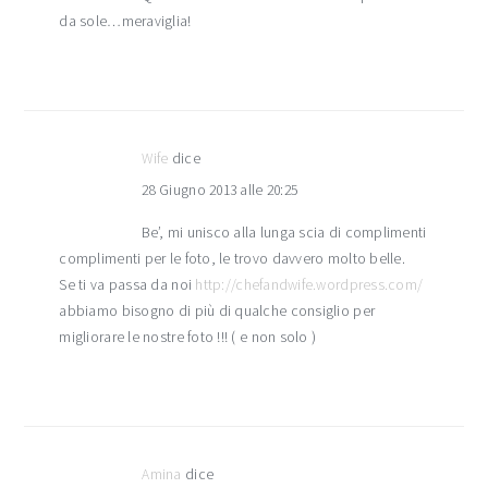
da sole…meraviglia!
Wife
dice
28 Giugno 2013 alle 20:25
Be’, mi unisco alla lunga scia di complimenti
complimenti per le foto, le trovo davvero molto belle.
Se ti va passa da noi
http://chefandwife.wordpress.com/
abbiamo bisogno di più di qualche consiglio per
migliorare le nostre foto !!! ( e non solo )
Amina
dice