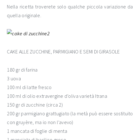
Nella ricetta troverete solo qualche piccola variazione da
quella originale.
CAKE ALLE ZUCCHINE, PARMIGIANO E SEMI DI GIRASOLE
180 gr di farina
3 uova
100 ml di latte fresco
100 ml di olio extravergine d’oliva varietà Itrana
150 gr di zucchine (circa 2)
200 gr parmigiano grattugiato (la metà può essere sostituito
con gruyère, ma io non l’avevo)
1 mancata di foglie di menta
1 manciata di basilico greco