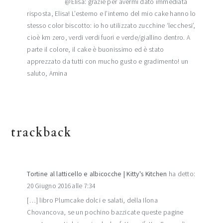
@Elisa: grazie per avermi dato immediata
risposta, Elisa! L’esterno e l’interno del mio cake hanno lo
stesso color biscotto: io ho utilizzato zucchine ‘lecchesi’,
cioè km zero, verdi verdi fuori e verde/giallino dentro. A
parte il colore, il cake è buonissimo ed è stato
apprezzato da tutti con mucho gusto e gradimento! un
saluto, Amina
trackback
Tortine al latticello e albicocche | Kitty's Kitchen
ha detto:
20 Giugno 2016 alle 7:34
[…] libro Plumcake dolci e salati, della Ilona
Chovancova, se un pochino bazzicate queste pagine