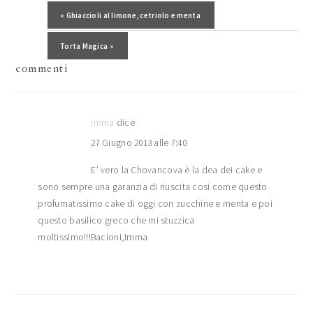
del
Post precedente:
« Ghiaccioli al limone, cetriolo e menta
lettore
Post successivo:
Torta Magica »
commenti
imma
dice
27 Giugno 2013 alle 7:40
E’ vero la Chovancova è la dea dei cake e
sono sempre una garanzia di riuscita cosi come questo
profumatissimo cake di oggi con zucchine e menta e poi
questo basilico greco che mi stuzzica
moltissimo!!!Bacioni,Imma