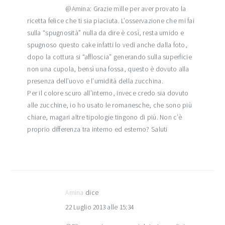
@Amina: Grazie mille per aver provato la
ricetta felice che ti sia piaciuta. L’osservazione che mi fai
sulla “spugnosità” nulla da dire è così, resta umido e
spugnoso questo cake infatti lo vedi anche dalla foto,
dopo la cottura si “affloscia” generando sulla superficie
non una cupola, bensì una fossa, questo è dovuto alla
presenza dell’uovo e l’umidità della zucchina.
Per il colore scuro all’interno, invece credo sia dovuto
alle zucchine, io ho usato le romanesche, che sono più
chiare, magari altre tipologie tingono di più. Non c’è
proprio differenza tra interno ed esterno? Saluti
Amina
dice
22 Luglio 2013 alle 15:34