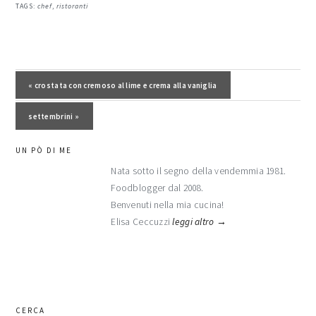
TAGS:
chef
,
ristoranti
Post precedente:
« crostata con cremoso al lime e crema alla vaniglia
Post successivo:
settembrini »
barra
UN PÒ DI ME
laterale
Nata sotto il segno della vendemmia 1981.
Foodblogger dal 2008.
primaria
Benvenuti nella mia cucina!
Elisa Ceccuzzi
leggi altro →
CERCA