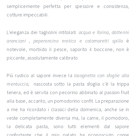
semplicemente perfetta per spessore e consistenza,
cotture impeccabili.
L’eleganza dei tagliolini intitolati:
acqua e farina, datterini
arancioni , peperoncino erotico e calamaretti spillo
è
notevole, morbido il pesce, saporito il boccone, non è
piccante, assolutamente calibrato
Più rustico al sapore invece la
lasagnetta con sfoglie alla
mentuccia,
nascosta sotto la pasta sfoglia c’è la trippa
tenera, ed è servita con pecorino abbinato al passion fruit
alla base, accanto, un pomodorino confit. La preparazione
a me ha ricordato i classici della domenica, anche se in
veste completamente diversa ma, la carne, il pomodoro,
la delicata pasta, sono tutti elementi dal sapore
confortante che il mio palato ha riconosciuto come