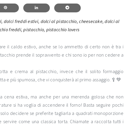
are il caldo estivo, anche se lo ammetto di certo non è tra i
istacchio prende il sopravvento e chi sono io per non cedere a
cotta e crema al pistacchio, invece che il solito formaggio
tta e più spumosa, che vi conquisterà al primo assaggio. 🥄💚
 una cena estiva, ma anche per una merenda golosa che non
ature si ha voglia di accendere il forno! Basta seguire pochi
te solo decidere se preferite tagliarla a quadrati monoporzione
servire come una classica torta. Chiamate a raccolta tutti i