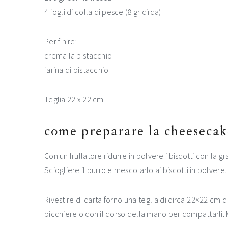
4 fogli di colla di pesce (8 gr circa)
Per finire:
crema la pistacchio
farina di pistacchio
Teglia 22 x 22 cm
come preparare la cheesecake
Con un frullatore ridurre in polvere i biscotti con la gr
Sciogliere il burro e mescolarlo ai biscotti in polvere.
Rivestire di carta forno una teglia di circa 22×22 cm di
bicchiere o con il dorso della mano per compattarli. M