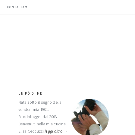
CONTATTAMI
UN PÒ DI ME
barra
Nata sotto il segno della
laterale
vendemmia 1981.
primaria
Foodblogger dal 2008.
Benvenuti nella mia cucina!
Elisa Ceccuzzi
leggi altro →