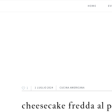
Passa
Passa
Passa
HOME
EV
alla
al
alla
navigazione
contenuto
barra
primaria
principale
laterale
primaria
1
1 LUGLIO 2024
CUCINA AMERICANA
cheesecake fredda al p