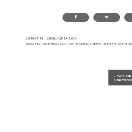
CATEGORIES:
CUCINA AMERICANA
TAGS:
dolci
,
dolci facili
,
dolci tipici canadesi
,
pistacchi di bronte
,
ricette dol
Post prece
« torta sal
e mozzarel