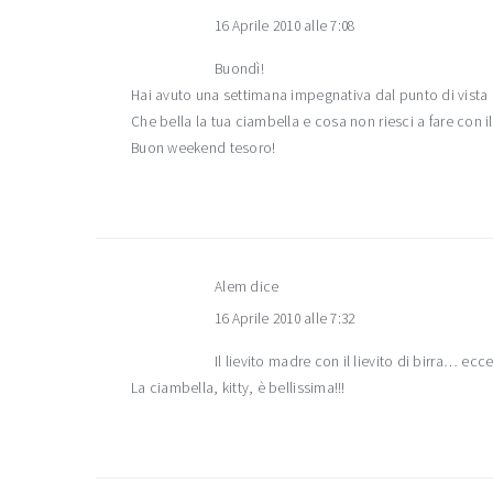
16 Aprile 2010 alle 7:08
Buondì!
Hai avuto una settimana impegnativa dal punto di vista 
Che bella la tua ciambella e cosa non riesci a fare con 
Buon weekend tesoro!
Alem
dice
16 Aprile 2010 alle 7:32
Il lievito madre con il lievito di birra… ecce
La ciambella, kitty, è bellissima!!!