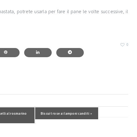
tata, potrete usarla per fare il pane le volte successive, il
0
selli al rosmarino
Post successivo:
Biscuit rose ai lamponi canditi »