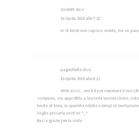
Onde99
dice
16 Aprile 2010 alle 7:32
Io di lieviti non capisco niente, ma un pa
pagnottella
dice
16 Aprile 2010 alle 8:11
Ahhh ecco…ero lì lì per rianimare il mio LM 
compiuto, ma approfitto a lasciarla sonnecchiare, visto 
lievito di birra, in quantità ridotte e tempi di lievitazione
Voglio provarla anch'io! ^_^
Baci e grazie per la visita