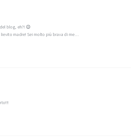
del blog, eh?! 😉
il lievito madre! Sei molto più brava di me…
rto!!!