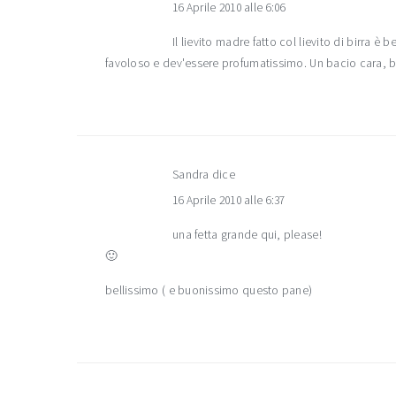
16 Aprile 2010 alle 6:06
Il lievito madre fatto col lievito di birra
favoloso e dev'essere profumatissimo. Un bacio cara, b
Sandra
dice
16 Aprile 2010 alle 6:37
una fetta grande qui, please!
🙂
bellissimo ( e buonissimo questo pane)