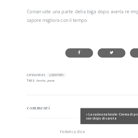
Conservate una parte della biga dopo averla re-impas
sapore migliora con il tempo.
CATEGORIES:
LIEVITATI
TAGS:
lievito
,
pane
interazioni
commenti
del
Post precedente:
« La cucina naturale: Crema di pi
con chips di carota
lettore
Federica
dice