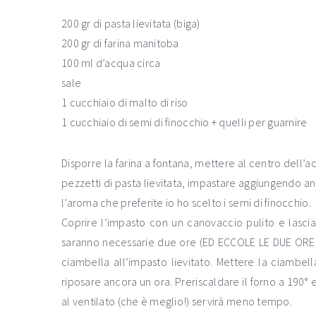
200 gr di pasta lievitata (biga)
200 gr di farina manitoba
100 ml d’acqua circa
sale
1 cucchiaio di malto di riso
1 cucchiaio di semi di finocchio + quelli per guarnire
Disporre la farina a fontana, mettere al centro dell’
pezzetti di pasta lievitata, impastare aggiungendo anc
l’aroma che preferite io ho scelto i semi di finocchio.
Coprire l’impasto con un canovaccio pulito e lasciar
saranno necessarie due ore (ED ECCOLE LE DUE ORE 
ciambella all’impasto lievitato. Mettere la ciambell
riposare ancora un ora. Preriscaldare il forno a 190°
al ventilato (che è meglio!) servirà meno tempo.