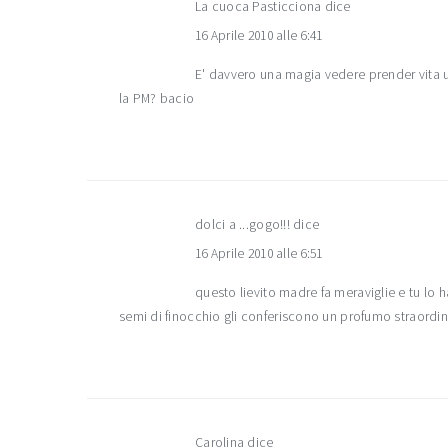
La cuoca Pasticciona
dice
16 Aprile 2010 alle 6:41
E' davvero una magia vedere prender vita 
la PM? bacio
dolci a ...gogo!!!
dice
16 Aprile 2010 alle 6:51
questo lievito madre fa meraviglie e tu lo 
semi di finocchio gli conferiscono un profumo straordi
Carolina
dice