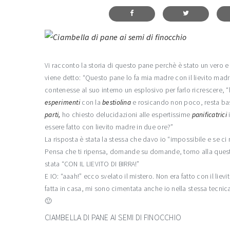
Vi racconto la storia di questo pane perchè è stato un vero e
viene detto: “Questo pane lo fa mia madre con il lievito madr
contenesse al suo interno un esplosivo per farlo ricrescere, “lo
esperimenti
con la
bestiolina
e rosicando non poco, resta bas
parti,
ho chiesto delucidazioni alle espertissime
panificatrici
essere fatto con lievito madre in due ore?”
La risposta è stata la stessa che davo io “impossibile e se ci r
Pensa che ti ripensa, domande su domande, torno alla questi
stata “CON IL LIEVITO DI BIRRA!”
E IO: “aaah!” ecco svelato il mistero. Non era fatto con il l
fatta in casa, mi sono cimentata anche io nella stessa tec
🙂
CIAMBELLA DI PANE AI SEMI DI FINOCCHIO