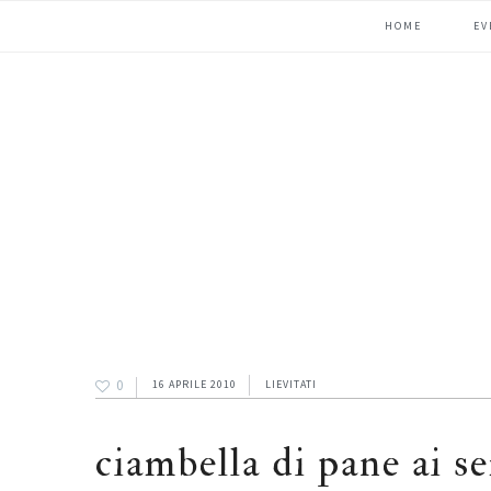
Passa
Passa
Passa
HOME
EV
alla
al
alla
navigazione
contenuto
barra
primaria
principale
laterale
primaria
0
16 APRILE 2010
LIEVITATI
ciambella di pane ai s