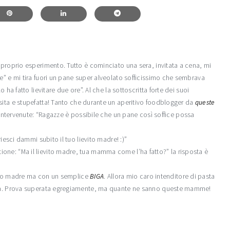
 proprio esperimento. Tutto è cominciato una sera, invitata a cena, mi
e” e mi tira fuori un pane super alveolato sofficissimo che sembrava
 ha fatto lievitare due ore”. Al che la sottoscritta forte dei suoi
ita e stupefatta! Tanto che durante un aperitivo foodblogger da
queste
intervenute: “Ragazze è possibile che un pane così soffice possa
iesci dammi subito il tuo lievito madre! :)”
one: “Ma il lievito madre, tua mamma come l’ha fatto?” la risposta è
ievito madre ma con un semplice
BIGA
. Allora mio caro intenditore di pasta
nica. Prova superata egregiamente, ma quante ne sanno queste mamme!