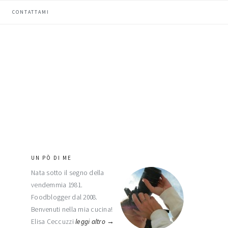
CONTATTAMI
UN PÒ DI ME
barra
Nata sotto il segno della
laterale
vendemmia 1981.
primaria
Foodblogger dal 2008.
Benvenuti nella mia cucina!
Elisa Ceccuzzi
leggi altro →