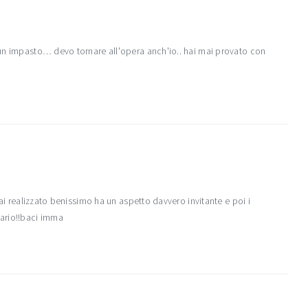
un impasto… devo tornare all'opera anch'io.. hai mai provato con
hai realizzato benissimo ha un aspetto davvero invitante e poi i
nario!!baci imma