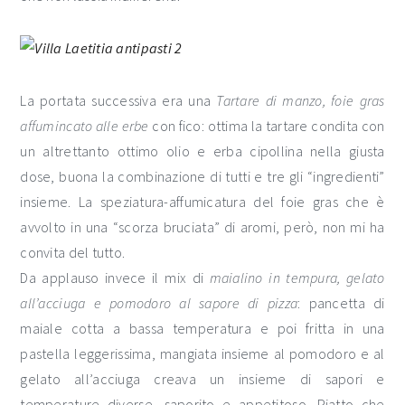
La portata successiva era una
Tartare di manzo, foie gras
affumincato alle erbe
con fico: ottima la tartare condita con
un altrettanto ottimo olio e erba cipollina nella giusta
dose, buona la combinazione di tutti e tre gli “ingredienti”
insieme. La speziatura-affumicatura del foie gras che è
avvolto in una “scorza bruciata” di aromi, però, non mi ha
convita del tutto.
Da applauso invece il mix di
maialino in tempura, gelato
all’acciuga e pomodoro al sapore di pizza
: pancetta di
maiale cotta a bassa temperatura e poi fritta in una
pastella leggerissima, mangiata insieme al pomodoro e al
gelato all’acciuga creava un insieme di sapori e
temperature diverse, saporito e appetitoso. Piatto che