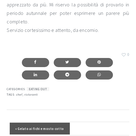
apprezzato da più. Mi riservo la possibilità di provarlo in
periodo autunnale per poter esprimere un parere più
completo.
Servizio cortesissimo e attento, da encomio.
0
CATEGORIES:
EATING OUT
TAGS:
chef
,
ristoranti
interazioni
del
Post precedente:
« Gelato ai fichi e mosto cotto