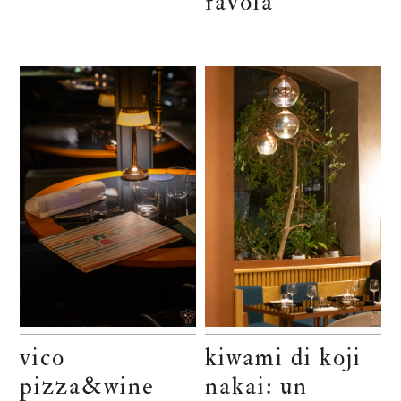
favola
vico
kiwami di koji
pizza&wine
nakai: un