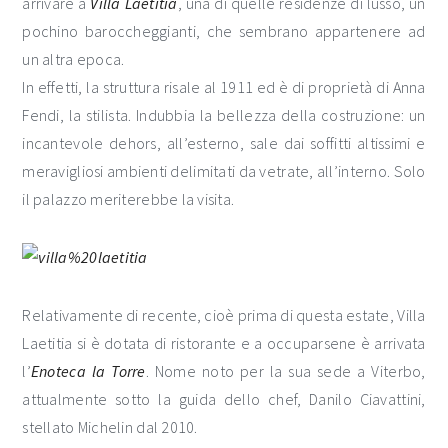
arrivare a
Villa Laetitia
, una di quelle residenze di lusso, un
pochino baroccheggianti, che sembrano appartenere ad
un altra epoca.
In effetti, la struttura risale al 1911 ed è di proprietà di Anna
Fendi, la stilista. Indubbia la bellezza della costruzione: un
incantevole dehors, all’esterno, sale dai soffitti altissimi e
meravigliosi ambienti delimitati da vetrate, all’interno. Solo
il palazzo meriterebbe la visita.
Relativamente di recente, cioè prima di questa estate, Villa
Laetitia si è dotata di ristorante e a occuparsene è arrivata
l’
Enoteca la Torre
. Nome noto per la sua sede a Viterbo,
attualmente sotto la guida dello chef, Danilo Ciavattini,
stellato Michelin dal 2010.