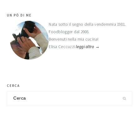
barra
UN PÒ DI ME
laterale
Nata sotto il segno della vendemmia 1981.
Foodblogger dal 2008.
primaria
Benvenuti nella mia cucina!
Elisa Ceccuzzi
leggi altro →
CERCA
Cerca
nel
sito