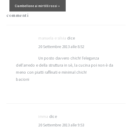
lettore
Post successivo:
Ciambellone ai mirtilli rossi »
commenti
manuela e silvia
dice
20 Settembre 2013 alle 8:52
Un posto davvero chich! l’eleganza
dell’arredo e della struttura in sè, la cucina poi non è da
meno con piatti raffinati e minimal chich!
bacioni
imma
dice
20 Settembre 2013 alle 9:53