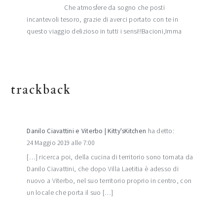
Che atmosfere da sogno che posti
incantevoli tesoro, grazie di averci portato con te in
questo viaggio delizioso in tutti i sensi!!Bacioni,Imma
trackback
Danilo Ciavattini e Viterbo | Kitty'sKitchen
ha detto:
24 Maggio 2019 alle 7:00
[…] ricerca poi, della cucina di territorio sono tornata da
Danilo Ciavattini, che dopo Villa Laetitia è adesso di
nuovo a Viterbo, nel suo territorio proprio in centro, con
un locale che porta il suo […]