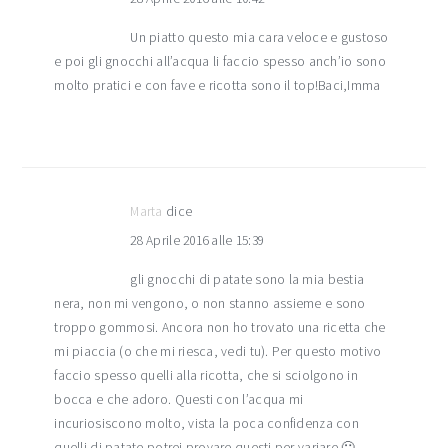
Un piatto questo mia cara veloce e gustoso
e poi gli gnocchi all’acqua li faccio spesso anch’io sono
molto pratici e con fave e ricotta sono il top!Baci,Imma
Marta
dice
28 Aprile 2016 alle 15:39
gli gnocchi di patate sono la mia bestia
nera, non mi vengono, o non stanno assieme e sono
troppo gommosi. Ancora non ho trovato una ricetta che
mi piaccia (o che mi riesca, vedi tu). Per questo motivo
faccio spesso quelli alla ricotta, che si sciolgono in
bocca e che adoro. Questi con l’acqua mi
incuriosiscono molto, vista la poca confidenza con
quelli di patate potrei provare questi per variare 🙂