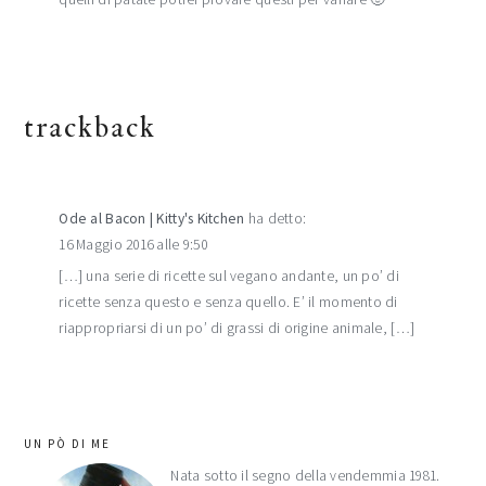
trackback
Ode al Bacon | Kitty's Kitchen
ha detto:
16 Maggio 2016 alle 9:50
[…] una serie di ricette sul vegano andante, un po’ di
ricette senza questo e senza quello. E’ il momento di
riappropriarsi di un po’ di grassi di origine animale, […]
barra
UN PÒ DI ME
laterale
Nata sotto il segno della vendemmia 1981.