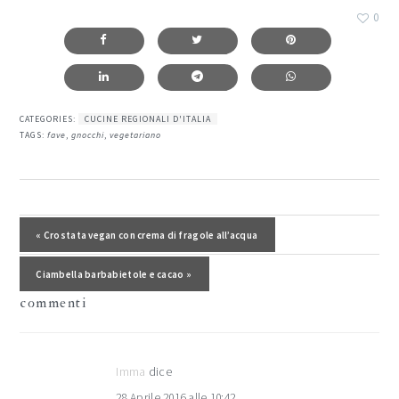
0
CATEGORIES:
CUCINE REGIONALI D'ITALIA
TAGS:
fave
,
gnocchi
,
vegetariano
interazioni
del
Post precedente:
« Crostata vegan con crema di fragole all’acqua
lettore
Post successivo:
Ciambella barbabietole e cacao »
commenti
Imma
dice
28 Aprile 2016 alle 10:42