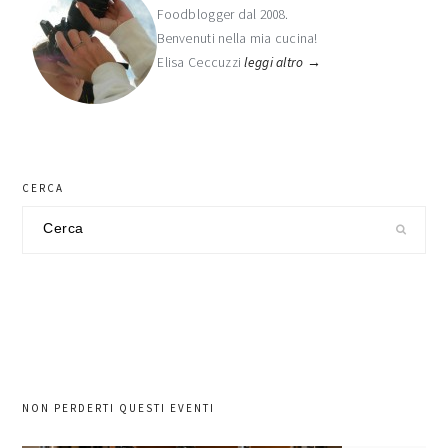
Foodblogger dal 2008.
primaria
Benvenuti nella mia cucina!
Elisa Ceccuzzi
leggi altro →
CERCA
Cerca
nel
sito
NON PERDERTI QUESTI EVENTI