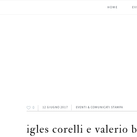
Passa
Passa
Passa
HOME
EV
alla
al
alla
navigazione
contenuto
barra
primaria
principale
laterale
primaria
0
12 GIUGNO 2017
EVENTI & COMUNICATI STAMPA
igles corelli e valerio