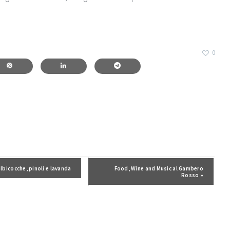
0
edente:
albicocche, pinoli e lavanda
Post successivo:
Food, Wine and Music al Gambero
Rosso »