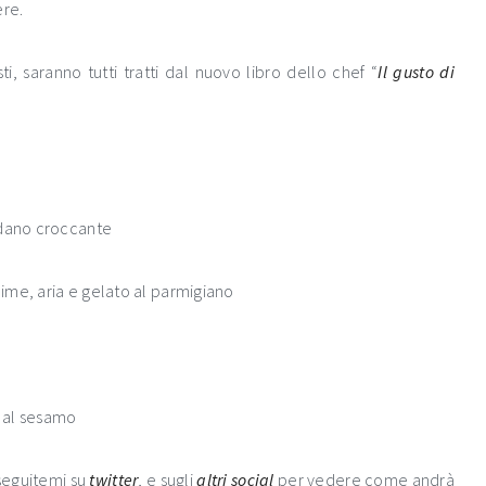
ere.
i, saranno tutti tratti dal nuovo libro dello chef “
Il gusto di
edano croccante
lime, aria e gelato al parmigiano
a al sesamo
 seguitemi su
twitter
, e sugli
altri
social
per vedere come andrà