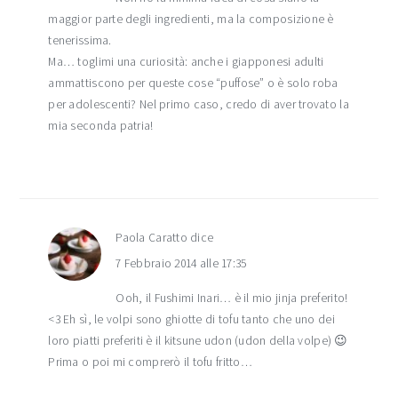
maggior parte degli ingredienti, ma la composizione è
tenerissima.
Ma… toglimi una curiosità: anche i giapponesi adulti
ammattiscono per queste cose “puffose” o è solo roba
per adolescenti? Nel primo caso, credo di aver trovato la
mia seconda patria!
Paola Caratto
dice
7 Febbraio 2014 alle 17:35
Ooh, il Fushimi Inari… è il mio jinja preferito!
<3 Eh sì, le volpi sono ghiotte di tofu tanto che uno dei
loro piatti preferiti è il kitsune udon (udon della volpe) 😉
Prima o poi mi comprerò il tofu fritto…