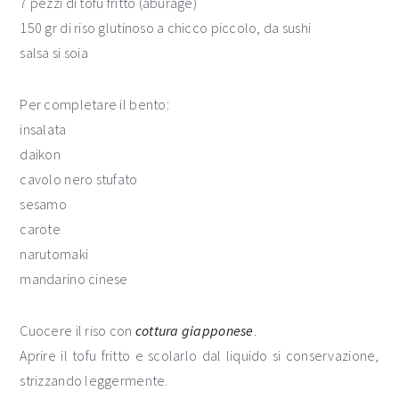
7 pezzi di tofu fritto (aburage)
150 gr di riso glutinoso a chicco piccolo, da sushi
salsa si soia
Per completare il bento:
insalata
daikon
cavolo nero stufato
sesamo
carote
narutomaki
mandarino cinese
Cuocere il riso con
cottura giapponese
.
Aprire il tofu fritto e scolarlo dal liquido si conservazione,
strizzando leggermente.