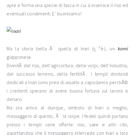
apre e forma una specie di tasca in cui si inserisce il riso ed
eventuali condimenti. E’ buonissimo!
Ma la storia bella Ã¨ quella di Inari (ç¨²è·), un
kami
giapponese.
DivinitÃ del riso, dell’agricoltura, delle volpi, dell’industria,
del successo terreno, della fertilitÃ . I templi shintoisti
dedicati a Inari sono presi di assalto a capodanno perchÃ©
i credenti sperano di avere buona fortuna sul lavoro e
denaro.
Ma ora arrivo al dunque, simbolo di Inari o meglio,
messaggero di questo, Ã¨ la volpe. I fedeli quindi portano
presso i templi varie offerte: riso, sake e altri cibi,
aspettandosi che il messaggero interceda con Inari a loro