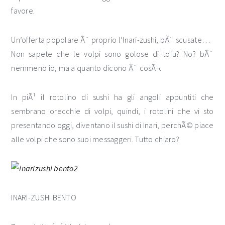
favore.
Un’offerta popolare Ã¨ proprio l’Inari-zushi, bÃ¨ scusate…
Non sapete che le volpi sono golose di tofu? No? bÃ¨
nemmeno io, ma a quanto dicono Ã¨ cosÃ¬.
In piÃ¹ il rotolino di sushi ha gli angoli appuntiti che
sembrano orecchie di volpi, quindi, i rotolini che vi sto
presentando oggi, diventano il sushi di Inari, perchÃ© piace
alle volpi che sono suoi messaggeri. Tutto chiaro?
INARI-ZUSHI BENTO