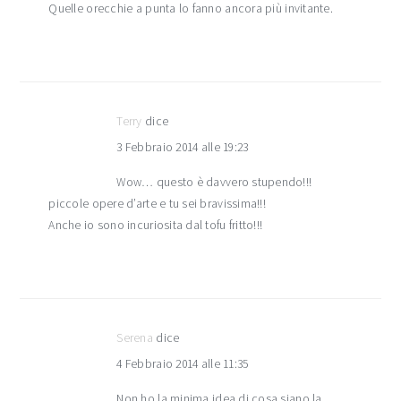
Quelle orecchie a punta lo fanno ancora più invitante.
Terry
dice
3 Febbraio 2014 alle 19:23
Wow… questo è davvero stupendo!!!
piccole opere d’arte e tu sei bravissima!!!
Anche io sono incuriosita dal tofu fritto!!!
Serena
dice
4 Febbraio 2014 alle 11:35
Non ho la minima idea di cosa siano la