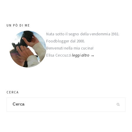
barra
UN PÒ DI ME
laterale
Nata sotto il segno della vendemmia 1981.
Foodblogger dal 2008.
primaria
Benvenuti nella mia cucina!
Elisa Ceccuzzi
leggi altro →
CERCA
Cerca
nel
sito