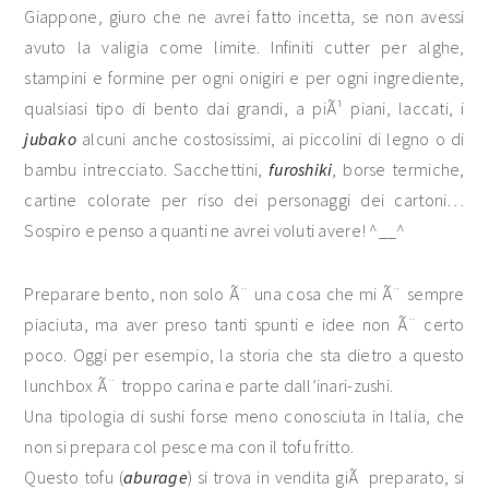
Giappone, giuro che ne avrei fatto incetta, se non avessi
avuto la valigia come limite. Infiniti cutter per alghe,
stampini e formine per ogni onigiri e per ogni ingrediente,
qualsiasi tipo di bento dai grandi, a piÃ¹ piani, laccati, i
jubako
alcuni anche costosissimi, ai piccolini di legno o di
bambu intrecciato. Sacchettini,
furoshiki
, borse termiche,
cartine colorate per riso dei personaggi dei cartoni…
Sospiro e penso a quanti ne avrei voluti avere! ^__^
Preparare bento, non solo Ã¨ una cosa che mi Ã¨ sempre
piaciuta, ma aver preso tanti spunti e idee non Ã¨ certo
poco. Oggi per esempio, la storia che sta dietro a questo
lunchbox Ã¨ troppo carina e parte dall’inari-zushi.
Una tipologia di sushi forse meno conosciuta in Italia, che
non si prepara col pesce ma con il tofu fritto.
Questo tofu (
aburage
) si trova in vendita giÃ preparato, si