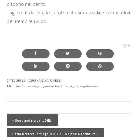
disporlo nel bento.
Tagliare il daikon, le carote e il naruto maki, disponendoli
per riempire i vuoti.
0
CATEGORIES:
CUCINA GIAPPONESE
TAGS:
bento
,
cucina giapponese fai da te
,
vegan
,
vegetariano
interazioni
del
Post precedente:
« Sono andata da… Dillà
lettore
Post successivo:
Cacio ricette: Formagella di Collio a pasta semidura »