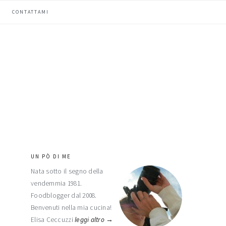
CONTATTAMI
UN PÒ DI ME
barra
Nata sotto il segno della
laterale
vendemmia 1981.
primaria
Foodblogger dal 2008.
Benvenuti nella mia cucina!
Elisa Ceccuzzi
leggi altro →