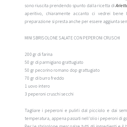
sono riuscita prendendo spunto dalla ricetta di
Ariett
aperitivo, chiaramente accanto ci vedrei bene la
preparazione si presta anche per essere aggiunta se
MINI SBRISOLONE SALATE CON PEPERONI CRUSCHI
200 gr di farina
50 gr di parmigiano grattugiato
50 gr pecorino romano dop grattugiato
70 gr di burro freddo
1 uovo intero
3 peperoni cruschi secchi
Tagliare i peperoni e pulirli dal picciolo e dai semi
temperatura, appena passati nell’olio i peperoni di g
Per le sbrisolone mescoalre tutti gli ingredienti e il