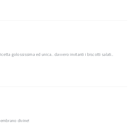
tta golossissima ed unica.. davvero invitanti i biscotti salati..
 sembrano divine!