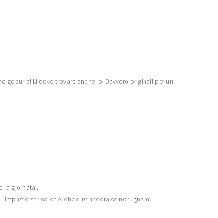
che goduria! Li devo trovare anche io. Davvero originali per un
o la giornata..
o l’impasto sbrisolone..che dire ancora se non..gnam!