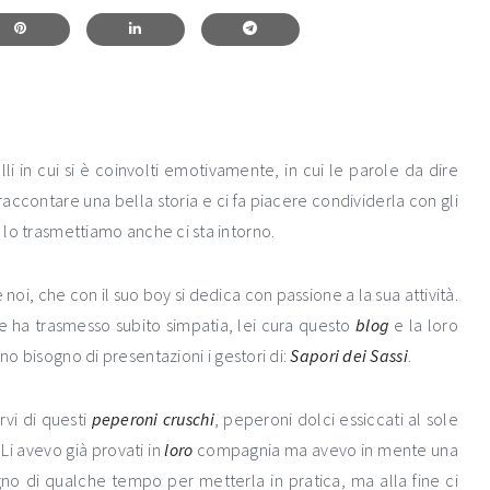
li in cui si è coinvolti emotivamente, in cui le parole da dire
accontare una bella storia e ci fa piacere condividerla con gli
, lo trasmettiamo anche ci sta intorno.
i, che con il suo boy si dedica con passione a la sua attività.
e ha trasmesso subito simpatia, lei cura questo
blog
e la loro
no bisogno di presentazioni i gestori di:
Sapori dei Sassi
.
rvi di questi
peperoni cruschi
, peperoni dolci essiccati al sole
Li avevo già provati in
loro
compagnia ma avevo in mente una
gno di qualche tempo per metterla in pratica, ma alla fine ci