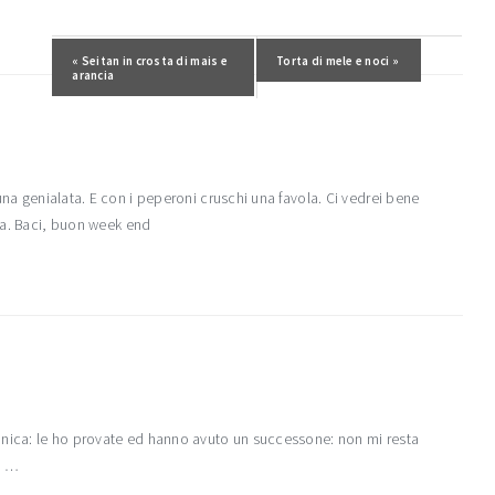
Post precedente:
« Seitan in crosta di mais e
Post successivo:
Torta di mele e noci »
arancia
una genialata. E con i peperoni cruschi una favola. Ci vedrei bene
dea. Baci, buon week end
anica: le ho provate ed hanno avuto un successone: non mi resta
e …