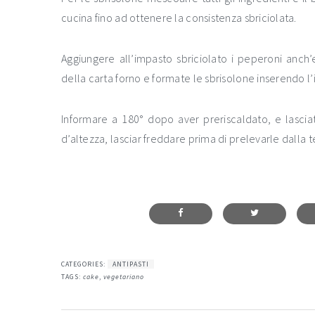
cucina fino ad ottenere la consistenza sbriciolata.
Aggiungere all’impasto sbriciolato i peperoni anch’
della carta forno e formate le sbrisolone inserendo l
Informare a 180° dopo aver preriscaldato, e lascia
d’altezza, lasciar freddare prima di prelevarle dalla t
CATEGORIES:
ANTIPASTI
TAGS:
cake
,
vegetariano