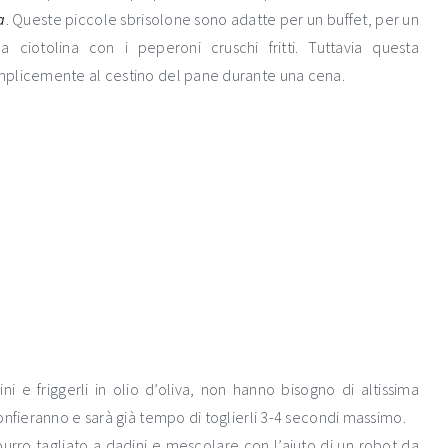
a
. Queste piccole sbrisolone sono adatte per un buffet, per un
 ciotolina con i peperoni cruschi fritti. Tuttavia questa
mplicemente al cestino del pane durante una cena.
ni e friggerli in olio d’oliva, non hanno bisogno di altissima
onfieranno e sarà già tempo di toglierli 3-4 secondi massimo.
 burro tagliato a dadini e mescolare con l’aiuto di un robot da