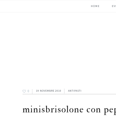
Passa
Passa
Passa
HOME
EV
alla
al
alla
navigazione
contenuto
barra
primaria
principale
laterale
primaria
0
19 NOVEMBRE 2010
ANTIPASTI
minisbrisolone con pe