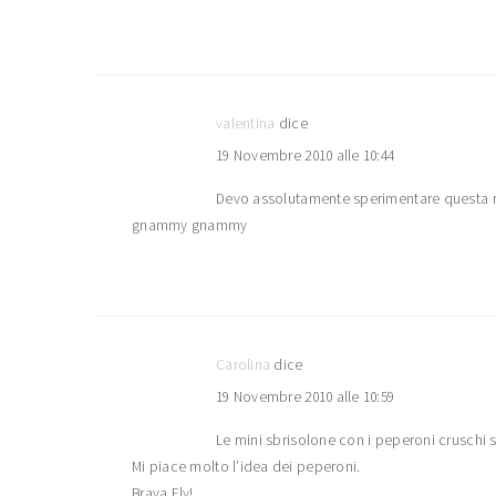
valentina
dice
19 Novembre 2010 alle 10:44
Devo assolutamente sperimentare questa rice
gnammy gnammy
Carolina
dice
19 Novembre 2010 alle 10:59
Le mini sbrisolone con i peperoni cruschi
Mi piace molto l’idea dei peperoni.
Brava Ely!