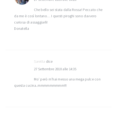
Che bello sei stata dalla Rossa! Peccato che
da me è così lontano… I questi piroghi sono davvero
curiosa di assaggiarli!
Donatella
Saretta
dice
27 Settembre 2010 alle 14:35
Mo’ però m’hai messo una mega pulce con
questa cucina..mmmmmmmmm!!!