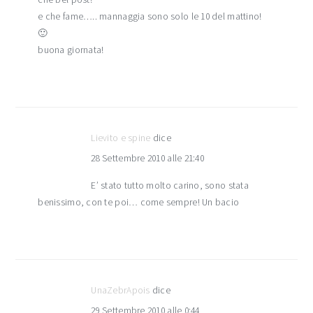
e che fame….. mannaggia sono solo le 10 del mattino!
🙂
buona giornata!
Lievito e spine
dice
28 Settembre 2010 alle 21:40
E’ stato tutto molto carino, sono stata
benissimo, con te poi… come sempre! Un bacio
UnaZebrApois
dice
29 Settembre 2010 alle 0:44