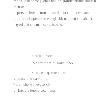
moda” e di conseguenza non c’è grande informazione in
merito!
Io personalmente non posso dire di conoscerla anche se
ci sono delle pietanze e degli abbinamenti con alcuni
ingredienti che mi incuriosiscono.
Carolina
dice
27 Settembre 2010 alle 10:56
Che belle queste cose!
Mi piacciono da morire…
Voi sì, che vi divertite! 😉
Un bacio e buona settimana!