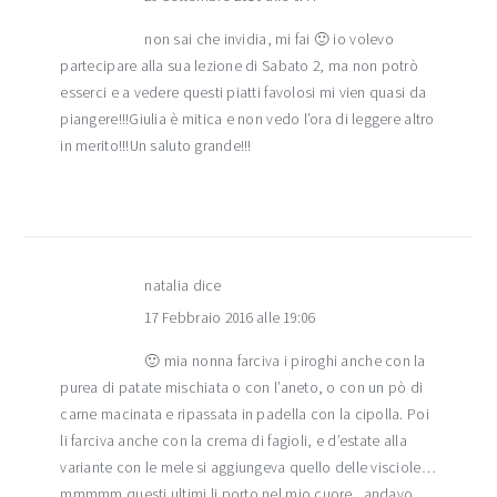
non sai che invidia, mi fai 🙂 io volevo
partecipare alla sua lezione di Sabato 2, ma non potrò
esserci e a vedere questi piatti favolosi mi vien quasi da
piangere!!!Giulia è mitica e non vedo l’ora di leggere altro
in merito!!!Un saluto grande!!!
natalia
dice
17 Febbraio 2016 alle 19:06
🙂 mia nonna farciva i piroghi anche con la
purea di patate mischiata o con l’aneto, o con un pò di
carne macinata e ripassata in padella con la cipolla. Poi
li farciva anche con la crema di fagioli, e d’estate alla
variante con le mele si aggiungeva quello delle visciole…
mmmmm questi ultimi li porto nel mio cuore.. andavo