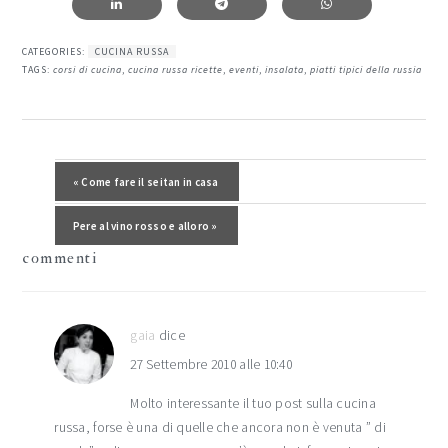
CATEGORIES:
CUCINA RUSSA
TAGS:
corsi di cucina
,
cucina russa ricette
,
eventi
,
insalata
,
piatti tipici della russia
interazioni
del
Post precedente:
« Come fare il seitan in casa
lettore
Post successivo:
Pere al vino rosso e alloro »
commenti
gaia
dice
27 Settembre 2010 alle 10:40
Molto interessante il tuo post sulla cucina
russa, forse è una di quelle che ancora non è venuta ” di