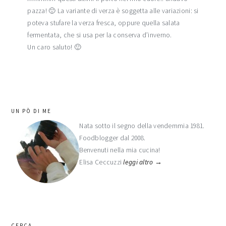
pazza! 🙂 La variante di verza è soggetta alle variazioni: si
poteva stufare la verza fresca, oppure quella salata
fermentata, che si usa per la conserva d’inverno.
Un caro saluto! 🙂
barra
UN PÒ DI ME
laterale
Nata sotto il segno della vendemmia 1981.
Foodblogger dal 2008.
primaria
Benvenuti nella mia cucina!
Elisa Ceccuzzi
leggi altro →
CERCA