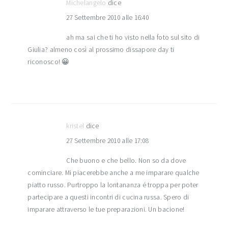
Michelangelo
dice
27 Settembre 2010 alle 16:40
ah ma sai che ti ho visto nella foto sul sito di
Giulia? almeno così al prossimo dissapore day ti
riconosco! 😀
kristel
dice
27 Settembre 2010 alle 17:08
Che buono e che bello. Non so da dove
cominciare. Mi piacerebbe anche a me imparare qualche
piatto russo. Purtroppo la lontananza é troppa per poter
partecipare a questi incontri di cucina russa. Spero di
imparare attraverso le tue preparazioni. Un bacione!