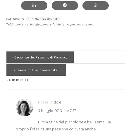
CATEGORIES:
CUCINA GIAPPONESE
TAGS:
bento
,
cucina giapponese fai da te
,
vegan
,
vegetariano
interazioni
del
Post precedente:
« Cacio ricette: Pecorino di Picinisco
lettore
Post successivo:
Japanese Cotton Cheesecake »
commenti
Rossella
dice
3 Maggio 2013 alle 7:57
L’immagine del pianoforte è bellissima. Da
proprio l’idea di una passione coltivata anche