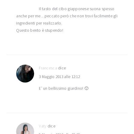
Il tasto del cibo giapponese suona spesso
anche per me…peccato però che non trovi facilmente gli
ingredienti per realizzarlo.
Questo bento è stupendo!
Francesca
dice
3 Maggio 2013 alle 12:12
E’ un bellissimo giardino! 🙂
Vaty
dice