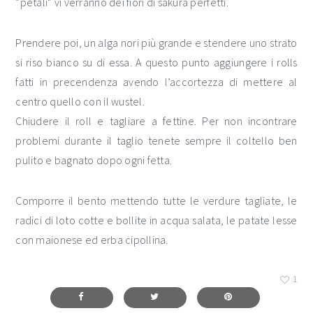
“petali” vi verranno dei fiori di sakura perfetti.
Prendere poi, un alga nori più grande e stendere uno strato
si riso bianco su di essa. A questo punto aggiungere i rolls
fatti in precendenza avendo l’accortezza di mettere al
centro quello con il wustel.
Chiudere il roll e tagliare a fettine. Per non incontrare
problemi durante il taglio tenete sempre il coltello ben
pulito e bagnato dopo ogni fetta.
Comporre il bento mettendo tutte le verdure tagliate, le
radici di loto cotte e bollite in acqua salata, le patate lesse
con maionese ed erba cipollina.
1