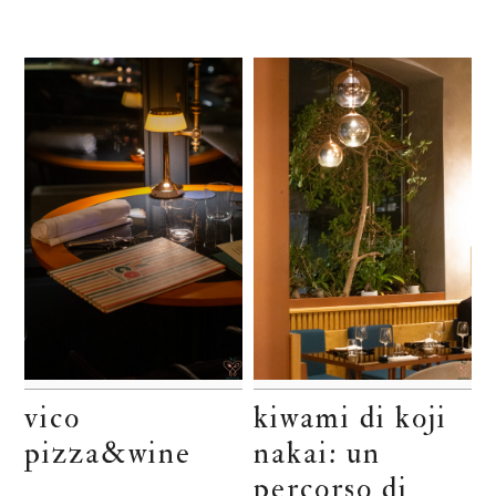
vico
kiwami di koji
pizza&wine
nakai: un
percorso di