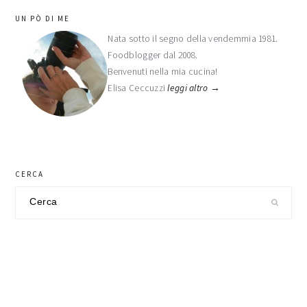
barra
UN PÒ DI ME
laterale
Nata sotto il segno della vendemmia 1981.
Foodblogger dal 2008.
primaria
Benvenuti nella mia cucina!
Elisa Ceccuzzi
leggi altro →
CERCA
Cerca
nel
sito