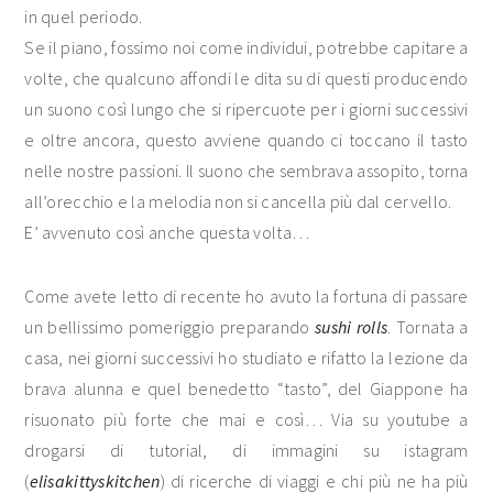
in quel periodo.
Se il piano, fossimo noi come individui, potrebbe capitare a
volte, che qualcuno affondi le dita su di questi producendo
un suono così lungo che si ripercuote per i giorni successivi
e oltre ancora, questo avviene quando ci toccano il tasto
nelle nostre passioni. Il suono che sembrava assopito, torna
all’orecchio e la melodia non si cancella più dal cervello.
E’ avvenuto così anche questa volta…
Come avete letto di recente ho avuto la fortuna di passare
un bellissimo pomeriggio preparando
sushi rolls
. Tornata a
casa, nei giorni successivi ho studiato e rifatto la lezione da
brava alunna e quel benedetto “tasto”, del Giappone ha
risuonato più forte che mai e così… Via su youtube a
drogarsi di tutorial, di immagini su istagram
(
elisakittyskitchen
) di ricerche di viaggi e chi più ne ha più