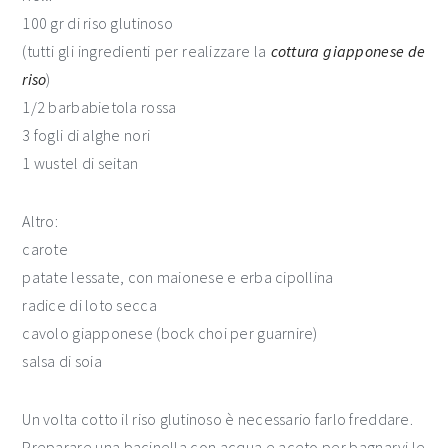
100 gr di riso glutinoso
(tutti gli ingredienti per realizzare la
cottura giapponese de
riso
)
1/2 barbabietola rossa
3 fogli di alghe nori
1 wustel di seitan
Altro:
carote
patate lessate, con maionese e erba cipollina
radice di loto secca
cavolo giapponese (bock choi per guarnire)
salsa di soia
Un volta cotto il riso glutinoso è necessario farlo freddare.
Preparare una bacinella con acqua e aceto per bagnarvi le