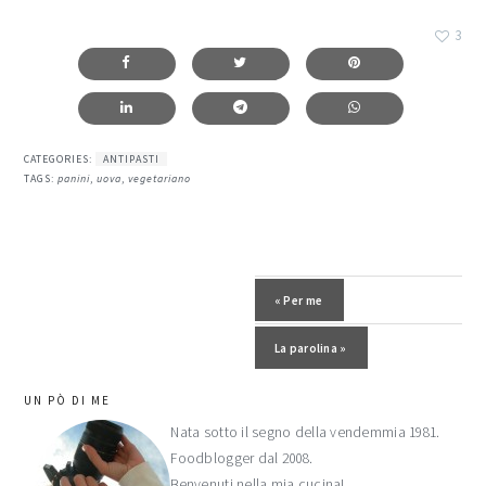
3
CATEGORIES:
ANTIPASTI
TAGS:
panini
,
uova
,
vegetariano
Post precedente:
« Per me
Post successivo:
La parolina »
barra
UN PÒ DI ME
laterale
Nata sotto il segno della vendemmia 1981.
Foodblogger dal 2008.
primaria
Benvenuti nella mia cucina!