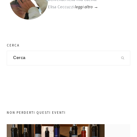
Elisa Ceccuzzi
leggi altro →
CERCA
Cerca
nel
sito
NON PERDERTI QUESTI EVENTI