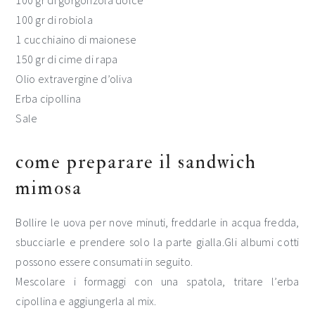
100 gr di gorgonzola dolce
100 gr di robiola
1 cucchiaino di maionese
150 gr di cime di rapa
Olio extravergine d’oliva
Erba cipollina
Sale
come preparare il sandwich
mimosa
Bollire le uova per nove minuti, freddarle in acqua fredda,
sbucciarle e prendere solo la parte gialla.Gli albumi cotti
possono essere consumati in seguito.
Mescolare i formaggi con una spatola, tritare l’erba
cipollina e aggiungerla al mix.