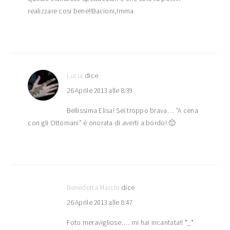
realizzare cosi bene!!Bacioni,Imma
Lucia
dice
26 Aprile 2013 alle 8:39
Bellissima Elisa! Sei troppo brava… “A cena
con gli Ottomani” è onorata di averti a bordo! 🙂
Benedetta Marchi
dice
26 Aprile 2013 alle 8:47
Foto meravigliose…. mi hai incantata!! *_*