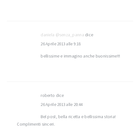
daniela @senza_panna
dice
26 Aprile 2013 alle 9:18
bellissime e immagino anche buonissime!!!
roberto
dice
26 Aprile 2013 alle 20:44
Bel post, bella ricetta e bellissima storia!
Complimenti sinceri.