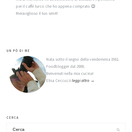
per il caffè turco che ho appena comprato 😉
Meraviglioso il tuo simit!
barra
UN PÒ DI ME
laterale
Nata sotto il segno della vendemmia 1981.
Foodblogger dal 2008.
primaria
Benvenuti nella mia cucina!
Elisa Ceccuzzi
leggi altro →
CERCA
Cerca