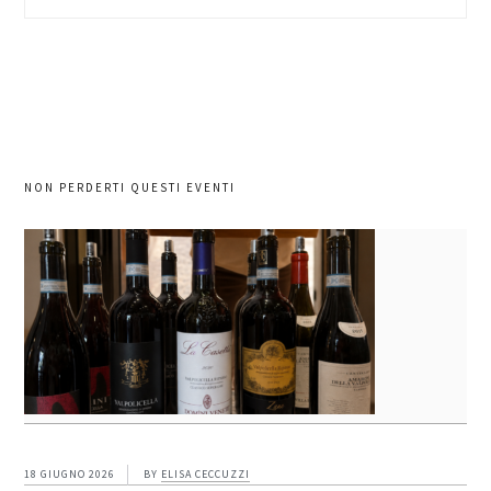
nel
sito
NON PERDERTI QUESTI EVENTI
18 GIUGNO 2026
BY
ELISA CECCUZZI