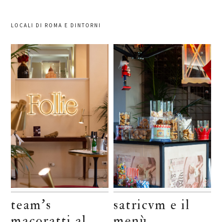
LOCALI DI ROMA E DINTORNI
team’s
satricvm e il
macoratti al
menù