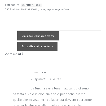
CATEGORIES:
CUCINA TURCA
TAGS:
etnico
,
lievitati
,
lievito
,
pane
,
vegan
,
vegetariano
interazioni
del
Post precedente:
« hummus con fave fresche
lettore
Post successivo:
Torta alle noci, a porter »
commenti
Imma
dice
26 Aprile 2013 alle 8:08
La Turchia è una terra magica…io ci sono
passata al volo in crociera e solo per poche ore ma
quello che ho visto mi ha affascinata davvero cosi come
queste ciambelle spettacolari e che solo tu potevi