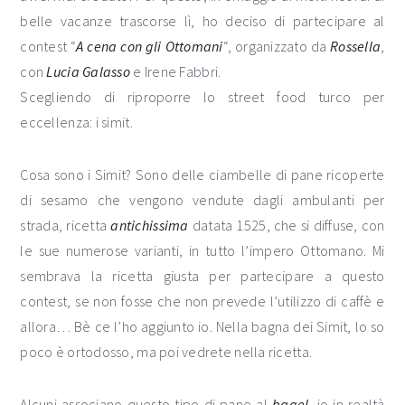
belle vacanze trascorse lì, ho deciso di partecipare al
contest “
A cena con gli Ottomani
“, organizzato da
Rossella
,
con
Lucia Galasso
e Irene Fabbri.
Scegliendo di riproporre lo street food turco per
eccellenza: i simit.
Cosa sono i Simit? Sono delle ciambelle di pane ricoperte
di sesamo che vengono vendute dagli ambulanti per
strada, ricetta
antichissima
datata 1525, che si diffuse, con
le sue numerose varianti, in tutto l’impero Ottomano. Mi
sembrava la ricetta giusta per partecipare a questo
contest, se non fosse che non prevede l’utilizzo di caffè e
allora… Bè ce l’ho aggiunto io. Nella bagna dei Simit, lo so
poco è ortodosso, ma poi vedrete nella ricetta.
Alcuni associano questo tipo di pane al
bagel
, io in realtà