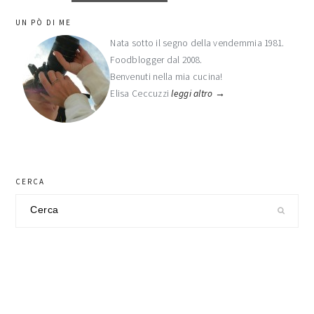
barra
UN PÒ DI ME
laterale
Nata sotto il segno della vendemmia 1981.
Foodblogger dal 2008.
primaria
Benvenuti nella mia cucina!
Elisa Ceccuzzi
leggi altro →
CERCA
Cerca
nel
sito