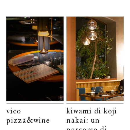
vico
kiwami di koji
pizza&wine
nakai: un
percorso di