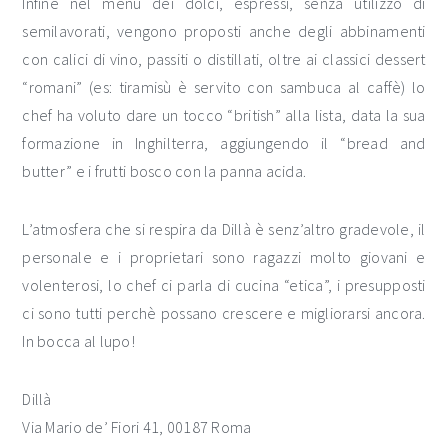
Infine nel menu dei dolci, espressi, senza utilizzo di
semilavorati, vengono proposti anche degli abbinamenti
con calici di vino, passiti o distillati, oltre ai classici dessert
“romani” (es: tiramisù è servito con sambuca al caffè) lo
chef ha voluto dare un tocco “british” alla lista, data la sua
formazione in Inghilterra, aggiungendo il “bread and
butter” e i frutti bosco con la panna acida.
L’atmosfera che si respira da Dillà è senz’altro gradevole, il
personale e i proprietari sono ragazzi molto giovani e
volenterosi, lo chef ci parla di cucina “etica”, i presupposti
ci sono tutti perchè possano crescere e migliorarsi ancora.
In bocca al lupo!
Dillà
Via Mario de’ Fiori 41, 00187 Roma