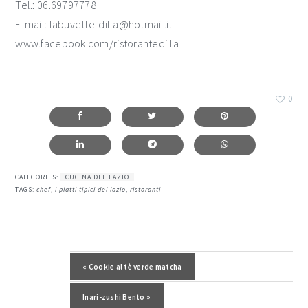
Tel.: 06.69797778
E-mail: labuvette-dilla@hotmail.it
www.facebook.com/ristorantedilla
0
CATEGORIES:
CUCINA DEL LAZIO
TAGS:
chef
,
i piatti tipici del lazio
,
ristoranti
Post precedente:
« Cookie al tè verde matcha
Post successivo:
Inari-zushi Bento »