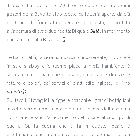
Il locale ha aperto nel 2011 ed è curato dai medesimi
gestori de la Buvette altro locale-caffetteria aperto da più
di 10 anni. La fortunata esperienza di questo, ha portato
all’apertura di altre due realtà: Di quà e
Dillà
, in riferimento
chiaramente alla Buvette. 🙂
Le luci di Dillà, la sera non passano inosservate, il locale è
in stile shabby chic (come piace a me!), l’ambiente è
scaldato da un bancone di legno, dalle sedie di diverse
fatture e colori, dai servizi di piatti stile inglese, io li ho
uguali
🙂
Sui tavoli, i tovaglioli a righe e scacchi e i grandi bottiglioni
in vetro verde, riportano alla mente, un idea della taverna
romana e legano l’arredamento del locale al suo tipo di
cucina. Si, la cucina che si fa in questo locale è
prettamente quella autentica della città eterna, ma con