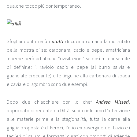
qualche tocco più contemporaneo.
Sfogliando il menù i
piatti
di cucina romana fanno subito
bella mostra di se: carbonara, cacio e pepe, amatriciana
insieme però ad alcune “rivisitazioni” se così mi consentite
di definirle: il raviolo cacio e pepe (al burro salvia e
guanciale croccante) e le linguine alla carbonara di spada
e caviale di sgombro sono due esempi.
Dopo due chiacchiere con lo chef
Andrea Misseri
,
approdato di recente da Dillà, subito intuiamo l’attenzione
alle materie prime e la stagionalità, tutta la carne alla
griglia proposta è di Feroci, l’olio extravergine del Lazio e i
taglieri di salumi e formaggi curati con prodotti di aziende