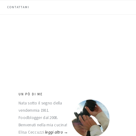
CONTATTAMI
UN PÒ DI ME
barra
Nata sotto il segno della
laterale
vendemmia 1981.
primaria
Foodblogger dal 2008.
Benvenuti nella mia cucina!
Elisa Ceccuzzi
leggi altro →