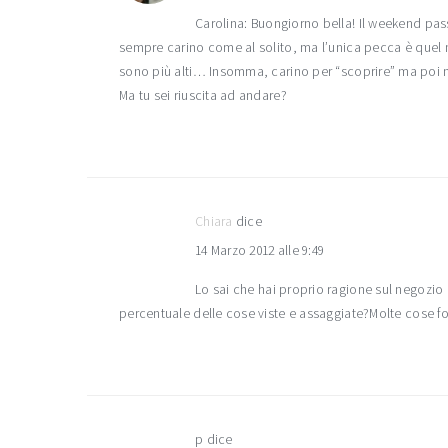
Carolina: Buongiorno bella! Il weekend passa
sempre carino come al solito, ma l’unica pecca è quel ne
sono più alti… Insomma, carino per “scoprire” ma poi n
Ma tu sei riuscita ad andare?
Chiara
dice
14 Marzo 2012 alle 9:49
Lo sai che hai proprio ragione sul negozio
percentuale delle cose viste e assaggiate?Molte cose fo
p
dice