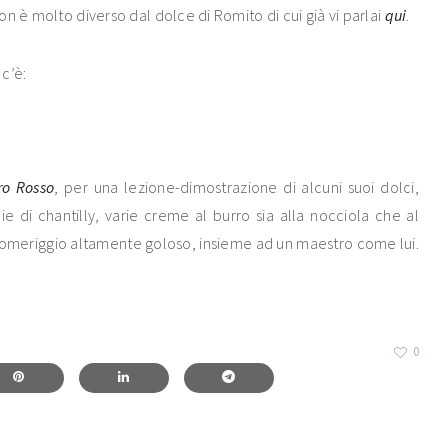
n è molto diverso dal dolce di Romito di cui già vi parlai
qui
.
c’è:
o Rosso
, per una lezione-dimostrazione di alcuni suoi dolci,
lie di chantilly, varie creme al burro sia alla nocciola che al
 pomeriggio altamente goloso, insieme ad un maestro come lui.
0