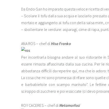
Da Endo-San ho imparato questa veloce ricetta di ver
– Scolare il tofu dalla sua acqua e lasciarlo pressato
mortaio e aggiungerlo al tofu con della salsa mirin, c
– sbollentare le verdure: asparagi, cime di rapa, punta
ANA ROS – chef di
Hisa Franko
Per incontrarla bisogna andare al suo ristorante 
essere rimasta affascinata dalla sua cucina. Per le ri
abbastanza difficili da reperire qui, ma che io adoro: 
La cosa che mi sono promessa di rifare sono quelle c
e barbabietole con scampo marinato”. Le fettine 
sciroppo di zucchero e poi essiccate (ci devo provare
ROY CACERES – chef di
Metamorfosi