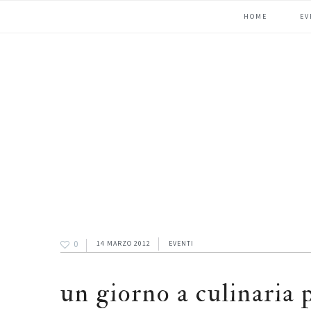
Passa
Passa
Passa
HOME
EV
alla
al
alla
navigazione
contenuto
barra
primaria
principale
laterale
primaria
0
14 MARZO 2012
EVENTI
un giorno a culinaria 