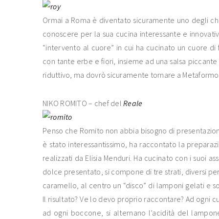
Ormai a Roma è diventato sicuramente uno degli chef p
conoscere per la sua cucina interessante e innovativa
“intervento al cuore” in cui ha cucinato un cuore di
con tante erbe e fiori, insieme ad una salsa piccant
riduttivo, ma dovrò sicuramente tornare a Metaformosi
NIKO ROMITO – chef del
Reale
Penso che Romito non abbia bisogno di presentazioni.
è stato interessantissimo, ha raccontato la preparazion
realizzati da Elisia Menduri. Ha cucinato con i suoi as
dolce presentato, si compone di tre strati, diversi p
caramello, al centro un “disco” di lamponi gelati e s
Il risultato? Ve lo devo proprio raccontare? Ad ogni c
ad ogni boccone, si alternano l’acidità del lampon