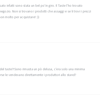
to infatti sono stata un bel po’in giro. Il Taste l’ho trovato
gozio. Non si trovano i prodotti che assaggi e se li trovi i prezzi
on molto per acquistare! :))
 del taste?!Sono rimasta un pò delusa, c’era solo una minima
rse le vendevano direttamente i produttori allo stand?