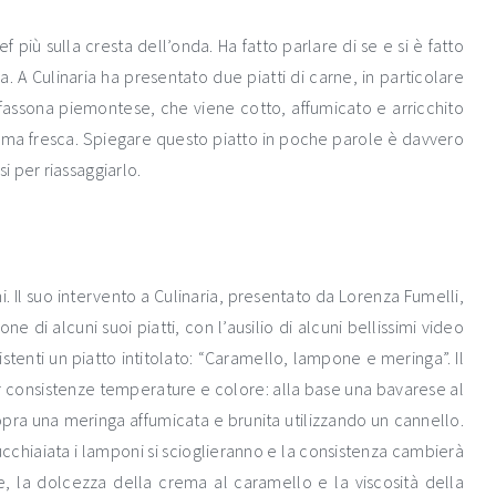
iù sulla cresta dell’onda. Ha fatto parlare di se e si è fatto
. A Culinaria ha presentato due piatti di carne, in particolare
 fassona piemontese, che viene cotto, affumicato e arricchito
e ma fresca. Spiegare questo piatto in poche parole è davvero
 per riassaggiarlo.
 Il suo intervento a Culinaria, presentato da Lorenza Fumelli,
e di alcuni suoi piatti, con l’ausilio di alcuni bellissimi video
sistenti un piatto intitolato: “Caramello, lampone e meringa”. Il
er consistenze temperature e colore: alla base una bavarese al
opra una meringa affumicata e brunita utilizzando un cannello.
ucchiaiata i lamponi si scioglieranno e la consistenza cambierà
e, la dolcezza della crema al caramello e la viscosità della