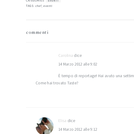
CATEGORIES:
EVENTI
TAGS:
chef
,
eventi
interazioni
commenti
del
lettore
Carolina
dice
14 Marzo 2012 alle 9:02
È tempo di reportage! Hai avuto una setti
Come hai trovato Taste?
Elisa
dice
14 Marzo 2012 alle 9:12