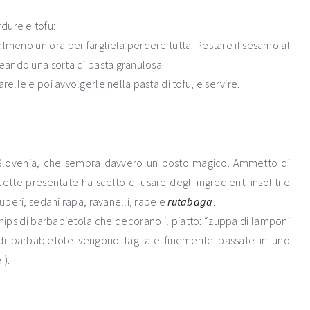
dure e tofu:
 almeno un ora per fargliela perdere tutta. Pestare il sesamo al
reando una sorta di pasta granulosa.
relle e poi avvolgerle nella pasta di tofu, e servire.
in Slovenia, che sembra davvero un posto magico. Ammetto di
cette presentate ha scelto di usare degli ingredienti insoliti e
tuberi, sedani rapa, ravanelli, rape e
rutabaga
.
hips di barbabietola che decorano il piatto: “zuppa di lamponi
di barbabietole vengono tagliate finemente passate in uno
!).