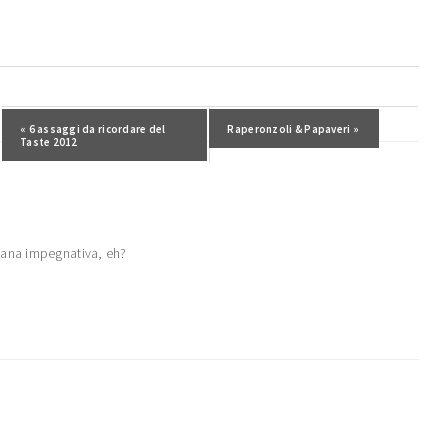
Post precedente:
« 6 assaggi da ricordare del
Post successivo:
Raperonzoli & Papaveri »
Taste 2012
mana impegnativa, eh?