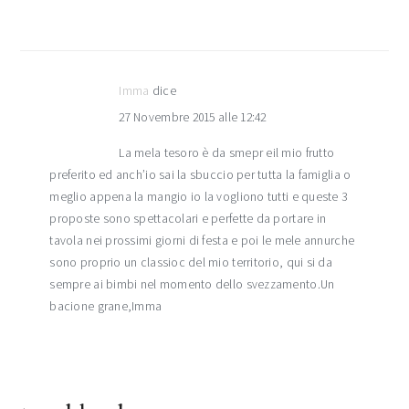
Imma
dice
27 Novembre 2015 alle 12:42
La mela tesoro è da smepr eil mio frutto
preferito ed anch’io sai la sbuccio per tutta la famiglia o
meglio appena la mangio io la vogliono tutti e queste 3
proposte sono spettacolari e perfette da portare in
tavola nei prossimi giorni di festa e poi le mele annurche
sono proprio un classioc del mio territorio, qui si da
sempre ai bimbi nel momento dello svezzamento.Un
bacione grane,Imma