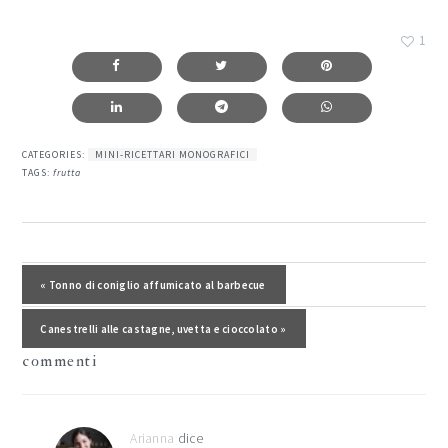
1
CATEGORIES:
MINI-RICETTARI MONOGRAFICI
TAGS:
frutta
interazioni
del
Post precedente:
« Tonno di coniglio affumicato al barbecue
lettore
Post successivo:
Canestrelli alle castagne, uvetta e cioccolato »
commenti
Arianna
dice