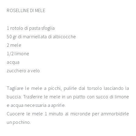
ROSELLINE DI MELE
1 rotolo di pasta sfoglia
50 gr di marmellata di albicocche
2 mele
1/2 limone
acqua
zucchero a velo
Tagliare le mele a picchi, pulirle dal torsolo lasciando la
buccia. Trasferire le mele in un piatto con succo di limone
e acqua necessaria a aprirle.
Cuocere le mele 1 minuto al micronde per ammorbidirle
un pochino.