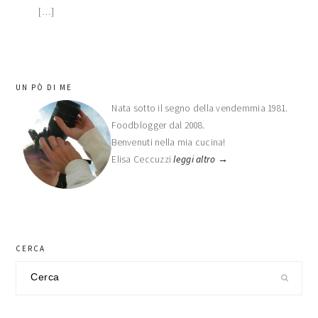
[…]
barra
UN PÒ DI ME
laterale
Nata sotto il segno della vendemmia 1981.
Foodblogger dal 2008.
primaria
Benvenuti nella mia cucina!
Elisa Ceccuzzi
leggi altro →
CERCA
Cerca
nel
sito