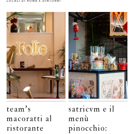
LOCALI DI ROMA E DINTORNI
team’s
satricvm e il
macoratti al
menù
ristorante
pinocchio: