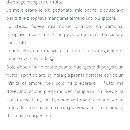
d’obbligo mangiare un frutto.
Le mele erano le più gettonate, mio padre le sbucciava
per tutti e bisognava mangiarne almeno uno o 2 spicchi.
Lo stesso faceva mia nonno quando, da bambina,
mangiavo a casa sua. Mi porgeva la mela già sbucciata a
fine pasto.
Io non volevo mai mangiare la frutta e facevo ogni tipo di
capriccio per evitarla 🙂
Solo dopo anni ho capito quanto quel gesto di porgere un
frutto in particolare, la mela già pronta portasse con se un
infinità di amore. Non solo mi preparavo il frutto ma
dovevano anche pregarmi per mangiarlo. Mi rivedo la
scena davanti agli occhi, come se fosse ora e quello che
noto adesso è una bambina un po’ viziata ma tanto amata,
dai nonni e dai genitori.