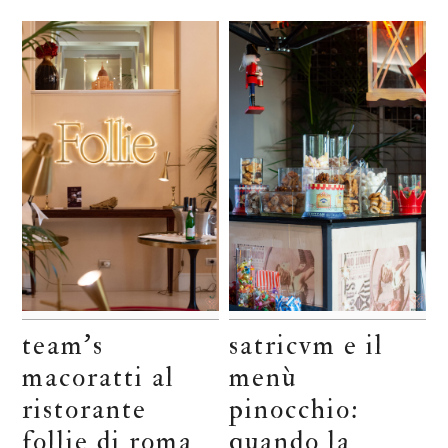
team’s
satricvm e il
macoratti al
menù
ristorante
pinocchio:
follie di roma
quando la