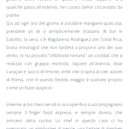
qualche passo all’esterno, nel curato dehor circondato da
piante.
Qui ad ogni ora del giorno è possibile mangiare qualcosa,
prendere un tè o semplicemente rilassarsi. Al bar In
Salotto, la sera, c’è Magdalena Rodriguez del Costa Rica,
brava mixologist che non tarderà a proporvi uno dei suoi
drinks. Io ho provato “ottobrata romana” un cocktail che si
realizza con grappa morbida, liquore all’arancia, blue
curaçao e succo di limone, drink che si ispira ai cieli azzurri
di Roma, che in questo freddo maggio è suonato proprio
come un buon auspicio.
Insieme ai bicchieri serviti in ora aperitivo si accompagnano
sempre 3 finger food espressi, e sempre diversi, che
arrivano dalla cucina. Lo chef in questo caso ci ha
preparato: un miniburger di pesce, una tartare di gamberi