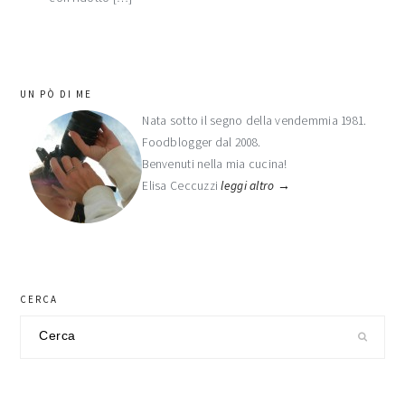
barra
UN PÒ DI ME
laterale
Nata sotto il segno della vendemmia 1981.
Foodblogger dal 2008.
primaria
Benvenuti nella mia cucina!
Elisa Ceccuzzi
leggi altro →
CERCA
Cerca
nel
sito