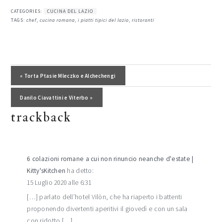
CATEGORIES:
CUCINA DEL LAZIO
TAGS:
chef
,
cucina romana
,
i piatti tipici del lazio
,
ristoranti
interazioni
del
Post precedente:
« Torta Ptasie Mleczko e Alchechengi
lettore
Post successivo:
Danilo Ciavattini e Viterbo »
trackback
6 colazioni romane a cui non rinuncio neanche d'estate |
Kitty'sKitchen
ha detto:
15 Luglio 2020 alle 6:31
[…] parlato dell’hotel Vilòn, che ha riaperto i battenti
proponendo divertenti aperitivi il giovedì e con un sala
con ridotto […]