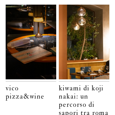
vico
kiwami di koji
pizza&wine
nakai: un
percorso di
sapori tra roma