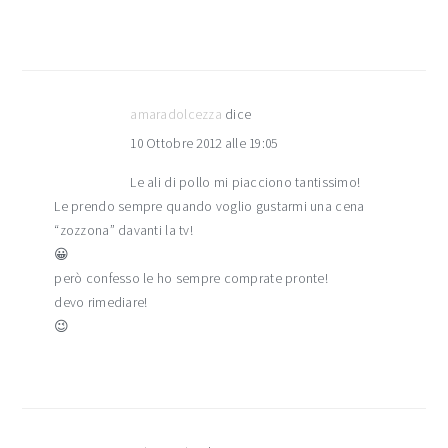
amaradolcezza
dice
10 Ottobre 2012 alle 19:05
Le ali di pollo mi piacciono tantissimo!
Le prendo sempre quando voglio gustarmi una cena
“zozzona” davanti la tv!
😀
però confesso le ho sempre comprate pronte!
devo rimediare!
😉