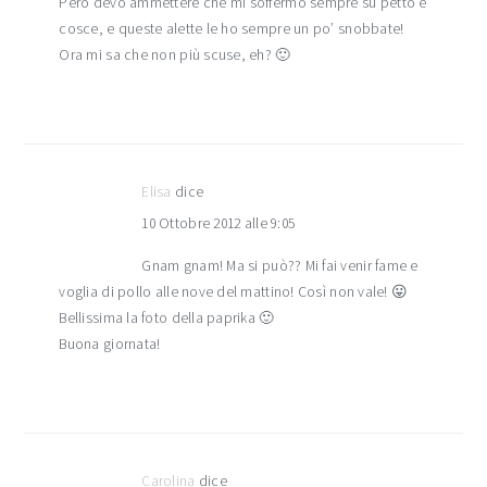
Però devo ammettere che mi soffermo sempre su petto e
cosce, e queste alette le ho sempre un po’ snobbate!
Ora mi sa che non più scuse, eh? 🙂
Elisa
dice
10 Ottobre 2012 alle 9:05
Gnam gnam! Ma si può?? Mi fai venir fame e
voglia di pollo alle nove del mattino! Così non vale! 😛
Bellissima la foto della paprika 🙂
Buona giornata!
Carolina
dice