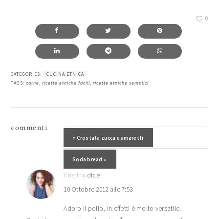
0
CATEGORIES:
CUCINA ETNICA
TAGS:
carne
,
ricette etniche facili
,
ricette etniche semplici
interazioni
commenti
del
Post precedente:
« Crostata zucca e amaretti
lettore
Post successivo:
Soda bread »
Cristina
dice
10 Ottobre 2012 alle 7:53
Adoro il pollo, in effetti è molto versatile.