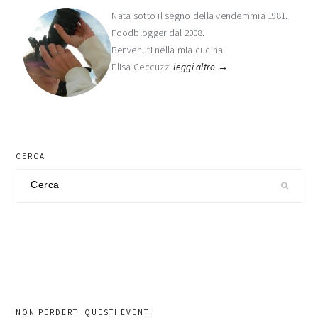
laterale
Nata sotto il segno della vendemmia 1981.
Foodblogger dal 2008.
primaria
Benvenuti nella mia cucina!
Elisa Ceccuzzi
leggi altro →
CERCA
Cerca
nel
sito
NON PERDERTI QUESTI EVENTI