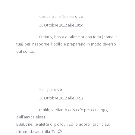
Cuoca tra le Nuvole
dice
10 Ottobre 2012 alle 10:54
Ottimo, basta qualche buona idea (come la
tua) per insaporire il pollo e prepararlo in modo diverso
dal solito.
vaniglia
dice
10 Ottobre 2012 alle 14:17
mhhh, vediamo cosa c’è per cena oggi
dall’amica elisa!
BBBUone, le alette di pollo… Ed io adoro i picnic sul
divano davanti alla TV! 😉