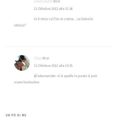
salamander
dice
11 Ottobre 2012 alle 11:34
io il miso ce l’ho in crema…va bene lo
stesso?
Elisa
dice
11 Ottobre 2012 alle 13:35
@salamander: si si quello in pasta si può
usare benissimo
barra
UN PÒ DI ME