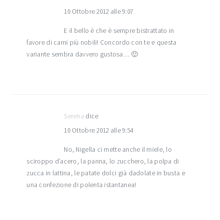
10 Ottobre 2012 alle 9:07
E il bello è che è sempre bistrattato in
favore di carni più nobili! Concordo con te e questa
variante sembra davvero gustosa… 🙂
Serena
dice
10 Ottobre 2012 alle 9:54
No, Nigella ci mette anche il miele, lo
sciroppo d’acero, la panna, lo zucchero, la polpa di
zucca in lattina, le patate dolci già dadolate in busta e
una confezione di polenta istantanea!