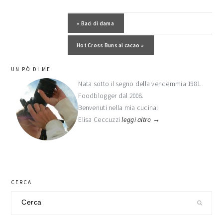
Post precedente:
« Baci di dama
Post successivo:
Hot Cross Buns al cacao »
barra
UN PÒ DI ME
laterale
Nata sotto il segno della vendemmia 1981.
Foodblogger dal 2008.
primaria
Benvenuti nella mia cucina!
Elisa Ceccuzzi
leggi altro →
CERCA
Cerca
nel
sito