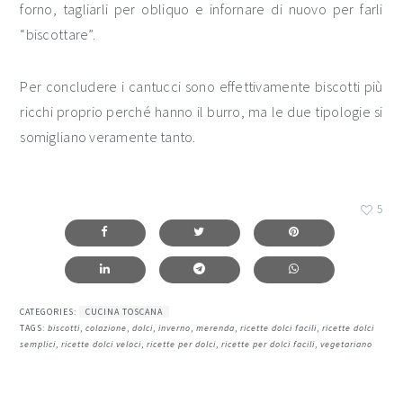
forno, tagliarli per obliquo e infornare di nuovo per farli
“biscottare”.
Per concludere i cantucci sono effettivamente biscotti più
ricchi proprio perché hanno il burro, ma le due tipologie si
somigliano veramente tanto.
5
CATEGORIES:
CUCINA TOSCANA
TAGS:
biscotti
,
colazione
,
dolci
,
inverno
,
merenda
,
ricette dolci facili
,
ricette dolci
semplici
,
ricette dolci veloci
,
ricette per dolci
,
ricette per dolci facili
,
vegetariano