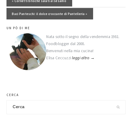
Post precedente:
« Cornetti brioche salati al sesamo
Post successivo:
Baci Panteschi: il dolce croccante di Pantelleria »
barra
UN PÒ DI ME
laterale
Nata sotto il segno della vendemmia 1981.
Foodblogger dal 2008.
primaria
Benvenuti nella mia cucina!
Elisa Ceccuzzi
leggi altro →
CERCA
Cerca
nel
sito