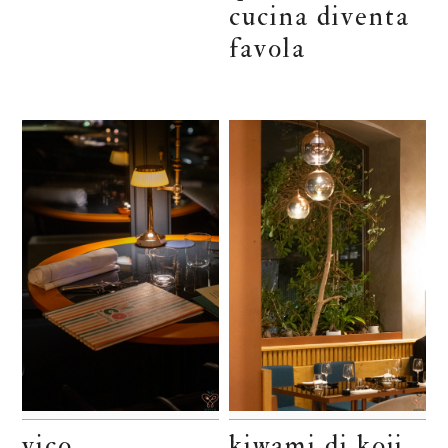
cucina diventa
favola
vico
kiwami di koji