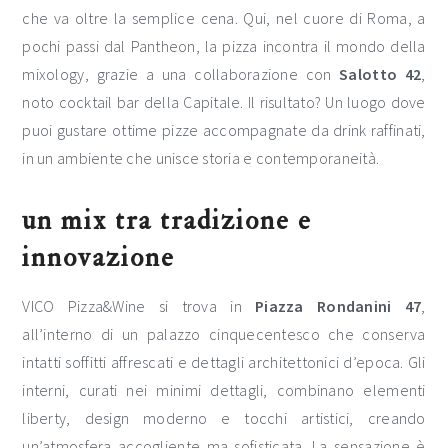
che va oltre la semplice cena. Qui, nel cuore di Roma, a
pochi passi dal Pantheon, la pizza incontra il mondo della
mixology, grazie a una collaborazione con
Salotto 42
,
noto cocktail bar della Capitale. Il risultato? Un luogo dove
puoi gustare ottime pizze accompagnate da drink raffinati,
in un ambiente che unisce storia e contemporaneità.
un mix tra tradizione e
innovazione
VICO Pizza&Wine si trova in
Piazza Rondanini 47
,
all’interno di un palazzo cinquecentesco che conserva
intatti soffitti affrescati e dettagli architettonici d’epoca. Gli
interni, curati nei minimi dettagli, combinano elementi
liberty, design moderno e tocchi artistici, creando
un’atmosfera accogliente ma sofisticata. La sensazione è