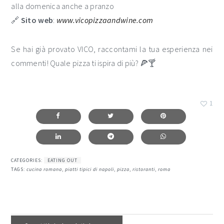
alla domenica anche a pranzo
🔗
Sito web
:
www.vicopizzaandwine.com
Se hai già provato VICO, raccontami la tua esperienza nei
commenti! Quale pizza ti ispira di più? 🍕🍸
1
CATEGORIES:
EATING OUT
TAGS:
cucina romana
,
piatti tipici di napoli
,
pizza
,
ristoranti
,
roma