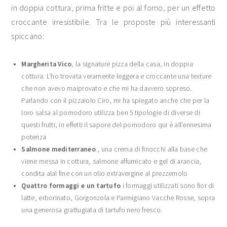
in doppia cottura, prima fritte e poi al forno, per un effetto
croccante irresistibile. Tra le proposte più interessanti
spiccano:
Margherita Vico
, la signature pizza della casa, in doppia
cottura. L’ho trovata veramente leggera e croccante una texture
che non avevo maiprovato e che mi ha davvero sopreso.
Parlando con il pizzaiolo Ciro, mi ha spiegato anche che per la
loro salsa al pomodoro utilizza ben 5 tipologie di diverse di
questi frutti, in effetti il sapore del pomodoro qui è all’ennesima
potenza
Salmone mediterraneo
, una crema di finocchi alla base che
viene messa in cottura, salmone affumicato e gel di arancia,
condita alal fine con un olio extravergine al prezzemolo
Quattro formaggi e un tartufo
i formaggi utilizzati sono fior di
latte, erborinato, Gorgonzola e Parmigiano Vacche Rosse, sopra
una generosa grattugiata di tartufo nero fresco.