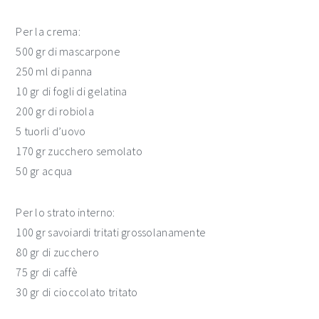
Per la crema:
500 gr di mascarpone
250 ml di panna
10 gr di fogli di gelatina
200 gr di robiola
5 tuorli d’uovo
170 gr zucchero semolato
50 gr acqua
Per lo strato interno:
100 gr savoiardi tritati grossolanamente
80 gr di zucchero
75 gr di caffè
30 gr di cioccolato tritato