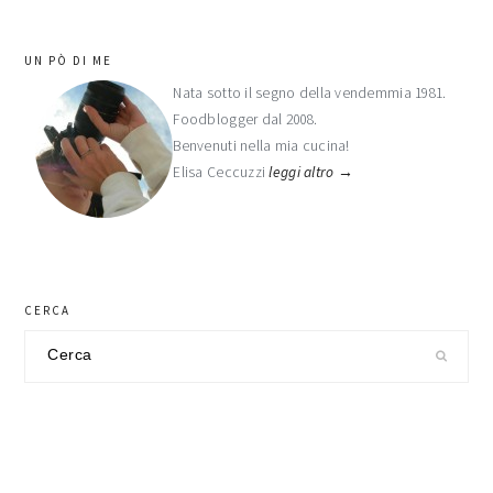
barra
UN PÒ DI ME
laterale
Nata sotto il segno della vendemmia 1981.
Foodblogger dal 2008.
primaria
Benvenuti nella mia cucina!
Elisa Ceccuzzi
leggi altro →
CERCA
Cerca
nel
sito