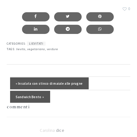
0
CATEGORIES:
LIEVITATI
TAGS:
lievito
,
vegetariano
,
verdure
interazioni
del
Post precedente:
« Insalata con stinco di maiale alle prugne
lettore
Post successivo:
Sandwich Bento »
commenti
Carolina
dice