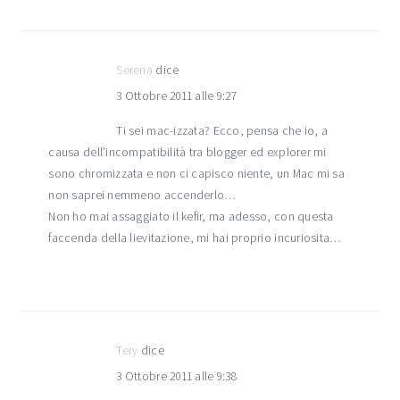
Serena
dice
3 Ottobre 2011 alle 9:27
Ti sei mac-izzata? Ecco, pensa che io, a
causa dell’incompatibilità tra blogger ed explorer mi
sono chromizzata e non ci capisco niente, un Mac mi sa
non saprei nemmeno accenderlo…
Non ho mai assaggiato il kefir, ma adesso, con questa
faccenda della lievitazione, mi hai proprio incuriosita…
Tery
dice
3 Ottobre 2011 alle 9:38