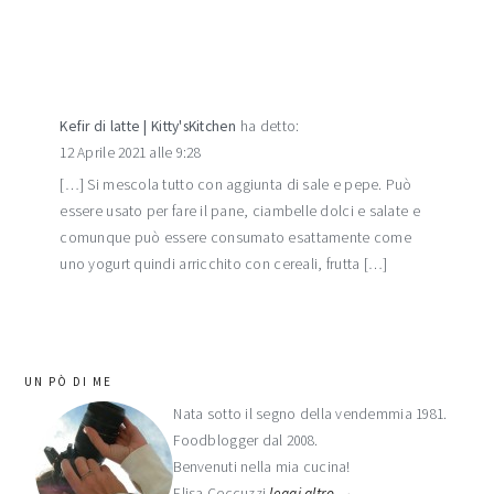
Kefir di latte | Kitty'sKitchen
ha detto:
12 Aprile 2021 alle 9:28
[…] Si mescola tutto con aggiunta di sale e pepe. Può
essere usato per fare il pane, ciambelle dolci e salate e
comunque può essere consumato esattamente come
uno yogurt quindi arricchito con cereali, frutta […]
barra
UN PÒ DI ME
laterale
Nata sotto il segno della vendemmia 1981.
Foodblogger dal 2008.
primaria
Benvenuti nella mia cucina!
Elisa Ceccuzzi
leggi altro →