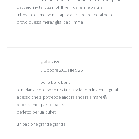
davvero invitantissimo!!!Il kefir dalle mie parti è
introvabile cmq se mi capita a tiro lo prendo al volo e
provo questa meraviglia!!baci,Imma
giulia
dice
3 Ottobre 2011 alle 9:26
bene bene bene!
le melanzane io sono restìa a lasciarle in inverno figurati
adesso che si potrebbe ancora andare a mare 😀
buonissimo questo pane!
perfetto per un buffet
un bacione grande grande