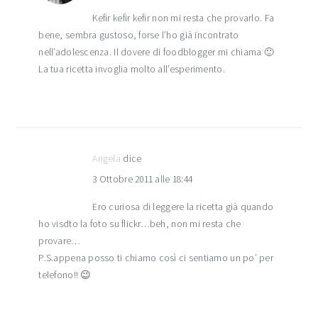
Kefir kefir kefir non mi resta che provarlo. Fa
bene, sembra gustoso, forse l’ho già incontrato
nell’adolescenza. Il dovere di foodblogger mi chiama 🙂
La tua ricetta invoglia molto all’esperimento.
Angela
dice
3 Ottobre 2011 alle 18:44
Ero curiosa di leggere la ricetta già quando
ho visdto la foto su flickr…beh, non mi resta che
provare…
P.S.appena posso ti chiamo così ci sentiamo un po’ per
telefono!! 😉