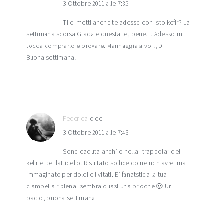
3 Ottobre 2011 alle 7:35
Ti ci metti anche te adesso con ‘sto kefir? La
settimana scorsa Giada e questa te, bene… Adesso mi
tocca comprarlo e provare. Mannaggia a voi! ;D
Buona settimana!
Federica
dice
3 Ottobre 2011 alle 7:43
Sono caduta anch’io nella “trappola” del
kefir e del latticello! Risultato soffice come non avrei mai
immaginato per dolci e livitati. E’ fanatstica la tua
ciambella ripiena, sembra quasi una brioche 🙂 Un
bacio, buona settimana