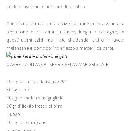
acido e lascia un pane morbido e soffice.
Complici le temperature estive non mi è ancora venuta la
tentazione di buttarmi su zucca, funghi e castagne, io
questi ultimi caldi me li sto sfruttando tutti e in tavola
melanzane e pomodori non riesco a metterli da parte.
CIAMBELLA DI PANE AL KEFIR E MELANZANE GRIGLIATE
650 gr di farina al farro tipo “0”
300 gr di kefir
300 gr di melanzane grigliate
10 gr di lievito fresco di birra
1 uovo
100 gr di parmigiano
origano fresco