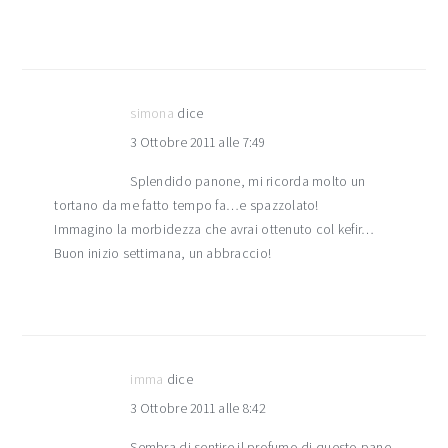
simona
dice
3 Ottobre 2011 alle 7:49
Splendido panone, mi ricorda molto un
tortano da me fatto tempo fa…e spazzolato!
Immagino la morbidezza che avrai ottenuto col kefir…
Buon inizio settimana, un abbraccio!
imma
dice
3 Ottobre 2011 alle 8:42
Sembra di sentire il profumo di questo pane