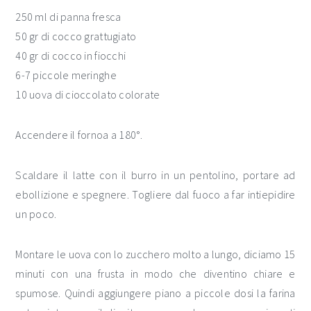
250 ml di panna fresca
50 gr di cocco grattugiato
40 gr di cocco in fiocchi
6-7 piccole meringhe
10 uova di cioccolato colorate
Accendere il fornoa a 180°.
Scaldare il latte con il burro in un pentolino, portare ad
ebollizione e spegnere. Togliere dal fuoco a far intiepidire
un poco.
Montare le uova con lo zucchero molto a lungo, diciamo 15
minuti con una frusta in modo che diventino chiare e
spumose. Quindi aggiungere piano a piccole dosi la farina