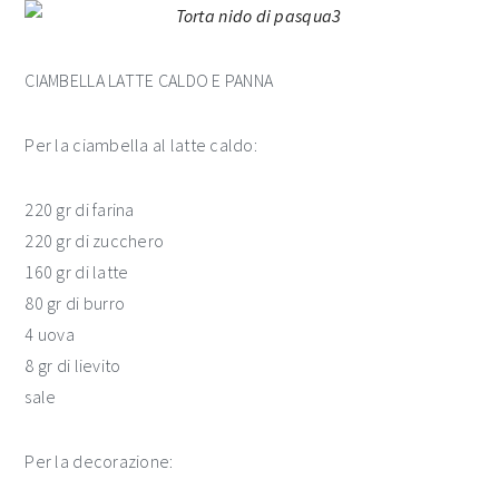
CIAMBELLA LATTE CALDO E PANNA
Per la ciambella al latte caldo:
220 gr di farina
220 gr di zucchero
160 gr di latte
80 gr di burro
4 uova
8 gr di lievito
sale
Per la decorazione: