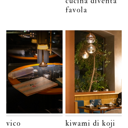
cucina diventa
favola
vico
kiwami di koji