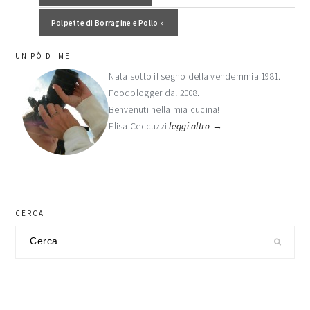
Post successivo:
Polpette di Borragine e Pollo »
barra
UN PÒ DI ME
laterale
Nata sotto il segno della vendemmia 1981.
Foodblogger dal 2008.
primaria
Benvenuti nella mia cucina!
Elisa Ceccuzzi
leggi altro →
CERCA
Cerca
nel
sito