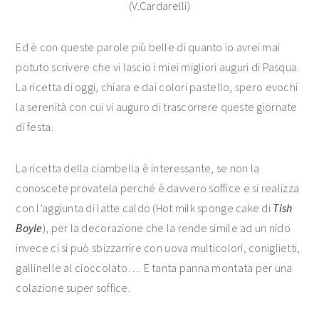
(V.Cardarelli)
Ed è con queste parole più belle di quanto io avrei mai
potuto scrivere che vi lascio i miei migliori auguri di Pasqua.
La ricetta di oggi, chiara e dai colori pastello, spero evochi
la serenità con cui vi auguro di trascorrere queste giornate
di festa.
La ricetta della ciambella è interessante, se non la
conoscete provatela perché è davvero soffice e si realizza
con l’aggiunta di latte caldo (Hot milk sponge cake di
Tish
Boyle
), per la decorazione che la rende simile ad un nido
invece ci si può sbizzarrire con uova multicolori, coniglietti,
gallinelle al cioccolato…. E tanta panna montata per una
colazione super soffice.