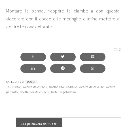
Montare la panna, ricoprire la ciambella con questa,
decorare con il cocco e le meringhe e infine mettere al
centro le uova colorate.
2
CATEGORIES:
DOLCI
TAGS:
dolci
,
ricette dolci facili
,
ricette dolci semplici
,
ricette dolci veloci
,
ricette
per dolci
,
ricette per dolci facili
,
torte
,
vegetariano
Post precedente:
« La primavera dell’Oste