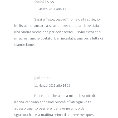
Onde99
dice
11 Marzo 2011 alle 13:03
Sarai a Taste, tesoro? Ironia della sorte, io
ho fissato di andare a sciare… peccato, sarebbe stata
una buona occasione per conoscerci… sono certa che
mi avresti anche portato, ben incartata, una bella fetta di
ciambellone!!!
giulia
dice
11 Marzo 2011 alle 14:02
Pulce… anche a casa mia ui biscotti di
nonna venivano snobbati perchè rifilati ogni volta..
adesso quanto pagherei per averne un pò da
sgranocchiare la mattina prima di correre per questa