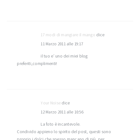
17 modi di mangiare il mango
dice
11 Marzo 2011 alle 19:17
il tuo e’ uno dei miei blog
preferiti,complimenti!
Your Noise
dice
12 Marzo 2011 alle 10:56
La foto è incantevole.
Condivido appieno lo spirito del post, questi sono
proprio i dolci che spesso mancano di più, per