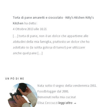
Torta di pane amaretti e cioccolato · Kitty's Kitchen Kitty's
Kitchen
ha detto:
4 Ottobre 2013 alle 16:21
[…] torta di pane, non è un dolce che appartiene alle
abitudini della mia famiglia, piuttosto un dolce che ho
adottato io (la solita golosa di turno!) per utilizzare
anche quel pane […]
barra
UN PÒ DI ME
laterale
Nata sotto il segno della vendemmia 1981.
Foodblogger dal 2008.
primaria
Benvenuti nella mia cucina!
Elisa Ceccuzzi
leggi altro →