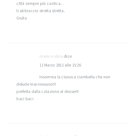
città sempre più caotica…
ti abbraccio stretta stretta..
Giulia
manu e silvia
dice
11 Marzo 2011 alle 15:26
Insomma la classica ciambella che non
delude mai nessuno!!!
perfetta dalla colazione al dessert!
baci baci