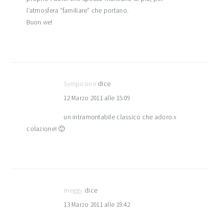
l’atmosfera “familiare” che portano.
Buon we!
Symposion
dice
12 Marzo 2011 alle 15:09
un intramontabile classico che adoro x
colazione! 🙂
meggy
dice
13 Marzo 2011 alle 19:42