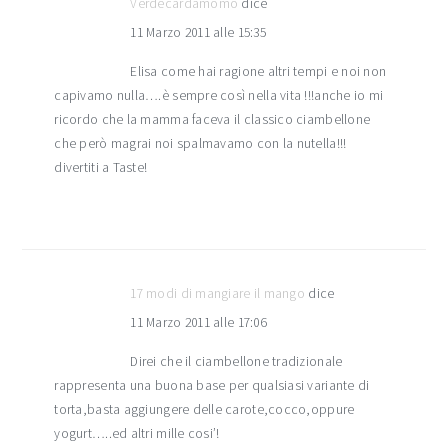
Verdecardamomo
dice
11 Marzo 2011 alle 15:35
Elisa come hai ragione altri tempi e noi non
capivamo nulla….è sempre così nella vita !!!anche io mi
ricordo che la mamma faceva il classico ciambellone
che però magrai noi spalmavamo con la nutella!!!
divertiti a Taste!
17 modi di mangiare il mango
dice
11 Marzo 2011 alle 17:06
Direi che il ciambellone tradizionale
rappresenta una buona base per qualsiasi variante di
torta,basta aggiungere delle carote,cocco,oppure
yogurt…..ed altri mille cosi’!