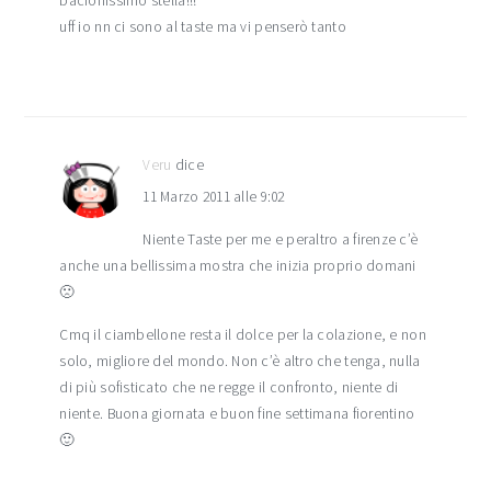
bacionissimo stella!!!
uff io nn ci sono al taste ma vi penserò tanto
Veru
dice
11 Marzo 2011 alle 9:02
Niente Taste per me e peraltro a firenze c’è
anche una bellissima mostra che inizia proprio domani
🙁
Cmq il ciambellone resta il dolce per la colazione, e non
solo, migliore del mondo. Non c’è altro che tenga, nulla
di più sofisticato che ne regge il confronto, niente di
niente. Buona giornata e buon fine settimana fiorentino
🙂