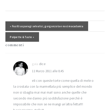
interazioni
del
Post precedente:
« Fusilli asparagi selvatici, gorgonzola e noci macadamia
lettore
Post successivo:
Polpette & Taste »
commenti
gaia
dice
11 Marzo 2011 alle 8:45
eli con queste torte come quella di mele o
la crostata con la marmellata più semplice del mondo
non si sbaglia mai mai mai! sono anche quelle che
secondo me danno più soddisfazione perchè è
impossibile che non se ne mangi un’altra fetta!!!!