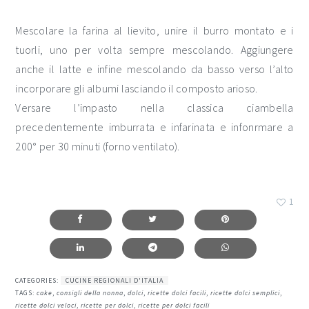
Mescolare la farina al lievito, unire il burro montato e i
tuorli, uno per volta sempre mescolando. Aggiungere
anche il latte e infine mescolando da basso verso l’alto
incorporare gli albumi lasciando il composto arioso.
Versare l’impasto nella classica ciambella
precedentemente imburrata e infarinata e infonrmare a
200° per 30 minuti (forno ventilato).
1
CATEGORIES:
CUCINE REGIONALI D'ITALIA
TAGS:
cake
,
consigli della nonna
,
dolci
,
ricette dolci facili
,
ricette dolci semplici
,
ricette dolci veloci
,
ricette per dolci
,
ricette per dolci facili