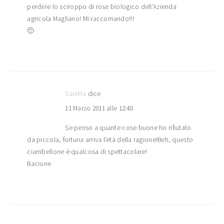
perdere lo sciroppo di rose biologico dell’Azienda
agricola Magliano! Mi raccomando!!!
🙂
Saretta
dice
11 Marzo 2011 alle 12:48
Se penso a quante cose buone ho rifiutato
da piccola, fortuna arriva l’età della ragione!Beh, questo
ciambellone è qualcosa di spettacolare!
Bacione