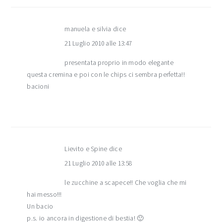
manuela e silvia
dice
21 Luglio 2010 alle 13:47
presentata proprio in modo elegante
questa cremina e poi con le chips ci sembra perfetta!!
bacioni
Lievito e Spine
dice
21 Luglio 2010 alle 13:58
le zucchine a scapece!! Che voglia che mi
hai messo!!!
Un bacio
p.s. io ancora in digestione di bestia! 🙂