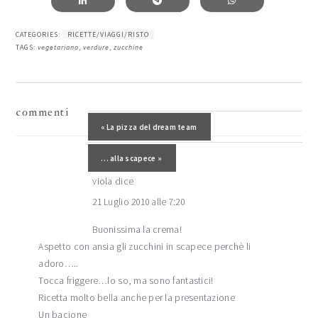
CATEGORIES:
RICETTE/VIAGGI/RISTO
TAGS:
vegetariano
,
verdure
,
zucchine
interazioni
commenti
del
Post precedente:
« La pizza del dream team
lettore
Post successivo:
… alla scapece »
viola
dice
21 Luglio 2010 alle 7:20
Buonissima la crema!
Aspetto con ansia gli zucchini in scapece perchè li
adoro…..
Tocca friggere…lo so, ma sono fantastici!
Ricetta molto bella anche per la presentazione
Un bacione