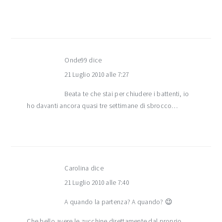
Onde99
dice
21 Luglio 2010 alle 7:27
Beata te che stai per chiudere i battenti, io
ho davanti ancora quasi tre settimane di sbrocco…
Carolina
dice
21 Luglio 2010 alle 7:40
A quando la partenza? A quando? 😉
Che bello avere le zucchine direttamente dal proprio