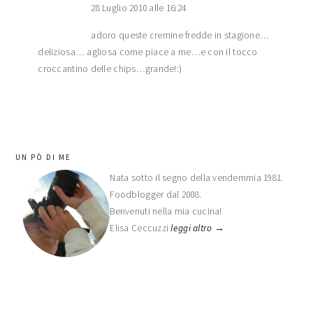
28 Luglio 2010 alle 16:24
adoro queste cremine fredde in stagione…
deliziosa… agliosa come piace a me…e con il tocco
croccantino delle chips…grande!:)
barra
UN PÒ DI ME
laterale
Nata sotto il segno della vendemmia 1981.
Foodblogger dal 2008.
primaria
Benvenuti nella mia cucina!
Elisa Ceccuzzi
leggi altro →