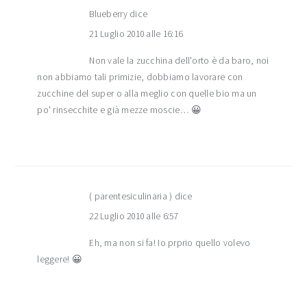
Blueberry
dice
21 Luglio 2010 alle 16:16
Non vale la zucchina dell'orto è da baro, noi
non abbiamo tali primizie, dobbiamo lavorare con
zucchine del super o alla meglio con quelle bio ma un
po' rinsecchite e già mezze moscie… 😀
( parentesiculinaria )
dice
22 Luglio 2010 alle 6:57
Eh, ma non si fa! Io prprio quello volevo
leggere! 😀