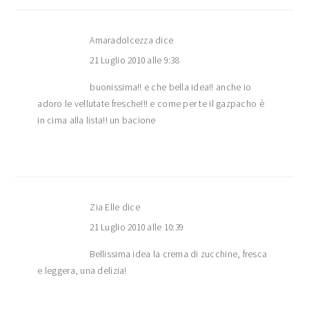
Amaradolcezza
dice
21 Luglio 2010 alle 9:38
buonissima!! e che bella idea!! anche io
adoro le vellutate fresche!!! e come per te il gazpacho è
in cima alla lista!! un bacione
Zia Elle
dice
21 Luglio 2010 alle 10:39
Bellissima idea la crema di zucchine, fresca
e leggera, una delizia!