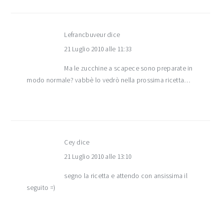
Lefrancbuveur
dice
21 Luglio 2010 alle 11:33
Ma le zucchine a scapece sono preparate in
modo normale? vabbè lo vedrò nella prossima ricetta…
Cey
dice
21 Luglio 2010 alle 13:10
segno la ricetta e attendo con ansissima il
seguito =)