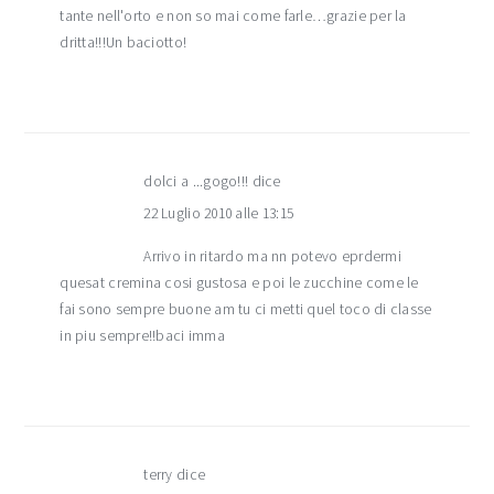
tante nell'orto e non so mai come farle…grazie per la
dritta!!!Un baciotto!
dolci a ...gogo!!!
dice
22 Luglio 2010 alle 13:15
Arrivo in ritardo ma nn potevo eprdermi
quesat cremina cosi gustosa e poi le zucchine come le
fai sono sempre buone am tu ci metti quel toco di classe
in piu sempre!!baci imma
terry
dice