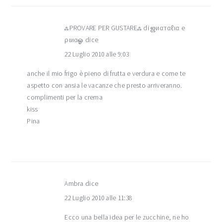
ஃPROVARE PER GUSTAREஃ di ஜиαтαℓια e
ριиαஓ
dice
22 Luglio 2010 alle 9:03
anche il mio frigo è pieno di frutta e verdura e come te
aspetto con ansia le vacanze che presto arriveranno.
complimenti per la crema
kiss
Pina
Ambra
dice
22 Luglio 2010 alle 11:38
Ecco una bella idea per le zucchine, ne ho