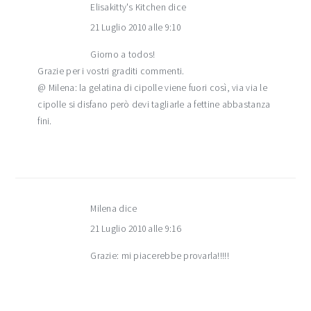
Elisakitty's Kitchen
dice
21 Luglio 2010 alle 9:10
Giorno a todos!
Grazie per i vostri graditi commenti.
@ Milena: la gelatina di cipolle viene fuori così, via via le
cipolle si disfano però devi tagliarle a fettine abbastanza
fini.
Milena
dice
21 Luglio 2010 alle 9:16
Grazie: mi piacerebbe provarla!!!!!