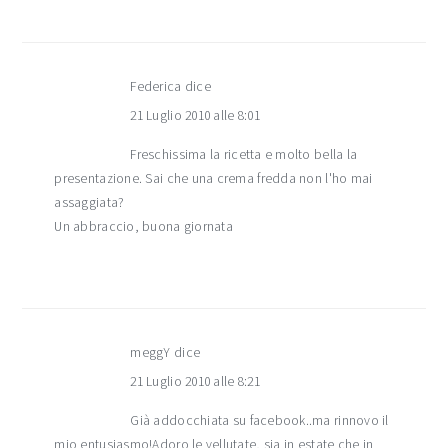
Federica
dice
21 Luglio 2010 alle 8:01
Freschissima la ricetta e molto bella la
presentazione. Sai che una crema fredda non l'ho mai
assaggiata?
Un abbraccio, buona giornata
meggY
dice
21 Luglio 2010 alle 8:21
Già addocchiata su facebook..ma rinnovo il
mio entusiasmo!Adoro le vellutate, sia in estate che in