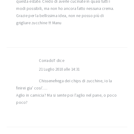
questa estate. Credo di averle cucinate in quasi tutti i
modi possibili, ma non ho ancora fatto nessuna crema.
Grazie per la bellissima idea, non ne posso più di
grigliare zucchine !!! Manu
CorradoT
dice
21 Luglio 2010 alle 14:31
Chissenefrega dei chips di zucchine, io la
finirei gia' cosi'….
Aglio in camicia? Ma si sente poi l'aglio nel pane, o poco
poco?