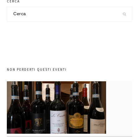
CERCA
Cerca
nel
sito
NON PERDERTI QUESTI EVENTI