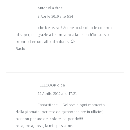
Antonella
dice
9 Aprile 2010 alle 6:24
che bellezza!!! Anche io di solito le compro
al super, ma grazie a te, proverò a farle anch'io…devo
proprio fare un salto al naturasì 😉
Bacio!
FEELCOOK
dice
11 Aprile 2010 alle 17:21
Fantastiche!!!! Golose in ogni momento
della giornata, perfette da sgranocchiare in ufficio:)
per non parlare del colore: stupendo!!!!
rosa, rosa, rosa, la mia passione.