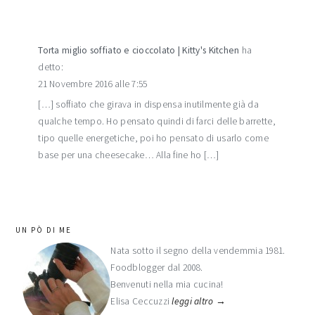
Torta miglio soffiato e cioccolato | Kitty's Kitchen
ha
detto:
21 Novembre 2016 alle 7:55
[…] soffiato che girava in dispensa inutilmente già da
qualche tempo. Ho pensato quindi di farci delle barrette,
tipo quelle energetiche, poi ho pensato di usarlo come
base per una cheesecake… Alla fine ho […]
barra
UN PÒ DI ME
laterale
Nata sotto il segno della vendemmia 1981.
Foodblogger dal 2008.
primaria
Benvenuti nella mia cucina!
Elisa Ceccuzzi
leggi altro →