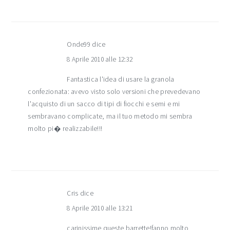
Onde99
dice
8 Aprile 2010 alle 12:32
Fantastica l'idea di usare la granola
confezionata: avevo visto solo versioni che prevedevano
l'acquisto di un sacco di tipi di fiocchi e semi e mi
sembravano complicate, ma il tuo metodo mi sembra
molto pi� realizzabile!!!
Cris
dice
8 Aprile 2010 alle 13:21
carinissime queste barrette!fanno molto