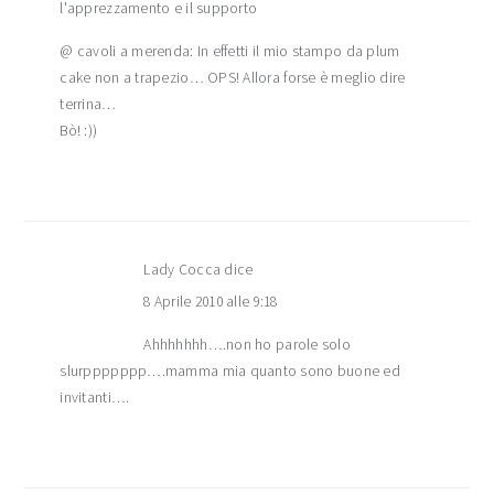
l'apprezzamento e il supporto
@ cavoli a merenda: In effetti il mio stampo da plum
cake non a trapezio… OPS! Allora forse è meglio dire
terrina…
Bò! :))
Lady Cocca
dice
8 Aprile 2010 alle 9:18
Ahhhhhhh….non ho parole solo
slurppppppp….mamma mia quanto sono buone ed
invitanti….