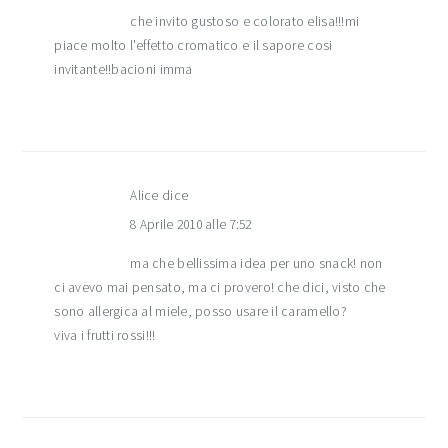
che invito gustoso e colorato elisa!!!mi
piace molto l'effetto cromatico e il sapore cosi
invitante!!bacioni imma
Alice
dice
8 Aprile 2010 alle 7:52
ma che bellissima idea per uno snack! non
ci avevo mai pensato, ma ci provero! che dici, visto che
sono allergica al miele, posso usare il caramello?
viva i frutti rossi!!!