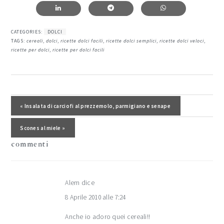
CATEGORIES:
DOLCI
TAGS:
cereali
,
dolci
,
ricette dolci facili
,
ricette dolci semplici
,
ricette dolci veloci
,
ricette per dolci
,
ricette per dolci facili
interazioni
del
Post precedente:
« Insalata di carciofi al prezzemolo, parmigiano e senape
lettore
Post successivo:
Scones al miele »
commenti
Alem
dice
8 Aprile 2010 alle 7:24
Anche io adoro quei cereali!!