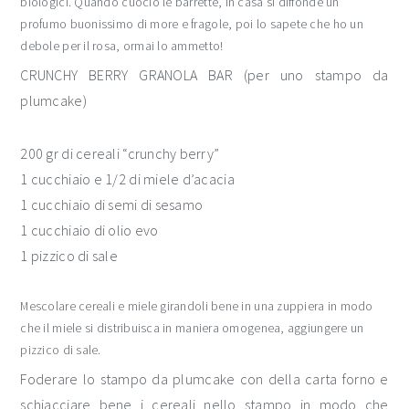
biologici. Quando cuocio le barrette, in casa si diffonde un
profumo buonissimo di more e fragole, poi lo sapete che ho un
debole per il rosa, ormai lo ammetto!
CRUNCHY BERRY GRANOLA BAR (per uno stampo da
plumcake)
200 gr di cereali “crunchy berry”
1 cucchiaio e 1/2 di miele d’acacia
1 cucchiaio di semi di sesamo
1 cucchiaio di olio evo
1 pizzico di sale
Mescolare cereali e miele girandoli bene in una zuppiera in modo
che il miele si distribuisca in maniera omogenea, aggiungere un
pizzico di sale.
Foderare lo stampo da plumcake con della carta forno e
schiacciare bene i cereali nello stampo in modo che