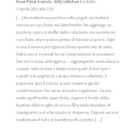
Rose Petal Granola · Kitty's Kitchen
ha detto:
5 Aprile 2013 alle 7:53
[…] Ne metterò un pochina nella yogurt, ne metterò
ancora un cucchiaio nel latte freddo. Ne aggiungo un
pochina sopra ai muffin della colazione, me ne rubo un
cucchiaio dopo pranzo prima di tornare a lavoro. Ogni
scusa è buona per sgranocchiare questo mix di semi,
frutta secca e cereali la cui composizione la possiamo
fare noi in base all’esigenza… Aggiungendo semi oleosi o
cereali, semi tostati e tritati come quelli di lino (per i
capelli e le unghie) la canapa (rinnovo cellulare), il
papavero (per il calcio) si può creare la giusta
combinazione che serve al nostro organismo. Se poi,
avete quell’uvetta quasi finita, oppure il fondo della
bustina delle scaglie di cocco 🙂 potete decidere di
impegnarle così e far spazio in dispensa. Oppure ancora
trasformare il tutto in barrette prêt-à-porter. […]