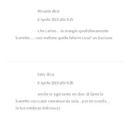
Micaela
dice
8 Aprile 2010 alle 9:25
che carine… io mangio quotidianamente
barrette…. vuoi mettere quelle fatte in casa? un bacione
terry
dice
8 Aprile 2010 alle 9:28
anche io ogni tanto mi dioc di farmi le
barrette croccanti cerealose da sola…poi mi scordo…
le tue sembran delicious:)