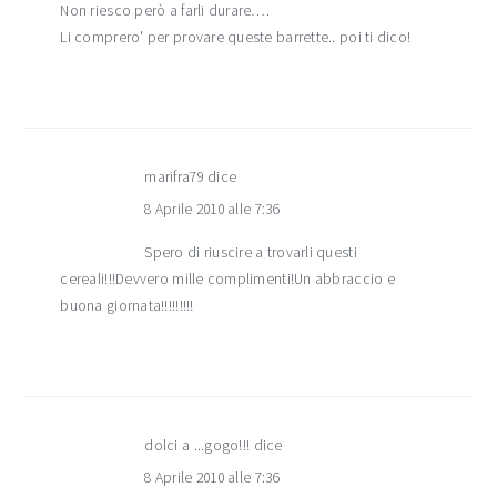
Non riesco però a farli durare….
Li comprero' per provare queste barrette.. poi ti dico!
marifra79
dice
8 Aprile 2010 alle 7:36
Spero di riuscire a trovarli questi
cereali!!!Devvero mille complimenti!Un abbraccio e
buona giornata!!!!!!!!!
dolci a ...gogo!!!
dice
8 Aprile 2010 alle 7:36