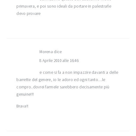
primavera, e poi sono ideali da portare in palestra!le
devo provare
Morena
dice
8 Aprile 2010 alle 16:46
e come si fa a non impazzire davanti a delle
barrette del genere, io le adoro ed ogni tanto…le
compro..dovrei farmele sarebbero decisamente più
genuine!!!
Brava!!