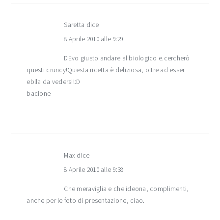
Saretta
dice
8 Aprile 2010 alle 9:29
DEvo giusto andare al biologico e.cercherò
questi cruncy!Questa ricetta è deliziosa, oltre ad esser
eblla da vedersi!:D
bacione
Max
dice
8 Aprile 2010 alle 9:38
Che meraviglia e che ideona, complimenti,
anche per le foto di presentazione, ciao.