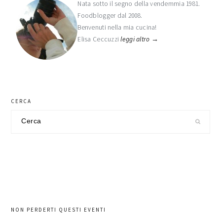
laterale
Nata sotto il segno della vendemmia 1981.
Foodblogger dal 2008.
primaria
Benvenuti nella mia cucina!
Elisa Ceccuzzi
leggi altro →
CERCA
Cerca
nel
sito
NON PERDERTI QUESTI EVENTI