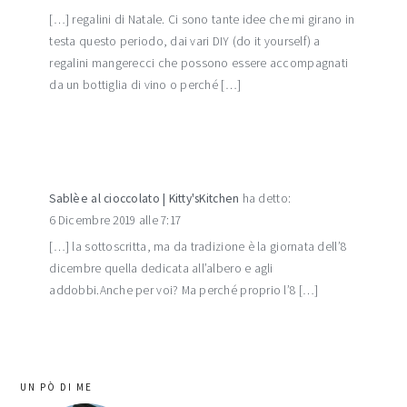
[…] regalini di Natale. Ci sono tante idee che mi girano in
testa questo periodo, dai vari DIY (do it yourself) a
regalini mangerecci che possono essere accompagnati
da un bottiglia di vino o perché […]
Sablèe al cioccolato | Kitty'sKitchen
ha detto:
6 Dicembre 2019 alle 7:17
[…] la sottoscritta, ma da tradizione è la giornata dell’8
dicembre quella dedicata all’albero e agli
addobbi.Anche per voi? Ma perché proprio l’8 […]
barra
UN PÒ DI ME