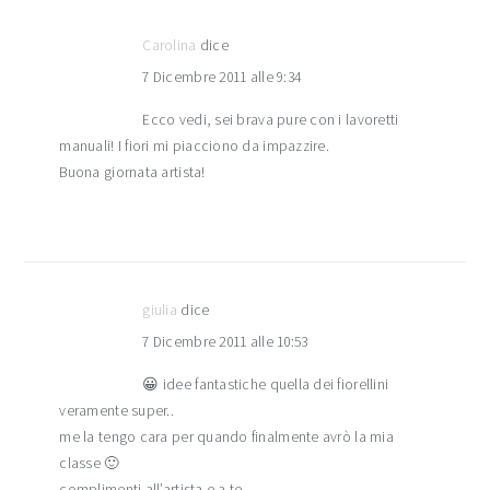
Carolina
dice
7 Dicembre 2011 alle 9:34
Ecco vedi, sei brava pure con i lavoretti
manuali! I fiori mi piacciono da impazzire.
Buona giornata artista!
giulia
dice
7 Dicembre 2011 alle 10:53
😀 idee fantastiche quella dei fiorellini
veramente super..
me la tengo cara per quando finalmente avrò la mia
classe 🙂
complimenti all’artista e a te