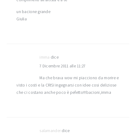
un bacione grande
Giulia
imma
dice
7 Dicembre 2011 alle 11:27
Ma che brava wow mi piacciono da morire e
visto i costi e la CRISI ingegnarsi con idee cosi deliziose
che ci costano anche poco è pefetto!!!bacioni,imma
salamander
dice