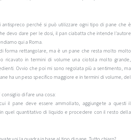
 antispreco perché si può utilizzare ogni tipo di pane che è
e devo dare per le dosi, il pan ciabatta che intende l’autore
tendiamo qui a Roma.
o di forma rettangolare, ma è un pane che resta molto molto
o ricavato in termini di volume una ciotola molto grande,
redienti. Ovvio che poi mi sono regolata più a sentimento, ma
pane ha un peso specifico maggiore e in termini di volume, del
 consiglio di fare una cosa:
n cui il pane deve essere ammollato, aggiungete a questi il
in quel quantitativo di liquido e procedere con il resto della
ovate voi la quadra in base al tipo di pane. Tutto chiaro?