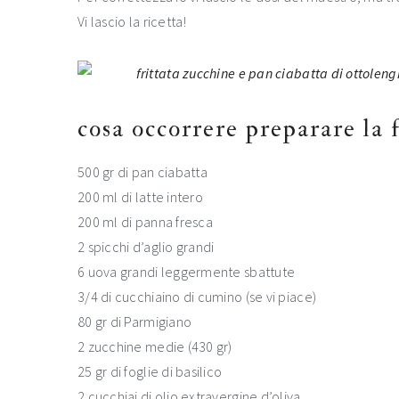
Vi lascio la ricetta!
cosa occorrere preparare la f
500 gr di pan ciabatta
200 ml di latte intero
200 ml di panna fresca
2 spicchi d’aglio grandi
6 uova grandi leggermente sbattute
3/4 di cucchiaino di cumino (se vi piace)
80 gr di Parmigiano
2 zucchine medie (430 gr)
25 gr di foglie di basilico
2 cucchiai di olio extravergine d’oliva