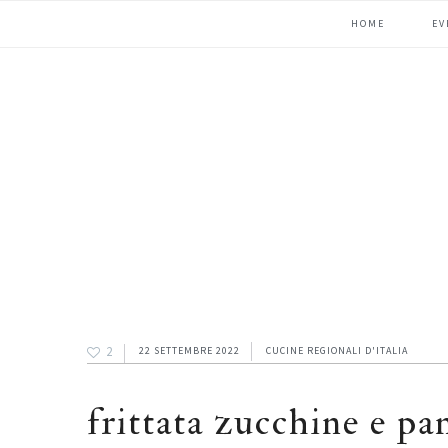
Passa
Passa
Passa
HOME
EV
alla
al
alla
navigazione
contenuto
barra
primaria
principale
laterale
primaria
2
22 SETTEMBRE 2022
CUCINE REGIONALI D'ITALIA
frittata zucchine e pa