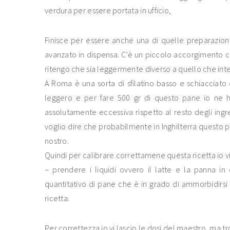
verdura per essere portata in ufficio,
Finisce per essere anche una di quelle preparazioni
avanzato in dispensa. C’è un piccolo accorgimento ch
ritengo che sia leggermente diverso a quello che in
A Roma è una sorta di sfilatino basso e schiacciat
leggero e per fare 500 gr di questo pane io ne h
assolutamente eccessiva rispetto al resto degli ing
voglio dire che probabilmente in Inghilterra questo 
nostro.
Quindi per calibrare correttamene questa ricetta io vi
– prendere i liquidi ovvero il latte e la panna i
quantitativo di pane che è in grado di ammorbidirsi 
ricetta.
Per correttezza io vi lascio le dosi del maestro, ma tr