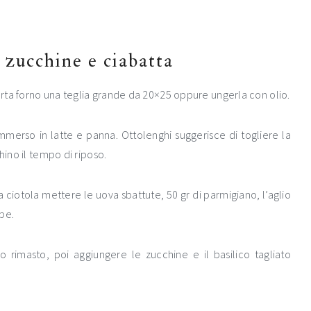
i zucchine e ciabatta
carta forno una teglia grande da 20×25 oppure ungerla con olio.
immerso in latte e panna. Ottolenghi suggerisce di togliere la
hino il tempo di riposo.
na ciotola mettere le uova sbattute, 50 gr di parmigiano, l’aglio
epe.
o rimasto, poi aggiungere le zucchine e il basilico tagliato