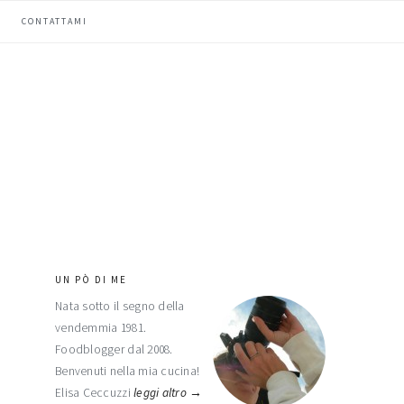
CONTATTAMI
UN PÒ DI ME
barra
Nata sotto il segno della
laterale
vendemmia 1981.
primaria
Foodblogger dal 2008.
Benvenuti nella mia cucina!
Elisa Ceccuzzi
leggi altro →