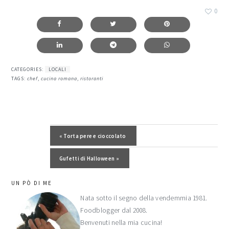
0
CATEGORIES:
LOCALI
TAGS:
chef
,
cucina romana
,
ristoranti
Post precedente:
« Torta pere e cioccolato
Post successivo:
Gufetti di Halloween »
barra
UN PÒ DI ME
laterale
Nata sotto il segno della vendemmia 1981.
Foodblogger dal 2008.
primaria
Benvenuti nella mia cucina!