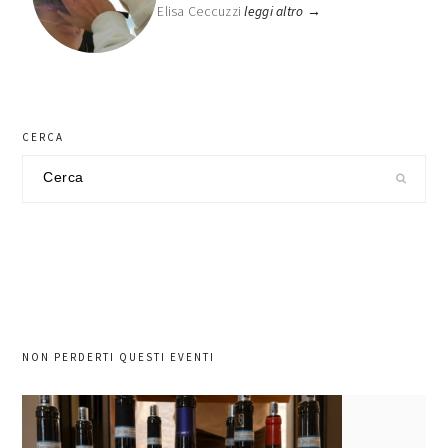
Elisa Ceccuzzi
leggi altro →
CERCA
Cerca
nel
sito
NON PERDERTI QUESTI EVENTI