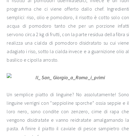
Il risotto ai pomodori duemilasedici, invece è un fuori
programma che ci viene offerto dallo chef. Ingredienti
semplici: riso, olio e pomodoro, il risotto è cotto solo con
acqua di pomodoro tanto che per un porzione infatti
servono circa 2 kg di frutti, con la parte residua della fibra si
realizza una cialda di pomodoro disidratato su cui viene
adagiato i riso, sotto la cialda invece e a guarnizione olio al
basilico e cipolla arrosto.
Un semplice piatto di linguine? No assolutamente! Sono
linguine verrigni con “seppioline sporche” ossia seppie e il
loro nero, sono condite con zenzero, cime di rapa che
vengono disidratate e vanno reidratate amalgamando la
pasta. A finire il piatto il caviale di pesce sampietro che