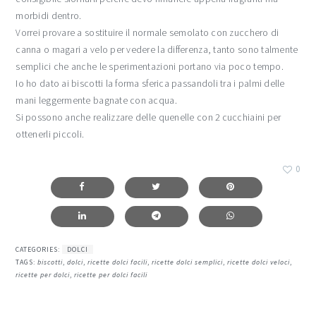
morbidi dentro.
Vorrei provare a sostituire il normale semolato con zucchero di
canna o magari a velo per vedere la differenza, tanto sono talmente
semplici che anche le sperimentazioni portano via poco tempo.
Io ho dato ai biscotti la forma sferica passandoli tra i palmi delle
mani leggermente bagnate con acqua.
Si possono anche realizzare delle quenelle con 2 cucchiaini per
ottenerli piccoli.
0
CATEGORIES:
DOLCI
TAGS:
biscotti
,
dolci
,
ricette dolci facili
,
ricette dolci semplici
,
ricette dolci veloci
,
ricette per dolci
,
ricette per dolci facili