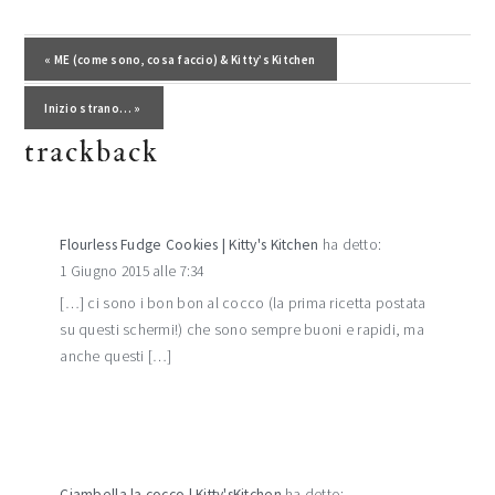
interazioni
del
Post precedente:
« ME (come sono, cosa faccio) & Kitty’s Kitchen
lettore
Post successivo:
Inizio strano… »
trackback
Flourless Fudge Cookies | Kitty's Kitchen
ha detto:
1 Giugno 2015 alle 7:34
[…] ci sono i bon bon al cocco (la prima ricetta postata
su questi schermi!) che sono sempre buoni e rapidi, ma
anche questi […]
Ciambella la cocco | Kitty'sKitchen
ha detto: