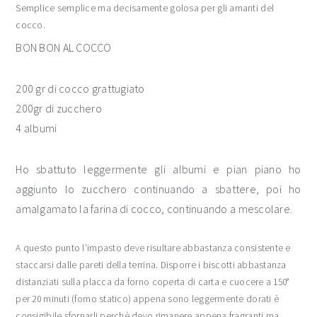
Semplice semplice ma decisamente golosa per gli amanti del
cocco.
BON BON AL COCCO
200 gr di cocco grattugiato
200gr di zucchero
4 albumi
Ho sbattuto leggermente gli albumi e pian piano ho
aggiunto lo zucchero continuando a sbattere, poi ho
amalgamato la farina di cocco, continuando a mescolare.
A questo punto l’impasto deve risultare abbastanza consistente e
staccarsi dalle pareti della terrina. Disporre i biscotti abbastanza
distanziati sulla placca da forno coperta di carta e cuocere a 150°
per 20 minuti (forno statico) appena sono leggermente dorati è
consigibile sfornarli perchè devo rimanere appena fragranti ma