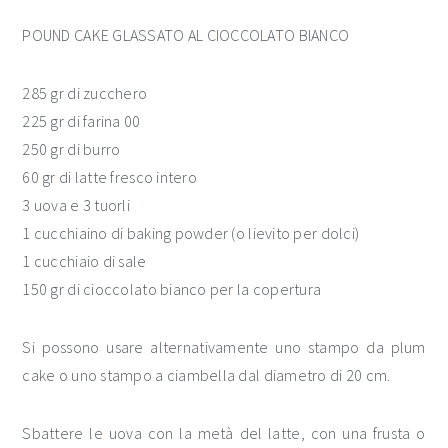
POUND CAKE GLASSATO AL CIOCCOLATO BIANCO
285 gr di zucchero
225 gr di farina 00
250 gr di burro
60 gr di latte fresco intero
3 uova e 3 tuorli
1 cucchiaino di baking powder (o lievito per dolci)
1 cucchiaio di sale
150 gr di cioccolato bianco per la copertura
Si possono usare alternativamente uno stampo da plum
cake o uno stampo a ciambella dal diametro di 20 cm.
Sbattere le uova con la metà del latte, con una frusta o