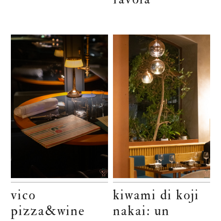
vico
kiwami di koji
pizza&wine
nakai: un