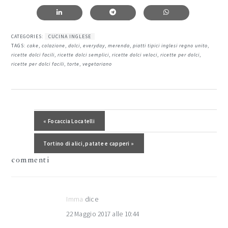
CATEGORIES:
CUCINA INGLESE
TAGS:
cake
,
colazione
,
dolci
,
everyday
,
merenda
,
piatti tipici inglesi regno unito
,
ricette dolci facili
,
ricette dolci semplici
,
ricette dolci veloci
,
ricette per dolci
,
ricette per dolci facili
,
torte
,
vegetariano
interazioni
del
Post precedente:
« Focaccia Locatelli
lettore
Post successivo:
Tortino di alici, patate e capperi »
commenti
Imma
dice
22 Maggio 2017 alle 10:44