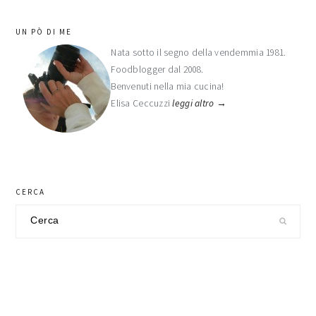
barra
UN PÒ DI ME
laterale
Nata sotto il segno della vendemmia 1981.
Foodblogger dal 2008.
primaria
Benvenuti nella mia cucina!
Elisa Ceccuzzi
leggi altro →
CERCA
Cerca
nel
sito