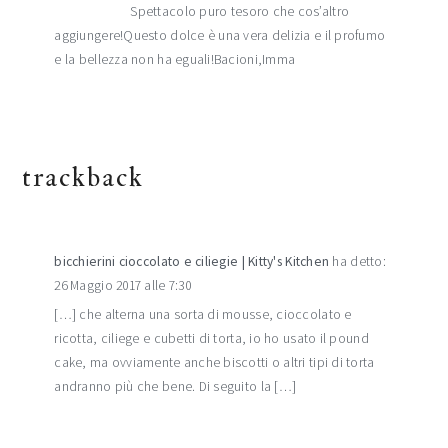
Spettacolo puro tesoro che cos’altro
aggiungere!Questo dolce è una vera delizia e il profumo
e la bellezza non ha eguali!Bacioni,Imma
trackback
bicchierini cioccolato e ciliegie | Kitty's Kitchen
ha detto:
26 Maggio 2017 alle 7:30
[…] che alterna una sorta di mousse, cioccolato e
ricotta, ciliege e cubetti di torta, io ho usato il pound
cake, ma ovviamente anche biscotti o altri tipi di torta
andranno più che bene. Di seguito la […]