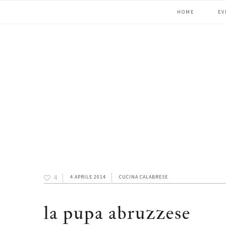
Passa
Passa
Passa
HOME
EV
alla
al
alla
navigazione
contenuto
barra
primaria
principale
laterale
primaria
4
4 APRILE 2014
CUCINA CALABRESE
la pupa abruzzese