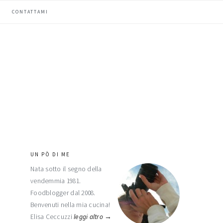
CONTATTAMI
UN PÒ DI ME
barra
Nata sotto il segno della
laterale
vendemmia 1981.
primaria
Foodblogger dal 2008.
Benvenuti nella mia cucina!
Elisa Ceccuzzi
leggi altro →