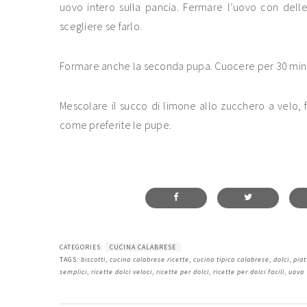
uovo intero sulla pancia. Fermare l’uovo con delle
scegliere se farlo.
Formare anche la seconda pupa. Cuocere per 30 minuti a
Mescolare il succo di limone allo zucchero a velo,
come preferite le pupe.
CATEGORIES:
CUCINA CALABRESE
TAGS:
biscotti
,
cucina calabrese ricette
,
cucina tipica calabrese
,
dolci
,
piat
semplici
,
ricette dolci veloci
,
ricette per dolci
,
ricette per dolci facili
,
uova