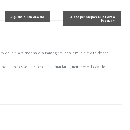
Post precedente:
« Quiche di ramoraccio
Post successivo:
3 idee per preparare le uova a
Pasqua »
ato della tua bisnonna e la immagino, così simile a molte donne
 pupa, ti confesso che io non l’ho mai fatta, nemmeno il cavallo..