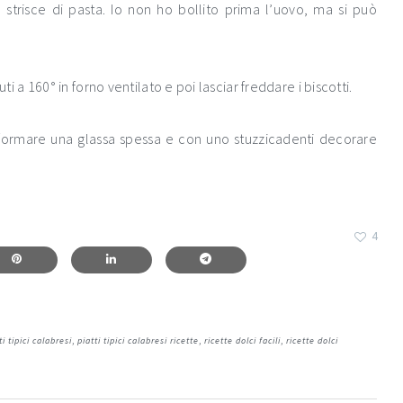
 strisce di pasta. Io non ho bollito prima l’uovo, ma si può
 160° in forno ventilato e poi lasciar freddare i biscotti.
 formare una glassa spessa e con uno stuzzicadenti decorare
4
ti tipici calabresi
,
piatti tipici calabresi ricette
,
ricette dolci facili
,
ricette dolci