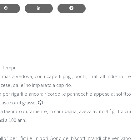
i tempi.
asta vedova, con i capelli grigi, pochi, tirati all’indietro. Le
zese, da lei ho imparato a capirlo.
a per rigarli e ancora ricordo le pannocchie appese al soffitto
casa con il grasso. 🙂
eva lavorato duramente, in campagna, aveva avuto 4 figli tra cui
si a 100 anni.
o” per i figli e i nipoti. Sono dei biscotti grandi che venivano