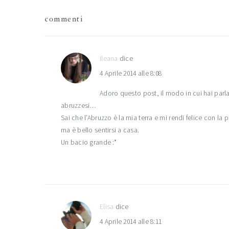
interazioni
commenti
del
lettore
Ileana
dice
4 Aprile 2014 alle 8:08
Adoro questo post, il modo in cui hai parl
abruzzesi…
Sai che l’Abruzzo è la mia terra e mi rendi felice con la
ma è bello sentirsi a casa.
Un bacio grande :*
Elisa
dice
4 Aprile 2014 alle 8:11