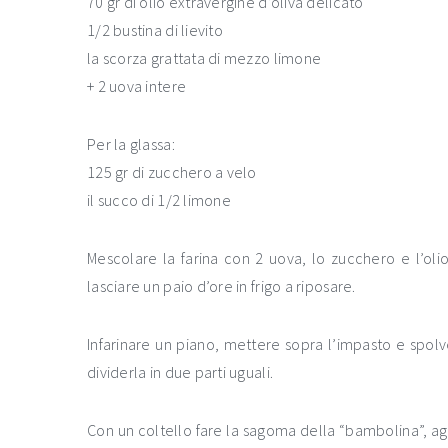
70 gr di olio extravergine d’oliva delicato
1/2 bustina di lievito
la scorza grattata di mezzo limone
+ 2 uova intere
Per la glassa:
125 gr di zucchero a velo
il succo di 1/2 limone
Mescolare la farina con 2 uova, lo zucchero e l’ol
lasciare un paio d’ore in frigo a riposare.
Infarinare un piano, mettere sopra l’impasto e spolv
dividerla in due parti uguali.
Con un coltello fare la sagoma della “bambolina”, aggi