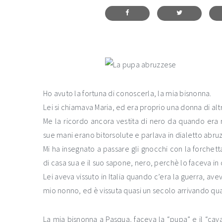
Ho avuto la fortuna di conoscerla, la mia bisnonna.
Lei si chiamava Maria, ed era proprio una donna di altr
Me la ricordo ancora vestita di nero da quando era rim
sue mani erano bitorsolute e parlava in dialetto abruz
Mi ha insegnato a passare gli gnocchi con la forchett
di casa sua e il suo sapone, nero, perchè lo faceva in 
Lei aveva vissuto in Italia quando c’era la guerra, av
mio nonno, ed è vissuta quasi un secolo arrivando qua
La mia bisnonna a Pasqua, faceva la “pupa” e il “cavall