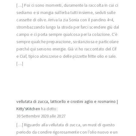
[…] Poi ci sono momenti, duramente la raccolta in cui ci
sediamo e si mangia sull’erba tutti insieme, seduti sulle
cassette di olive. Arriva la zia Sonia con il pandino 4×4,
strombazzando lungo la strada per farci scendere giù dal
campo e ci porta sempre qualcosa per la colazione. C’è
sempre qualche preparazione, sostanziosa e particolare
perché qui servono energie. Già vi ho raccontato del Cif
e Ciaf, tipico abruzzese o delle pizzette fritte olio e sale.
[…]
vellutata di zucca, latticello e crostini aglio e rosmarino |
Kitty'sKitchen
ha detto:
30 Settembre 2020 alle 20:27
[…] Riguardo alla vellutata di zucca, un must di questo
periodo da condire rigorosamente con l’olio nuovo e un