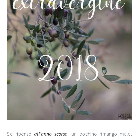
Se ripenso
all’anno scorso
, un pochino rimango male,