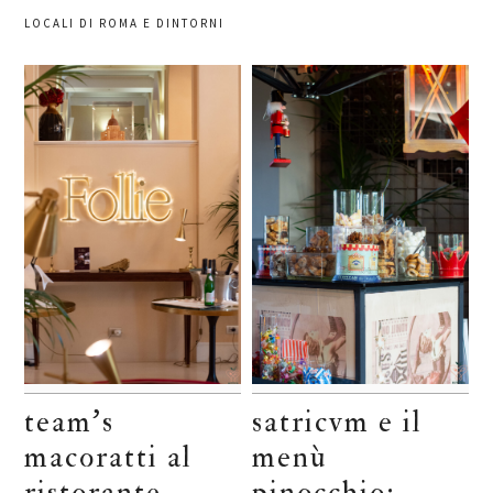
LOCALI DI ROMA E DINTORNI
team’s
satricvm e il
macoratti al
menù
ristorante
pinocchio: