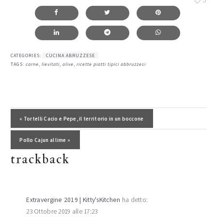
5
CATEGORIES:
CUCINA ABRUZZESE
TAGS:
carne
,
lievitati
,
olive
,
ricette piatti tipici abbruzzesi
interazioni
del
Post precedente:
« Tortelli Cacio e Pepe, il territorio in un boccone
lettore
Post successivo:
Pollo Cajun al lime »
trackback
Extravergine 2019 | Kitty'sKitchen
ha detto:
23 Ottobre 2019 alle 17:23