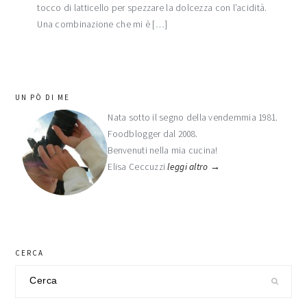
tocco di latticello per spezzare la dolcezza con l’acidità.
Una combinazione che mi è […]
barra
UN PÒ DI ME
laterale
Nata sotto il segno della vendemmia 1981.
Foodblogger dal 2008.
primaria
Benvenuti nella mia cucina!
Elisa Ceccuzzi
leggi altro →
CERCA
Cerca
nel
sito