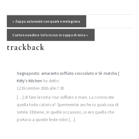
interazioni
del
Post precedente:
« Zuppa autunnale con quark e melagrana
lettore
Post successivo:
Canton noodle e tofu rosso in zuppa di miso »
trackback
Segnaposto: amaranto soffiato cioccolato e tè matcha |
Kitty's Kitchen
ha detto:
12 Dicembre 2016 alle 7:30
[…] di fare la torta: riso soffiato e mars. La conoscete
quella torta calorica? Sperimentai anche io qualcosa di
simile. Ebbene, in quelle occasioni, io ero quella che
portava a queste feste robe […]