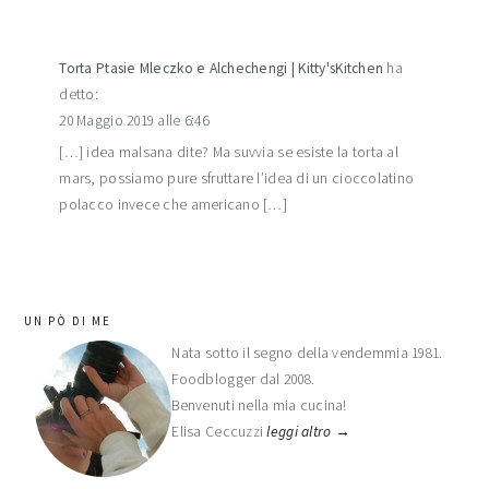
Torta Ptasie Mleczko e Alchechengi | Kitty'sKitchen
ha
detto:
20 Maggio 2019 alle 6:46
[…] idea malsana dite? Ma suvvia se esiste la torta al
mars, possiamo pure sfruttare l’idea di un cioccolatino
polacco invece che americano […]
barra
UN PÒ DI ME
laterale
Nata sotto il segno della vendemmia 1981.
Foodblogger dal 2008.
primaria
Benvenuti nella mia cucina!
Elisa Ceccuzzi
leggi altro →