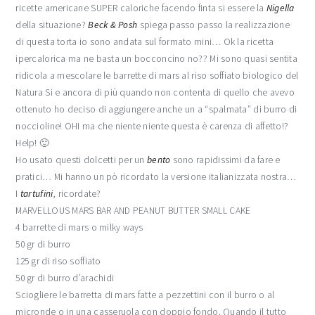
ricette americane SUPER caloriche facendo finta si essere la
Nigella
della situazione?
Beck & Posh
spiega passo passo la realizzazione
di questa torta io sono andata sul formato mini… Ok la ricetta
ipercalorica ma ne basta un bocconcino no?? Mi sono quasi sentita
ridicola a mescolare le barrette di mars al riso soffiato biologico del
Natura Si e ancora di più quando non contenta di quello che avevo
ottenuto ho deciso di aggiungere anche un a “spalmata” di burro di
noccioline! OHI ma che niente niente questa è carenza di affetto!?
Help! 🙂
Ho usato questi dolcetti per un
bento
sono rapidissimi da fare e
pratici… Mi hanno un pò ricordato la versione italianizzata nostra…
I
tartufini
, ricordate?
MARVELLOUS MARS BAR AND PEANUT BUTTER SMALL CAKE
4 barrette di mars o milky ways
50 gr di burro
125 gr di riso soffiato
50 gr di burro d’arachidi
Sciogliere le barretta di mars fatte a pezzettini con il burro o al
micronde o in una casseruola con doppio fondo. Quando il tutto