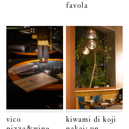
favola
vico
kiwami di koji
pizza&wine
nakai: un