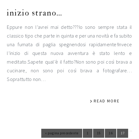
inizio strano…
Eppure non l’avrei mai detto???Io sono sempre stata il
classico tipo che parte in quinta e per una novità e fa subito
una fumata di paglia spegnendosi rapidamente!Invece
l’inizio di questa nuova avventura è stato lento e
meditato.Sapete qual’è il fatto?Non sono poi così brava a
cucinare, non sono poi così brava a fotografare…
Soprattutto non…
READ MORE
…
Pagine interim omesse
«
pagina precedente
1
15
16
17
Vai alla pagina
Vai alla pagina
Vai alla
Vai