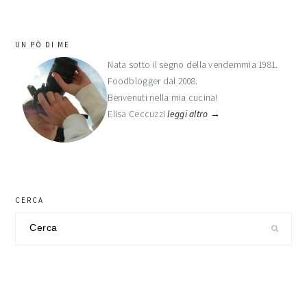
Vai alla
pagina
alla
pagina
barra
UN PÒ DI ME
laterale
Nata sotto il segno della vendemmia 1981.
Foodblogger dal 2008.
primaria
Benvenuti nella mia cucina!
Elisa Ceccuzzi
leggi altro →
CERCA
Cerca
nel
sito