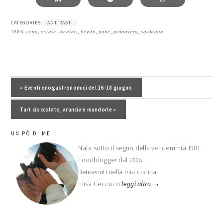
CATEGORIES:
ANTIPASTI
TAGS:
cena
,
estate
,
lievitati
,
lievito
,
pane
,
primavera
,
sardegna
Post precedente:
« Eventi enogastronomici del 16-18 giugno
Post successivo:
Tart cioccolato, arancia e mandorle »
barra
UN PÒ DI ME
laterale
Nata sotto il segno della vendemmia 1981.
Foodblogger dal 2008.
primaria
Benvenuti nella mia cucina!
Elisa Ceccuzzi
leggi altro →