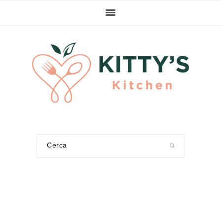
Passa
Passa
Passa
alla
al
alla
navigazione
contenuto
barra
primaria
principale
laterale
primaria
Cerca
nel
sito