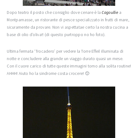
Dopo teatro il posto che consiglio dove cenare è la
Cagoullie
a
Montparnasse, un ristorante di pesce specializzato in frutti di mare,
sicuramente da provare. Non vi aspettatae certo la nostra cucina a
base di olio d’oliva!! (di questo purtroppo no ho foto).
Ultima fermata ‘Trocadero’ per vedere la Torre Effeil illuminata di
notte e concludere alla grande un viaggo durato quasi un mese.
Con il cuore carico di tutte queste immagini torno alla solita routine!
AHHH! Aiuto ho la sindrome costa crocere! 🙁