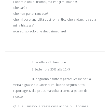
Londra e ora ci ritorno, ma Parigi mi manca!!
che sarà?
che non parlo francese?
che mi pare una città così romantica che andarci da sola
mi fa tristessa?
non so, so solo che devo rimediare!
Elisakitty's Kitchen
dice
9 Settembre 2009 alle 10:49
Buongiorno a tutte ragazze! Grazie per la
visita e grazie a quante di voi hanno seguito tutto il
reportage! Dalla prossima volta si torna a palare di
ricette!!
@ Juls: Pensavo la stessa cosa anche io… Andare a