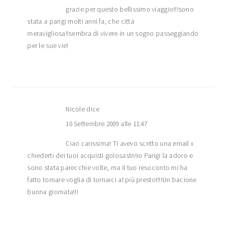
grazie per questo bellissimo viaggio!!!sono
stata a parigi molti anni fa, che città
meravigliosa!!sembra di vivere in un sogno passeggiando
per le sue vie!
Nicole
dice
10 Settembre 2009 alle 11:47
Ciao carissima! Ti avevo scritto una email x
chiederti dei tuoi acquisti golosastri!io Parigi la adoro e
sono stata parecchie volte, ma il tuo resoconto mi ha
fatto tornare voglia di tornarci al più presto!!!!Un bacione
buona giornata!!!