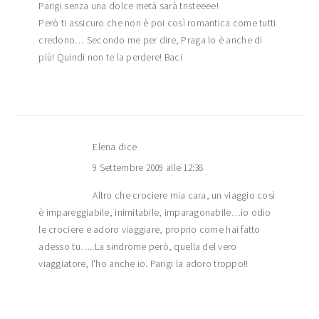
Parigi senza una dolce metà sarà tristeeee!
Però ti assicuro che non è poi così romantica come tutti
credono… Secondo me per dire, Praga lo è anche di
più! Quindi non te la perdere! Baci
Elena
dice
9 Settembre 2009 alle 12:38
Altro che crociere mia cara, un viaggio così
è impareggiabile, inimitabile, imparagonabile…io odio
le crociere e adoro viaggiare, proprio come hai fatto
adesso tu…..La sindrome però, quella del vero
viaggiatore, l'ho anche io. Parigi la adoro troppo!!