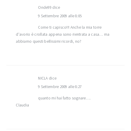
Onde99
dice
9 Settembre 2009 alle 8:05
Come ti capisco!!! Anche la mia torre
d'avorio è crollata appena sono rientrata a casa… ma
abbiamo questi bellissimi ricordi, no?
NICLA
dice
9 Settembre 2009 alle 8:27
quanto mi hai fatto sognare….
Claudia