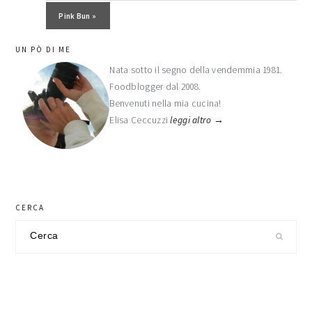
Post successivo:
Pink Bun »
barra
UN PÒ DI ME
laterale
Nata sotto il segno della vendemmia 1981.
Foodblogger dal 2008.
primaria
Benvenuti nella mia cucina!
Elisa Ceccuzzi
leggi altro →
CERCA
Cerca
nel
sito