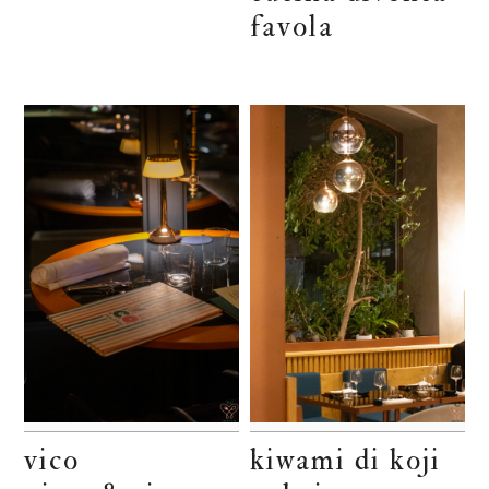
favola
vico
kiwami di koji