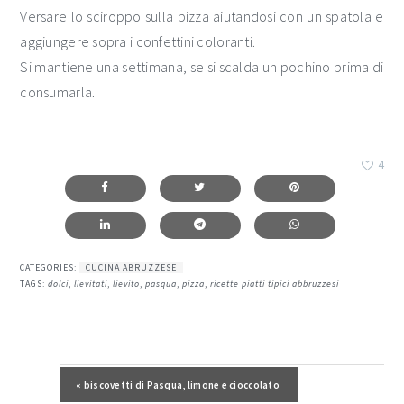
Versare lo sciroppo sulla pizza aiutandosi con un spatola e
aggiungere sopra i confettini coloranti.
Si mantiene una settimana, se si scalda un pochino prima di
consumarla.
4
CATEGORIES:
CUCINA ABRUZZESE
TAGS:
dolci
,
lievitati
,
lievito
,
pasqua
,
pizza
,
ricette piatti tipici abbruzzesi
Post precedente:
« biscovetti di Pasqua, limone e cioccolato