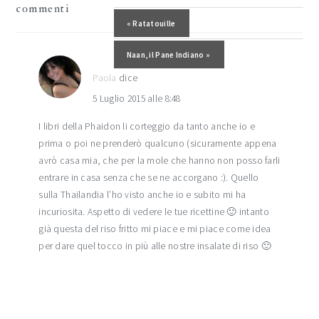
commenti
del
Post precedente:
« Ratatouille
lettore
Post successivo:
Naan, il Pane Indiano »
Paola
dice
5 Luglio 2015 alle 8:48
I libri della Phaidon li corteggio da tanto anche io e
prima o poi ne prenderò qualcuno (sicuramente appena
avrò casa mia, che per la mole che hanno non posso farli
entrare in casa senza che se ne accorgano :). Quello
sulla Thailandia l’ho visto anche io e subito mi ha
incuriosita. Aspetto di vedere le tue ricettine 🙂 intanto
già questa del riso fritto mi piace e mi piace come idea
per dare quel tocco in più alle nostre insalate di riso 🙂