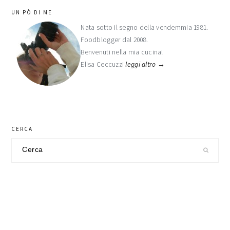
barra
UN PÒ DI ME
laterale
Nata sotto il segno della vendemmia 1981.
Foodblogger dal 2008.
primaria
Benvenuti nella mia cucina!
Elisa Ceccuzzi
leggi altro →
CERCA
Cerca
nel
sito