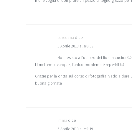
E che voglia di comprare un pezzo di legno grezzo per 
Loredana
dice
5 Aprile 2013 alle 8:53
Non resisto all’utilizzo dei fiori in cucina 🙂
Li metterei ovunque, l’unico problema è reperirli 🙂
Grazie per la dritta sul corso di fotografia, vado a dare 
buona giornata
imma
dice
5 Aprile 2013 alle 9:19