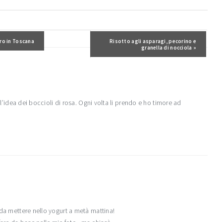
recedente:
iro in Toscana
Post successivo:
Risotto agli asparagi, pecorino e
granella di nocciola »
e l’idea dei boccioli di rosa. Ogni volta li prendo e ho timore ad
 da mettere nello yogurt a metà mattina!