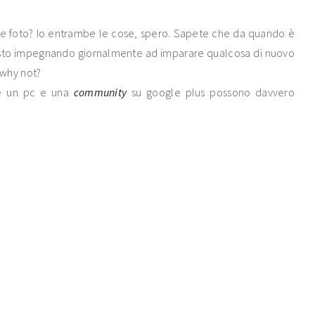
e foto? Io entrambe le cose, spero. Sapete che da quando è
sto impegnando giornalmente ad imparare qualcosa di nuovo
, why not?
ce un pc e una
community
su google plus possono davvero