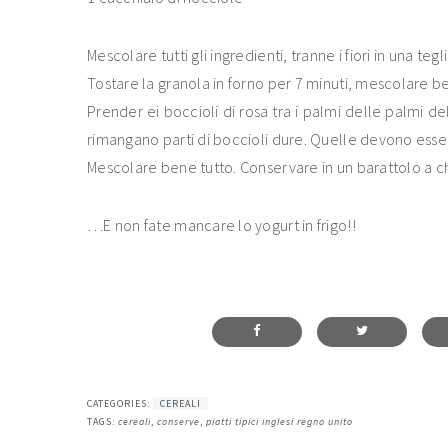
Mescolare tutti gli ingredienti, tranne i fiori in una tegli
Tostare la granola in forno per 7 minuti, mescolare b
Prender ei boccioli di rosa tra i palmi delle palmi del
rimangano parti di boccioli dure. Quelle devono esse
Mescolare bene tutto. Conservare in un barattolo a c
…E non fate mancare lo yogurt in frigo!!
CATEGORIES:
CEREALI
TAGS:
cereali
,
conserve
,
piatti tipici inglesi regno unito