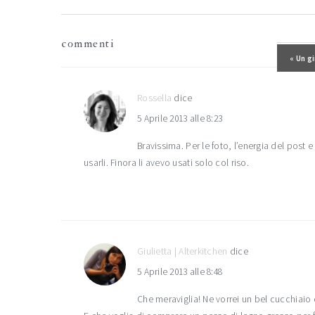
interazioni
commenti
del
Post p
« Un g
lettore
Rossella
dice
5 Aprile 2013 alle 8:23
Bravissima. Per le foto, l’energia del post 
usarli. Finora li avevo usati solo col riso.
Giulietta | Alterkitchen
dice
5 Aprile 2013 alle 8:48
Che meraviglia! Ne vorrei un bel cucchiaio