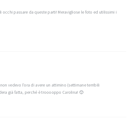
 occhi passare da queste parti! Meravigliose le foto ed utilissimi i
non vedevo l’ora di avere un attimino (settimane terribili
dera già fatta, perché è trooooppo Carolina! 🙂