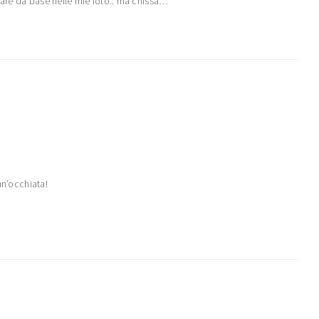
fare da base nelle mie foto.. ma chissà…
un’occhiata!