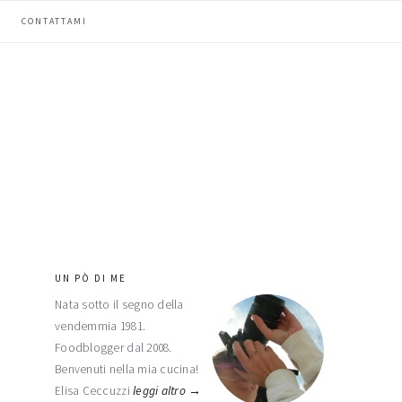
CONTATTAMI
UN PÒ DI ME
barra
Nata sotto il segno della
laterale
vendemmia 1981.
primaria
Foodblogger dal 2008.
Benvenuti nella mia cucina!
Elisa Ceccuzzi
leggi altro →