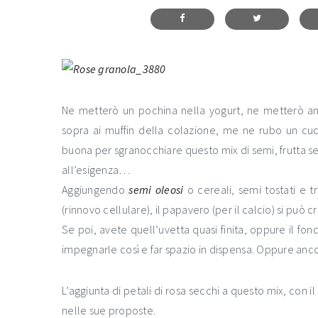
Ne metterò un pochina nella yogurt, ne metterò an
sopra ai muffin della colazione, me ne rubo un cu
buona per sgranocchiare questo mix di semi, frutta se
all’esigenza…
Aggiungendo
semi oleosi
o cereali, semi tostati e tr
(rinnovo cellulare), il papavero (per il calcio) si pu
Se poi, avete quell’uvetta quasi finita, oppure il fo
impegnarle così e far spazio in dispensa. Oppure ancor
L’aggiunta di petali di rosa secchi a questo mix, con 
nelle sue proposte.