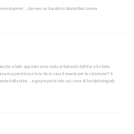
come stupirmi….davvero un barattolo fatato!!Baci,Imma
eanche a farlo apposta sono stata al NaturaSi dell’Eur e ho fatto
eva ma perchè non te lo fai in casa il muesli per la colazione?? E
uesta bella idea….e grazie per le info sul corso di foodphotografy