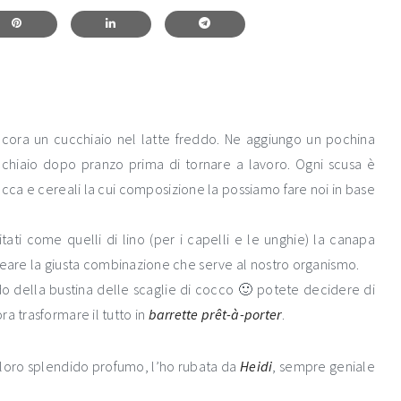
cora un cucchiaio nel latte freddo. Ne aggiungo un pochina
cchiaio dopo pranzo prima di tornare a lavoro. Ogni scusa è
cca e cereali la cui composizione la possiamo fare noi in base
itati come quelli di lino (per i capelli e le unghie) la canapa
ò creare la giusta combinazione che serve al nostro organismo.
ndo della bustina delle scaglie di cocco 🙂 potete decidere di
a trasformare il tutto in
barrette prêt-à-porter
.
il loro splendido profumo, l’ho rubata da
Heidi
, sempre geniale