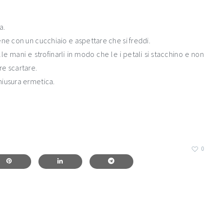
a.
ene con un cucchiaio e aspettare che si freddi.
le mani e strofinarli in modo che le i petali si stacchino e non
re scartare.
hiusura ermetica.
0