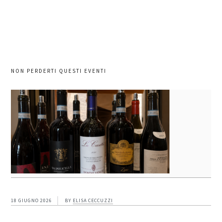
sito
NON PERDERTI QUESTI EVENTI
18 GIUGNO 2026
BY
ELISA CECCUZZI