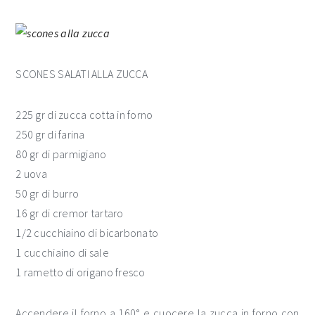
SCONES SALATI ALLA ZUCCA
225 gr di zucca cotta in forno
250 gr di farina
80 gr di parmigiano
2 uova
50 gr di burro
16 gr di cremor tartaro
1/2 cucchiaino di bicarbonato
1 cucchiaino di sale
1 rametto di origano fresco
Accendere il forno a 160° e cuocere la zucca in forno con