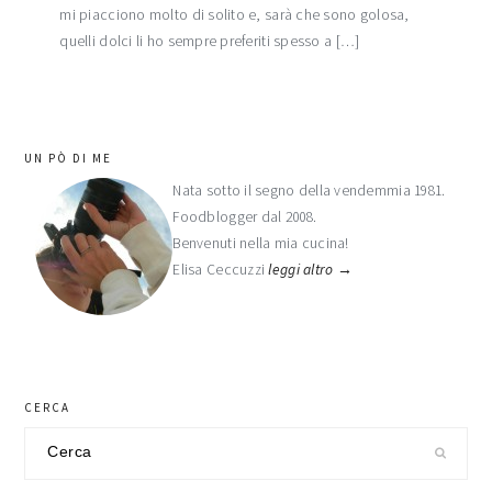
mi piacciono molto di solito e, sarà che sono golosa,
quelli dolci li ho sempre preferiti spesso a […]
barra
UN PÒ DI ME
laterale
Nata sotto il segno della vendemmia 1981.
Foodblogger dal 2008.
primaria
Benvenuti nella mia cucina!
Elisa Ceccuzzi
leggi altro →
CERCA
Cerca
nel