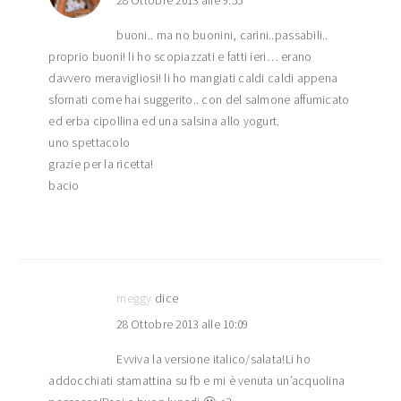
28 Ottobre 2013 alle 9:55
buoni.. ma no buonini, carini..passabili..
proprio buoni! li ho scopiazzati e fatti ieri… erano
davvero meravigliosi! li ho mangiati caldi caldi appena
sfornati come hai suggerito.. con del salmone affumicato
ed erba cipollina ed una salsina allo yogurt.
uno spettacolo
grazie per la ricetta!
bacio
meggy
dice
28 Ottobre 2013 alle 10:09
Evviva la versione italico/salata!Li ho
addocchiati stamattina su fb e mi è venuta un’acquolina