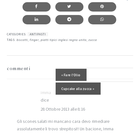
CATEGORIES:
ANTIPASTI
TAGS:
biscotti
,
finger
,
piatti tipici inglesi regno unito
,
zucca
interazioni
commenti
del
Post precedente:
« Fare l’Olio
lettore
Post successivo:
Cupcake alla zucca »
imma
dice
28 Ottobre 2013 alle 8:16
Gli scones salati mi mancano cara devo rimediare
assolutamente li trovo strepitosi!! Un bacione, Imma