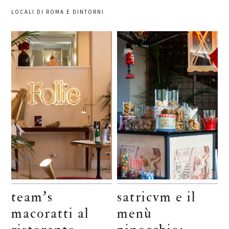
LOCALI DI ROMA E DINTORNI
team’s
satricvm e il
macoratti al
menù