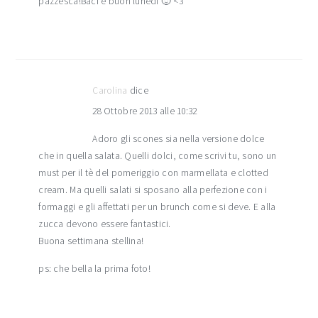
pazzesca!Baci e buon lunedi 🙂 <3
Carolina
dice
28 Ottobre 2013 alle 10:32
Adoro gli scones sia nella versione dolce
che in quella salata. Quelli dolci, come scrivi tu, sono un
must per il tè del pomeriggio con marmellata e clotted
cream. Ma quelli salati si sposano alla perfezione con i
formaggi e gli affettati per un brunch come si deve. E alla
zucca devono essere fantastici.
Buona settimana stellina!
ps: che bella la prima foto!