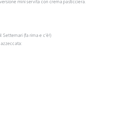
 versione mini servita con crema pasticciera.
l Settemari (fa rima e c’è!)
o azzeccata: