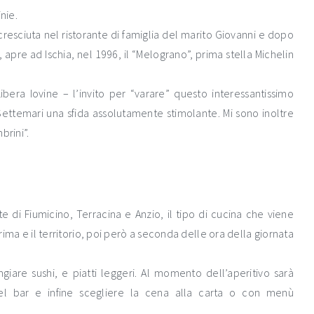
inie.
cresciuta nel ristorante di famiglia del marito Giovanni e dopo
 apre ad Ischia, nel 1996, il “Melograno”, prima stella Michelin
era Iovine – l’invito per “varare” questo interessantissimo
Settemari una sfida assolutamente stimolante. Mi sono inoltre
brini”.
e di Fiumicino, Terracina e Anzio, il tipo di cucina che viene
ima e il territorio, poi però a seconda delle ora della giornata
giare sushi, e piatti leggeri. Al momento dell’aperitivo sarà
del bar e infine scegliere la cena alla carta o con menù