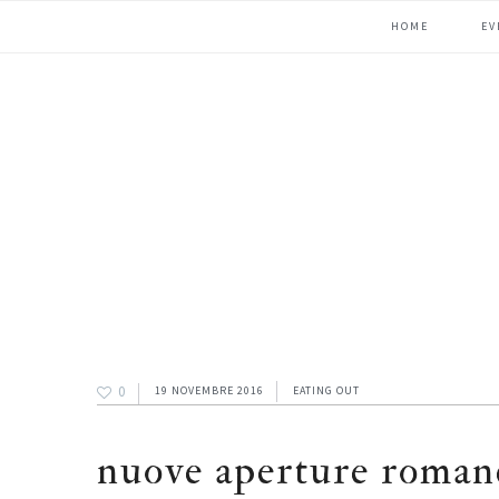
Passa
Passa
Passa
HOME
EV
alla
al
alla
navigazione
contenuto
barra
primaria
principale
laterale
primaria
0
19 NOVEMBRE 2016
EATING OUT
nuove aperture romane