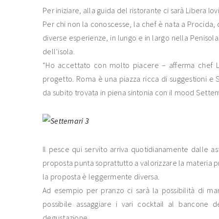
Per iniziare, alla guida del ristorante ci sarà Libera Iov
Per chi non la conoscesse, la chef è nata a Procida, 
diverse esperienze, in lungo e in largo nella Penisola,
dell’isola.
“Ho accettato con molto piacere – afferma chef Lib
progetto. Roma è una piazza ricca di suggestioni e 
da subito trovata in piena sintonia con il mood Settem
Il pesce qui servito arriva quotidianamente dalle ast
proposta punta soprattutto a valorizzare la materia pr
la proposta è leggermente diversa.
Ad esempio per pranzo ci sarà la possibilità di man
possibile assaggiare i vari cocktail al bancone 
degustazione.