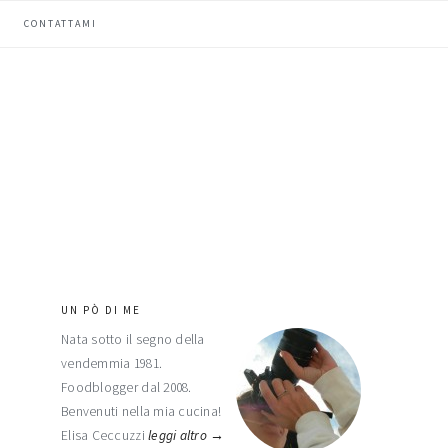
CONTATTAMI
UN PÒ DI ME
barra
Nata sotto il segno della
laterale
vendemmia 1981.
primaria
Foodblogger dal 2008.
Benvenuti nella mia cucina!
Elisa Ceccuzzi
leggi altro →