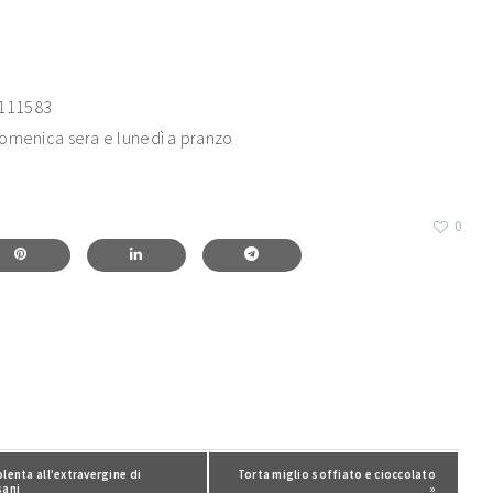
2111583
o domenica sera e lunedì a pranzo
0
t precedente:
olenta all’extravergine di
Post successivo:
Torta miglio soffiato e cioccolato
sani
»