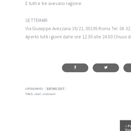
E tutti e tre avevano ragione.
SETTEMARI
Via Giuseppe Avezzana 19/21, 00195 Roma Tel. 06 3
Aperto tutti i giorni dalle ore 12.30 alle 24.00 Chius
CATEGORIES:
EATING OUT
TAGS:
chef
,
ristoranti
Pos
« P
Vis