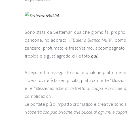
Sono stata da Settemari qualche giorno fa, proprio pe
bancone, ho adorato il “
Balena Bianca Mule
“, compo
zenzero, profumato e freschissimo, accompagnato d
tropicale e gusti agrodolci (le foto
qui
).
A seguire ho assaggiato anche qualche piatto del m
Libera Iovine è la semplicità, piatti come: le “
Mazzanc
e le “
Mezzemaniche al ristretto di zuppa e briciole a
complicazioni.
Le portate più d’impatto cromatico e creative sono st
ricoperta con pan brioche alle bucce di agrumi e capon