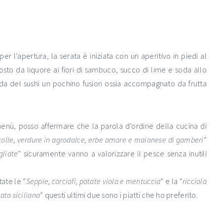
r l’apertura, la serata è iniziata con un aperitivo in piedi al
sto da liquore ai fiori di sambuco, succo di lime e soda allo
a del sushi un pochino fusion ossia accompagnato da frutta
enù, posso affermare che la parola d’ordine della cucina di
olle, verdure in agrodolce, erbe amare e maionese di gamberi
”
gliate
” sicuramente vanno a valorizzare il pesce senza inutili
ate le “
Seppie, carciofi, patate viola e mentuccia
” e la “
ricciola
ata siciliana
” questi ultimi due sono i piatti che ho preferito.