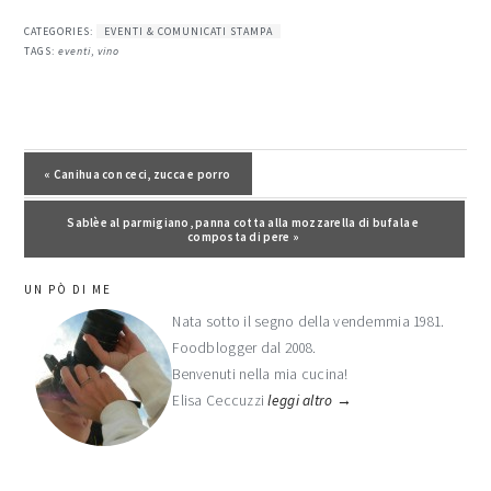
CATEGORIES:
EVENTI & COMUNICATI STAMPA
TAGS:
eventi
,
vino
Post precedente:
« Canihua con ceci, zucca e porro
Post successivo:
Sablèe al parmigiano, panna cotta alla mozzarella di bufala e
composta di pere »
barra
UN PÒ DI ME
laterale
Nata sotto il segno della vendemmia 1981.
Foodblogger dal 2008.
primaria
Benvenuti nella mia cucina!
Elisa Ceccuzzi
leggi altro →