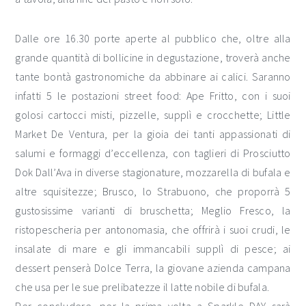
Dalle ore 16.30 porte aperte al pubblico che, oltre alla
grande quantità di bollicine in degustazione, troverà anche
tante bontà gastronomiche da abbinare ai calici. Saranno
infatti 5 le postazioni street food: Ape Fritto, con i suoi
golosi cartocci misti, pizzelle, supplì e crocchette; Little
Market De Ventura, per la gioia dei tanti appassionati di
salumi e formaggi d’eccellenza, con taglieri di Prosciutto
Dok Dall’Ava in diverse stagionature, mozzarella di bufala e
altre squisitezze; Brusco, lo Strabuono, che proporrà 5
gustosissime varianti di bruschetta; Meglio Fresco, la
ristopescheria per antonomasia, che offrirà i suoi crudi, le
insalate di mare e gli immancabili supplì di pesce; ai
dessert penserà Dolce Terra, la giovane azienda campana
che usa per le sue prelibatezze il latte nobile di bufala.