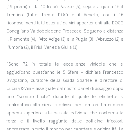
(19 premi) e dall’Oltrepò Pavese (5); segue a quota 16 il
Trentino (tutte Trento DOC) e il Veneto, con i 16
riconoscimenti tutti ottenuti da vini appartenenti alla DOCG
Conegliano Valdobbiadene Prosecco. Seguono a distanza
il Piemonte (4), l’Alto Adige (3) e la Puglia (3), l’Abruzzo (2) e
l’Umbria (2), il Friuli Venezia Giulia (1).
“Sono 72 in totale le eccellenze vinicole che si
aggiudicano quest’anno le 5 Sfere – dichiara Francesco
D’Agostino, curatore della Guida Sparkle e direttore di
Cucina & Vini – assegnate dal nostro panel di assaggio dopo
uno “scontro finale” durante il quale le etichette si
confrontano alla cieca suddivise per territori. Un numero
appena superiore alla passata edizione che conferma la
forza e il livello raggiunto dalle bollicine tricolori,
apprezzate in tutto il mondo per carattere e originalità. La