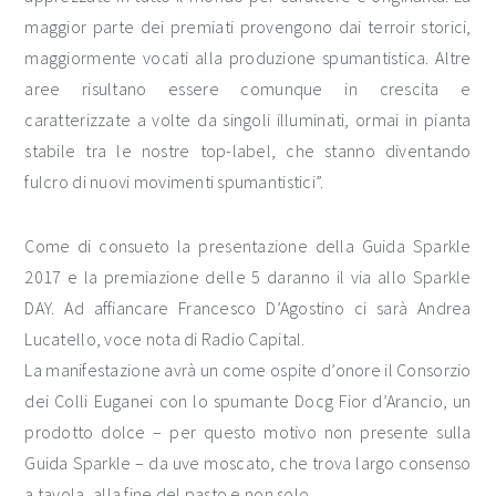
maggior parte dei premiati provengono dai terroir storici,
maggiormente vocati alla produzione spumantistica. Altre
aree risultano essere comunque in crescita e
caratterizzate a volte da singoli illuminati, ormai in pianta
stabile tra le nostre top-label, che stanno diventando
fulcro di nuovi movimenti spumantistici”.
Come di consueto la presentazione della Guida Sparkle
2017 e la premiazione delle 5 daranno il via allo Sparkle
DAY. Ad affiancare Francesco D’Agostino ci sarà Andrea
Lucatello, voce nota di Radio Capital.
La manifestazione avrà un come ospite d’onore il Consorzio
dei Colli Euganei con lo spumante Docg Fior d’Arancio, un
prodotto dolce – per questo motivo non presente sulla
Guida Sparkle – da uve moscato, che trova largo consenso
a tavola, alla fine del pasto e non solo.