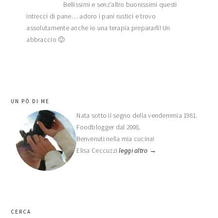
Bellissimi e senz’altro buonissimi questi
intrecci di pane… adoro i pani rustici e trovo
assolutamente anche io una terapia prepararli! Un
abbraccio 🙂
barra
UN PÒ DI ME
laterale
Nata sotto il segno della vendemmia 1981.
Foodblogger dal 2008.
primaria
Benvenuti nella mia cucina!
Elisa Ceccuzzi
leggi altro →
CERCA