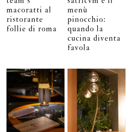
team’s
satricvm e il
macoratti al
menù
ristorante
pinocchio:
follie di roma
quando la
cucina diventa
favola