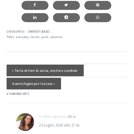
CATEGORIES:
IMPASTI BASE
TAGS:
everyday
,
lievito
,
pane
,
spuntino
interazioni
del
Post precedente:
« Torta di fiori di zucca, ricotta e zucchine
lettore
Post successivo:
4 centrifughe per l’estate »
commenti
ricettevegolose
dice
23 Luglio 2018 alle 17:41